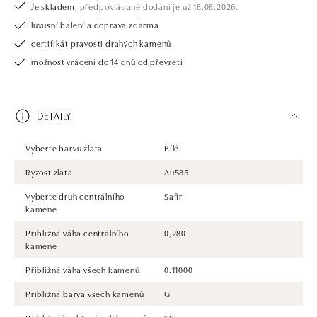
Je skladem,
předpokládané dodání je už 18.08.2026.
luxusní balení a doprava zdarma
certifikát pravosti drahých kamenů
možnost vrácení do 14 dnů od převzetí
DETAILY
Vyberte barvu zlata
Bílé
Ryzost zlata
Au585
Vyberte druh centrálního
Safír
kamene
Přibližná váha centrálního
0,280
kamene
Přibližná váha všech kamenů
0.11000
Přibližná barva všech kamenů
G