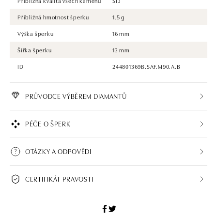
Přibližná kvalita všech kamenů
SI3
Přibližná hmotnost šperku
1.5 g
Výška šperku
16 mm
Šířka šperku
13 mm
ID
244801369B.SAF.M90.A.B
PRŮVODCE VÝBĚREM DIAMANTŮ
PÉČE O ŠPERK
OTÁZKY A ODPOVĚDI
CERTIFIKÁT PRAVOSTI