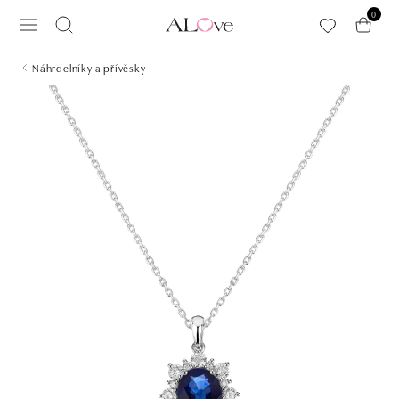
Přeskočit na hlavní obsah
0
Náhrdelníky a přívěsky