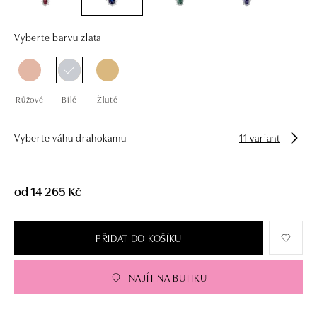
Vyberte barvu zlata
Růžové
Bílé
Žluté
Vyberte váhu drahokamu
11 variant
od 14 265 Kč
PŘIDAT DO KOŠÍKU
NAJÍT NA BUTIKU