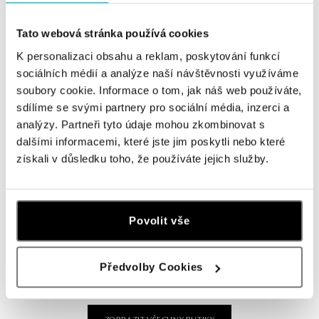
tel.: +420736509250
dnes otevřeno do 21:00
Tato webová stránka používá cookies
K personalizaci obsahu a reklam, poskytování funkcí
ALOve OC Olympia, Brno
sociálních médií a analýze naší návštěvnosti využíváme
U Dálnice 777, 664 42 Brno
soubory cookie. Informace o tom, jak náš web používáte,
tel.: +420604389337
sdílíme se svými partnery pro sociální média, inzerci a
dnes otevřeno do 21:00
analýzy. Partneři tyto údaje mohou zkombinovat s
dalšími informacemi, které jste jim poskytli nebo které
ALOve Westfield Černý most, Praha 9
získali v důsledku toho, že používáte jejich služby.
Chlumecká 765/6, 198 19 Praha 9
tel.: +420735703904
dnes otevřeno do 21:00
Povolit vše
ALOve Westfield, Praha 4 - Chodov
Roztylská 2321/19, 148 00 Praha 4 - Chodov
Předvolby Cookies
tel.: +420730524389
dnes otevřeno do 21:00
ZOBRAZIT VŠECHNY BUTIKY