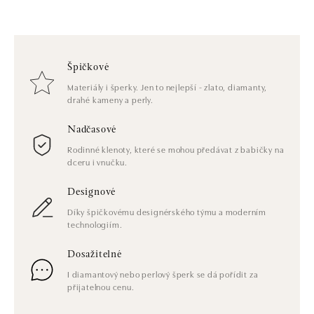
Špičkové
Materiály i šperky. Jen to nejlepší - zlato, diamanty,
drahé kameny a perly.
Nadčasové
Rodinné klenoty, které se mohou předávat z babičky na
dceru i vnučku.
Designové
Díky špičkovému designérského týmu a moderním
technologiím.
Dosažitelné
I diamantový nebo perlový šperk se dá pořídit za
přijatelnou cenu.