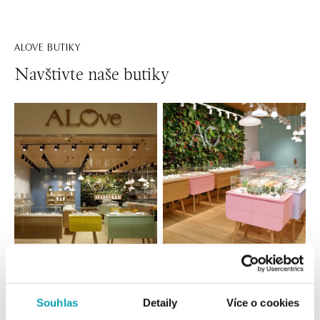
ALOVE BUTIKY
Navštivte naše butiky
Všechny
Česko
Slovensko
ALOve OC Nový Smíchov, Praha 5
Souhlas
Detaily
Více o cookies
Plzeňská 8, 150 00 Praha 5 - Anděl