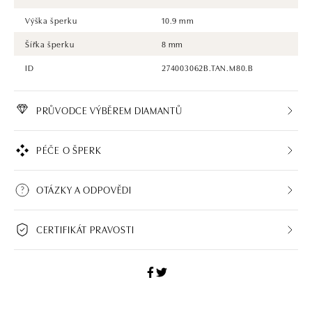
Výška šperku
10.9 mm
Šířka šperku
8 mm
ID
274003062B.TAN.M80.B
PRŮVODCE VÝBĚREM DIAMANTŮ
PÉČE O ŠPERK
OTÁZKY A ODPOVĚDI
CERTIFIKÁT PRAVOSTI