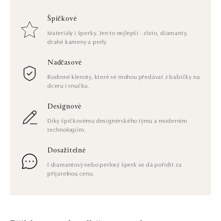
Špičkové
Materiály i šperky. Jen to nejlepší - zlato, diamanty,
drahé kameny a perly.
Nadčasové
Rodinné klenoty, které se mohou předávat z babičky na
dceru i vnučku.
Designové
Díky špičkovému designérského týmu a moderním
technologiím.
Dosažitelné
I diamantový nebo perlový šperk se dá pořídit za
přijatelnou cenu.