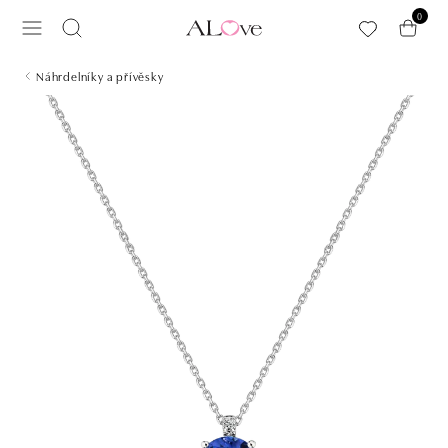
Přeskočit na hlavní obsah
0
Náhrdelníky a přívěsky