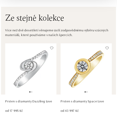
tel.: +421917090556
dnes otevřeno do 21:00
Ze stejné kolekce
ALOve OC Eurovea, Bratislava
Pribinova 8, 811 09 Bratislava
Více než dvě desetiletí věnujeme úsilí zodpovědnému výběru vzácných
materiálů, které používáme v našich špercích.
tel.: +421917090467
dnes otevřeno do 21:00
HALADA OC Avion, Bratislava
Ivanská cesta 16, 821 04 Bratislava
tel.: +421 917 090 372
dnes otevřeno do 21:00
HALADA OC Eurovea, Bratislava
Pribinova 8, 811 09 Bratislava
tel.: +421 910 284 071
Prsten s diamanty Dazzling Love
Prsten s diamanty Space Love
dnes otevřeno do 21:00
od 17 995 Kč
od 43 997 Kč