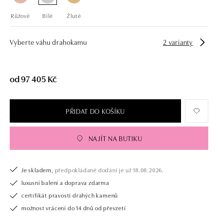
Růžové
Bílé
Žluté
Vyberte váhu drahokamu
2 varianty
od 97 405 Kč
PŘIDAT DO KOŠÍKU
NAJÍT NA BUTIKU
Je skladem,
předpokládané dodání je už 18.08.2026.
luxusní balení a doprava zdarma
certifikát pravosti drahých kamenů
možnost vrácení do 14 dnů od převzetí