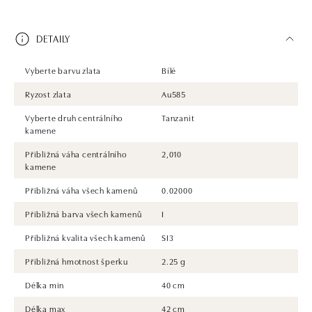
DETAILY
Vyberte barvu zlata
Bílé
Ryzost zlata
Au585
Vyberte druh centrálního
Tanzanit
kamene
Přibližná váha centrálního
2,010
kamene
Přibližná váha všech kamenů
0.02000
Přibližná barva všech kamenů
I
Přibližná kvalita všech kamenů
SI3
Přibližná hmotnost šperku
2.25 g
Délka min
40 cm
Délka max
42 cm