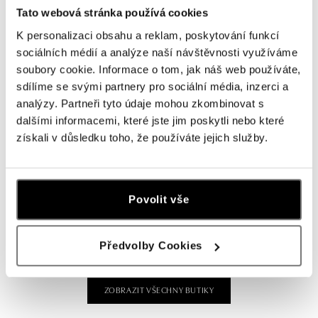
Tato webová stránka používá cookies
ALOve OC Olympia, Brno
K personalizaci obsahu a reklam, poskytování funkcí
U Dálnice 777, 664 42 Brno
sociálních médií a analýze naší návštěvnosti využíváme
tel.: +420604389337
soubory cookie. Informace o tom, jak náš web používáte,
dnes otevřeno do 21:00
sdílíme se svými partnery pro sociální média, inzerci a
analýzy. Partneři tyto údaje mohou zkombinovat s
ALOve Westfield Černý most, Praha 9
dalšími informacemi, které jste jim poskytli nebo které
získali v důsledku toho, že používáte jejich služby.
Chlumecká 765/6, 198 19 Praha 9
tel.: +420735703904
dnes otevřeno do 21:00
Povolit vše
ALOve Westfield, Praha 4 - Chodov
Roztylská 2321/19, 148 00 Praha 4 - Chodov
tel.: +420730524389
Předvolby Cookies
dnes otevřeno do 21:00
ZOBRAZIT VŠECHNY BUTIKY
ALOve OC Aupark, Bratislava
Einsteinova 3541/18, 851 01 Bratislava