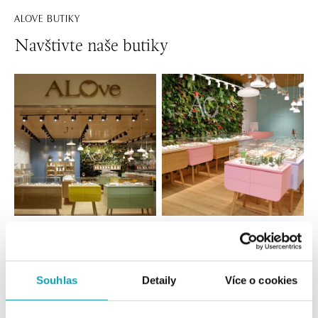
ALOVE BUTIKY
Navštivte naše butiky
Všechny
Česko
Slovensko
ALOve OC Nový Smíchov, Praha 5
Souhlas
Detaily
Více o cookies
Plzeňská 8, 150 00 Praha 5 - Anděl
tel.: +420736509250
dnes otevřeno do 21:00