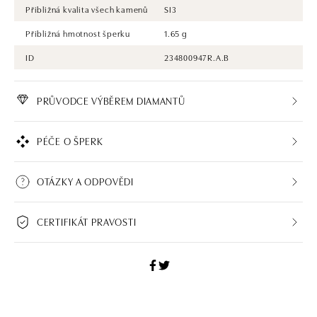
Přibližná kvalita všech kamenů
SI3
Přibližná hmotnost šperku
1.65 g
ID
234800947R.A.B
PRŮVODCE VÝBĚREM DIAMANTŮ
PÉČE O ŠPERK
OTÁZKY A ODPOVĚDI
CERTIFIKÁT PRAVOSTI