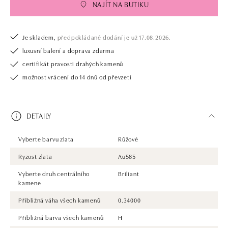
NAJÍT NA BUTIKU
Je skladem,
předpokládané dodání je už 17.08.2026.
luxusní balení a doprava zdarma
certifikát pravosti drahých kamenů
možnost vrácení do 14 dnů od převzetí
DETAILY
Vyberte barvu zlata
Růžové
Ryzost zlata
Au585
Vyberte druh centrálního
Briliant
kamene
Přibližná váha všech kamenů
0.34000
Přibližná barva všech kamenů
H