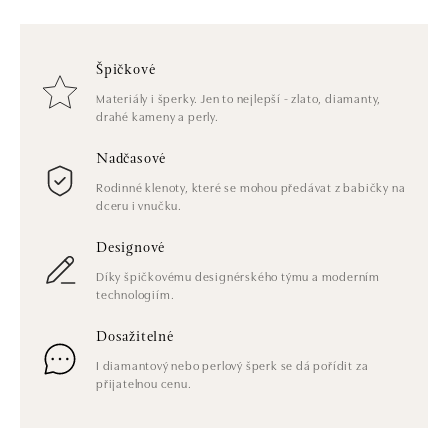
Špičkové
Materiály i šperky. Jen to nejlepší - zlato, diamanty,
drahé kameny a perly.
Nadčasové
Rodinné klenoty, které se mohou předávat z babičky na
dceru i vnučku.
Designové
Díky špičkovému designérského týmu a moderním
technologiím.
Dosažitelné
I diamantový nebo perlový šperk se dá pořídit za
přijatelnou cenu.