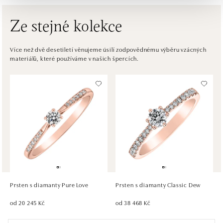
dnes otevřeno od 10:00
Ze stejné kolekce
ALOve OC Eurovea, Bratislava
Pribinova 8, 811 09 Bratislava
Více než dvě desetiletí věnujeme úsilí zodpovědnému výběru vzácných
materiálů, které používáme v našich špercích.
tel.: +421917090467
dnes otevřeno od 10:00
HALADA OC Avion, Bratislava
Ivanská cesta 16, 821 04 Bratislava
tel.: +421 917 090 372
dnes otevřeno od 10:00
HALADA OC Eurovea, Bratislava
Pribinova 8, 811 09 Bratislava
tel.: +421 910 284 071
Prsten s diamanty Pure Love
Prsten s diamanty Classic Dew
dnes otevřeno od 10:00
od 20 245 Kč
od 38 468 Kč