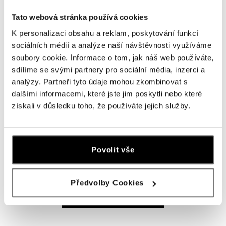
ALOve OC Olympia, Brno
Tato webová stránka používá cookies
U Dálnice 777, 664 42 Brno
K personalizaci obsahu a reklam, poskytování funkcí
tel.: +420604389337
sociálních médií a analýze naší návštěvnosti využíváme
dnes otevřeno od 10:00
soubory cookie. Informace o tom, jak náš web používáte,
sdílíme se svými partnery pro sociální média, inzerci a
ALOve Westfield Černý most, Praha 9
analýzy. Partneři tyto údaje mohou zkombinovat s
Chlumecká 765/6, 198 19 Praha 9
dalšími informacemi, které jste jim poskytli nebo které
tel.: +420735703904
získali v důsledku toho, že používáte jejich služby.
dnes otevřeno od 09:00
ALOve Westfield, Praha 4 - Chodov
Povolit vše
Roztylská 2321/19, 148 00 Praha 4 - Chodov
tel.: +420730524389
dnes otevřeno od 09:00
Předvolby Cookies
ZOBRAZIT VŠECHNY BUTIKY
ALOve OC Aupark, Bratislava
Einsteinova 3541/18, 851 01 Bratislava
tel.: +421917090556