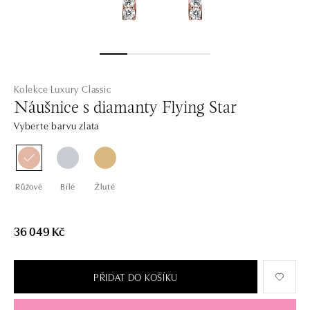
Kolekce Luxury Classic
Náušnice s diamanty Flying Star
Vyberte barvu zlata
Růžové
Bílé
Žluté
36 049 Kč
PŘIDAT DO KOŠÍKU