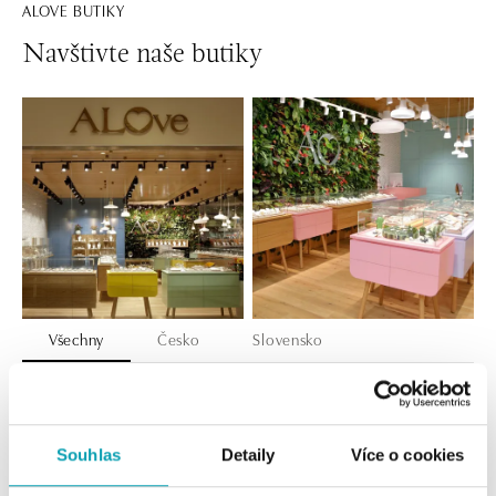
ALOVE BUTIKY
Navštivte naše butiky
Všechny
Česko
Slovensko
ALOve OC Nový Smíchov, Praha 5
Plzeňská 8, 150 00 Praha 5 - Anděl
tel.: +420736509250
Souhlas
Detaily
Více o cookies
dnes otevřeno od 09:00