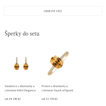
OBJEVTE VÍCE
Šperky do setu
Náušnice s diamanty a
Prsten s diamanty a
citrínem Niké Elegance
citrínem Touch of Spark
od 29 318 Kč
od 33 178 Kč