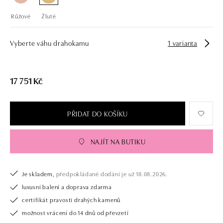
Růžové
Žluté
Vyberte váhu drahokamu
1 varianta
17 751 Kč
PŘIDAT DO KOŠÍKU
NAJÍT NA BUTIKU
Je skladem,
předpokládané dodání je už 18.08.2026.
luxusní balení a doprava zdarma
certifikát pravosti drahých kamenů
možnost vrácení do 14 dnů od převzetí