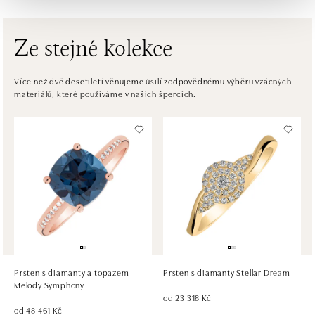
tel.: +421917090556
dnes otevřeno od 10:00
Ze stejné kolekce
ALOve OC Eurovea, Bratislava
Pribinova 8, 811 09 Bratislava
Více než dvě desetiletí věnujeme úsilí zodpovědnému výběru vzácných
materiálů, které používáme v našich špercích.
tel.: +421917090467
dnes otevřeno od 10:00
HALADA OC Avion, Bratislava
Ivanská cesta 16, 821 04 Bratislava
tel.: +421 917 090 372
dnes otevřeno od 10:00
HALADA OC Eurovea, Bratislava
Pribinova 8, 811 09 Bratislava
tel.: +421 910 284 071
Prsten s diamanty a topazem
Prsten s diamanty Stellar Dream
dnes otevřeno od 10:00
Melody Symphony
od 23 318 Kč
od 48 461 Kč