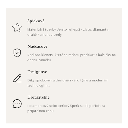
Špičkové
Materiály i šperky. Jen to nejlepší - zlato, diamanty,
drahé kameny a perly.
Nadčasové
Rodinné klenoty, které se mohou předávat z babičky na
dceru i vnučku.
Designové
Díky špičkovému designérského týmu a moderním
technologiím.
Dosažitelné
I diamantový nebo perlový šperk se dá pořídit za
přijatelnou cenu.