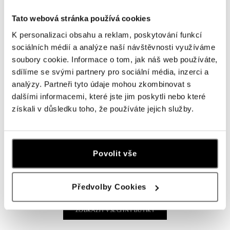
Tato webová stránka používá cookies
ALOve OC Olympia, Brno
K personalizaci obsahu a reklam, poskytování funkcí
U Dálnice 777, 664 42 Brno
sociálních médií a analýze naší návštěvnosti využíváme
tel.: +420604389337
dnes otevřeno od 10:00
soubory cookie. Informace o tom, jak náš web používáte,
sdílíme se svými partnery pro sociální média, inzerci a
analýzy. Partneři tyto údaje mohou zkombinovat s
ALOve Westfield Černý most, Praha 9
dalšími informacemi, které jste jim poskytli nebo které
Chlumecká 765/6, 198 19 Praha 9
získali v důsledku toho, že používáte jejich služby.
tel.: +420735703904
dnes otevřeno od 09:00
ALOve Westfield, Praha 4 - Chodov
Povolit vše
Roztylská 2321/19, 148 00 Praha 4 - Chodov
tel.: +420730524389
dnes otevřeno od 09:00
Předvolby Cookies
ZOBRAZIT VŠECHNY BUTIKY
ALOve OC Aupark, Bratislava
Einsteinova 3541/18, 851 01 Bratislava