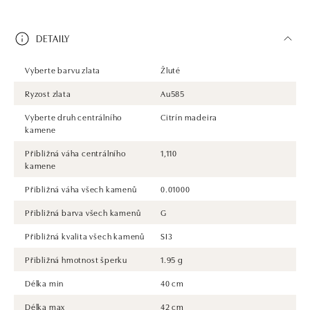
DETAILY
Vyberte barvu zlata
Žluté
Ryzost zlata
Au585
Vyberte druh centrálního
Citrín madeira
kamene
Přibližná váha centrálního
1,110
kamene
Přibližná váha všech kamenů
0.01000
Přibližná barva všech kamenů
G
Přibližná kvalita všech kamenů
SI3
Přibližná hmotnost šperku
1.95 g
Délka min
40 cm
Délka max
42 cm