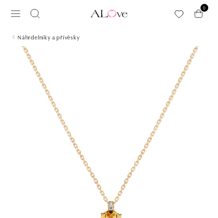
Přeskočit na hlavní obsah
0
Náhrdelníky a přívěsky