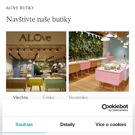
ALOVE BUTIKY
Navštivte naše butiky
Všechny
Česko
Slovensko
ALOve OC Nový Smíchov, Praha 5
Plzeňská 8, 150 00 Praha 5 - Anděl
Souhlas
Detaily
Více o cookies
tel.: +420736509250
dnes otevřeno od 09:00