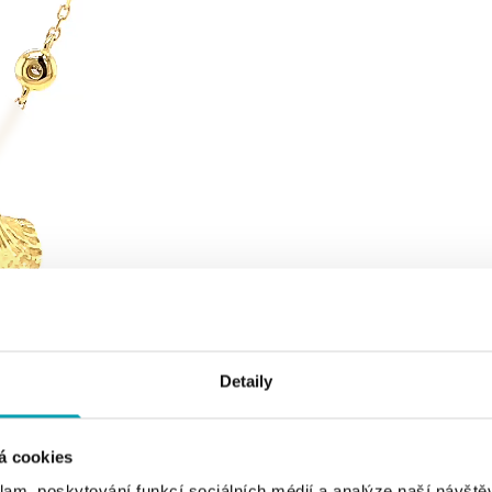
Detaily
á cookies
klam, poskytování funkcí sociálních médií a analýze naší návšt