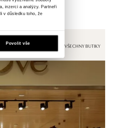
, inzerci a analýzy. Partneři
li v důsledku toho, že
Povolit vše
ZOBRAZIT VŠECHNY BUTIKY