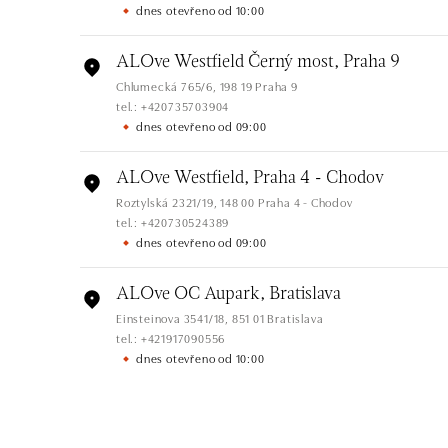
dnes otevřeno od 10:00
ALOve Westfield Černý most, Praha 9
Chlumecká 765/6, 198 19 Praha 9
tel.: +420735703904
dnes otevřeno od 09:00
ALOve Westfield, Praha 4 - Chodov
Roztylská 2321/19, 148 00 Praha 4 - Chodov
tel.: +420730524389
dnes otevřeno od 09:00
ALOve OC Aupark, Bratislava
Einsteinova 3541/18, 851 01 Bratislava
tel.: +421917090556
dnes otevřeno od 10:00
ALOve OC Eurovea, Bratislava
Pribinova 8, 811 09 Bratislava