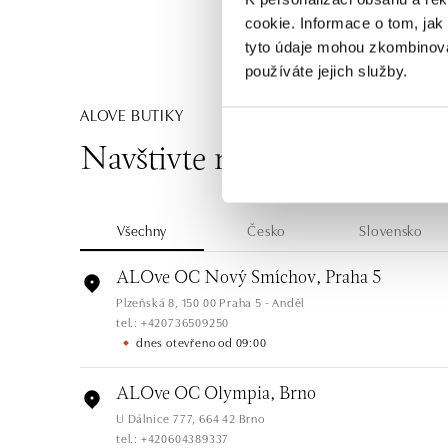
cookie. Informace o tom, jak
tyto údaje mohou zkombinovat
používáte jejich služby.
ALOVE BUTIKY
Navštivte naše butiky
Všechny
Česko
Slovensko
ALOve OC Nový Smíchov, Praha 5
Plzeňská 8, 150 00 Praha 5 - Anděl
tel.: +420736509250
dnes otevřeno od 09:00
ALOve OC Olympia, Brno
U Dálnice 777, 664 42 Brno
tel.: +420604389337