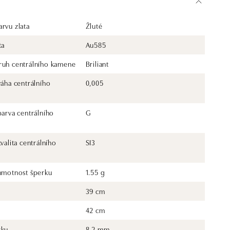
rvu zlata
Žluté
ta
Au585
ruh centrálního kamene
Briliant
váha centrálního
0,005
barva centrálního
G
kvalita centrálního
SI3
 hmotnost šperku
1.55 g
39 cm
42 cm
rku
8.2 mm