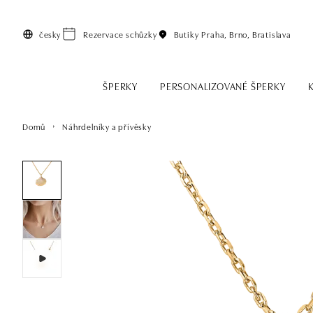
Přeskočit na hlavní obsah
česky
Rezervace schůzky
Butiky
Praha, Brno, Bratislava
ŠPERKY
PERSONALIZOVANÉ ŠPERKY
Domů
Náhrdelníky a přívěsky