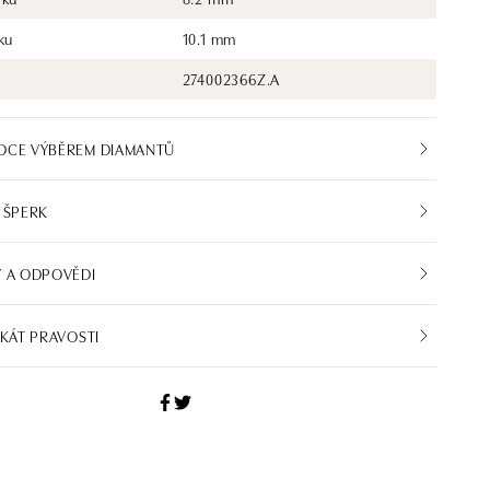
ku
10.1 mm
274002366Z.A
DCE VÝBĚREM DIAMANTŮ
 ŠPERK
 A ODPOVĚDI
IKÁT PRAVOSTI