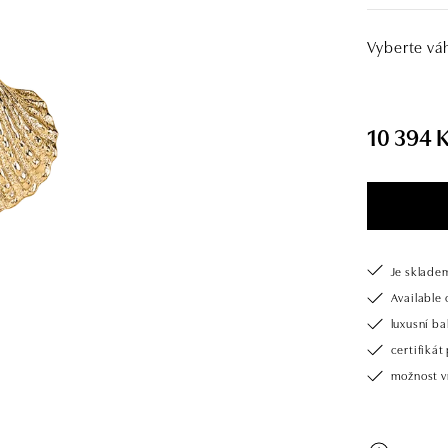
Vyberte vá
10 394 
Je sklade
Available 
luxusní b
certifiká
možnost v