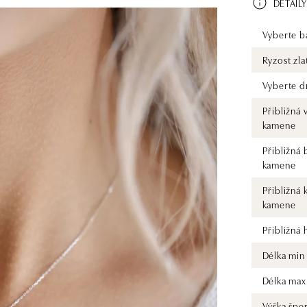
DETAILY
Vyberte ba
Ryzost zla
Vyberte d
Přibližná 
kamene
Přibližná 
kamene
Přibližná 
kamene
Přibližná
Délka min
Délka max
Výška špe