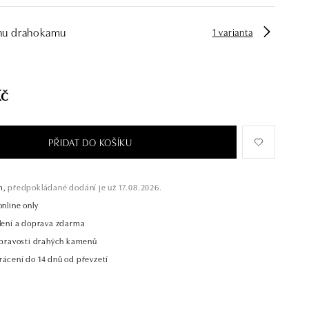
hu drahokamu
1 varianta
Kč
PŘIDAT DO KOŠÍKU
m,
předpokládané dodání je už 17.08.2026.
online only
alení a doprava zdarma
t pravosti drahých kamenů
rácení do 14 dnů od převzetí