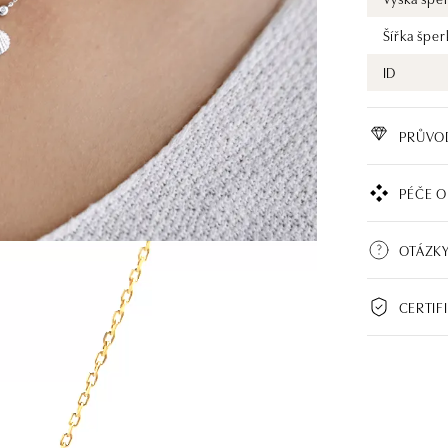
Šířka šper
ID
PRŮVO
PÉČE O
OTÁZKY
CERTIF