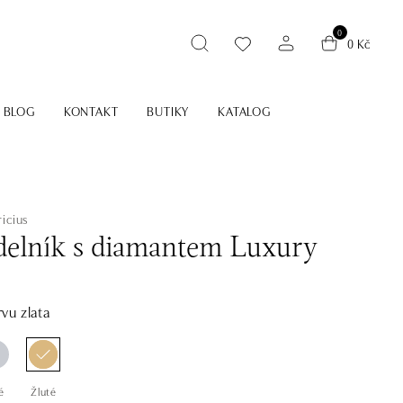
0
0 Kč
BLOG
KONTAKT
BUTIKY
KATALOG
icius
elník s diamantem Luxury
vu zlata
é
Žluté