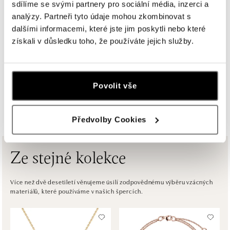
tel.: +420735703904
sdílíme se svými partnery pro sociální média, inzerci a
zítra otevřeno od 09:00
analýzy. Partneři tyto údaje mohou zkombinovat s
dalšími informacemi, které jste jim poskytli nebo které
získali v důsledku toho, že používáte jejich služby.
ALOve Westfield, Praha 4 - Chodov
Roztylská 2321/19, 148 00 Praha 4 - Chodov
tel.: +420730524389
zítra otevřeno od 09:00
Povolit vše
ZOBRAZIT VŠECHNY BUTIKY
ALOve OC Aupark, Bratislava
Einsteinova 3541/18, 851 01 Bratislava
Předvolby Cookies
tel.: +421917090556
zítra otevřeno od 09:00
Ze stejné kolekce
ALOve OC Eurovea, Bratislava
Pribinova 8, 811 09 Bratislava
Více než dvě desetiletí věnujeme úsilí zodpovědnému výběru vzácných
materiálů, které používáme v našich špercích.
tel.: +421917090467
zítra otevřeno od 10:00