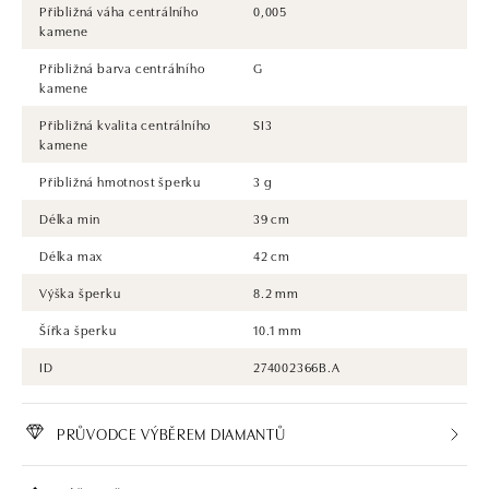
Přibližná váha centrálního
0,005
kamene
Přibližná barva centrálního
G
kamene
Přibližná kvalita centrálního
SI3
kamene
Přibližná hmotnost šperku
3 g
Délka min
39 cm
Délka max
42 cm
Výška šperku
8.2 mm
Šířka šperku
10.1 mm
ID
274002366B.A
PRŮVODCE VÝBĚREM DIAMANTŮ