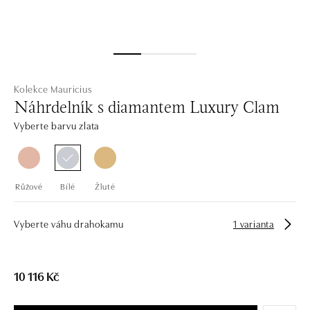
Kolekce Mauricius
Náhrdelník s diamantem Luxury Clam
Vyberte barvu zlata
Růžové
Bílé
Žluté
Vyberte váhu drahokamu
1 varianta
10 116 Kč