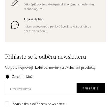
Díky špičkovému designérského týmu a moderním
technologiím.
Dosažitelné
I diamantový nebo perlový šperk se dá pořídit za
přijatelnou cenu.
Přihlaste se k odběru newsletteru
Objevte nejnovější kolekce, novinky a exkluzivní produkty.
Žena
Muž
PŘIHLÁŠENÍ
Souhlasím s odběrem newsletteru