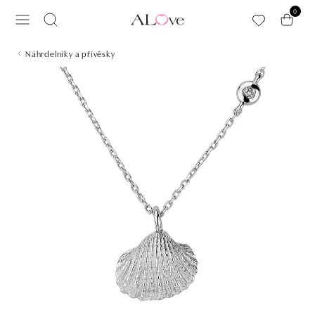
Přeskočit na hlavní obsah
0
Náhrdelníky a přívěsky