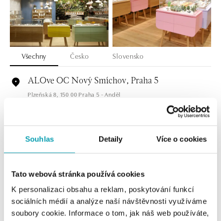
Všechny
Česko
Slovensko
ALOve OC Nový Smíchov, Praha 5
Plzeňská 8, 150 00 Praha 5 - Anděl
tel.: +420736509250
zítra otevřeno od 09:00
Souhlas
Detaily
Více o cookies
ALOve OC Olympia, Brno
U Dálnice 777, 664 42 Brno
tel.: +420604389337
zítra otevřeno od 09:00
Tato webová stránka používá cookies
K personalizaci obsahu a reklam, poskytování funkcí
ALOve Westfield Černý most, Praha 9
sociálních médií a analýze naší návštěvnosti využíváme
soubory cookie. Informace o tom, jak náš web používáte,
Chlumecká 765/6, 198 19 Praha 9