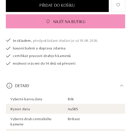
PŘIDAT DO KOŠÍKU
NAJÍT NA BUTIKU
Je skladem,
předpokládané dodání je už 18.08.2026.
luxusní balení a doprava zdarma
certifikát pravosti drahých kamenů
možnost vrácení do 14 dnů od převzetí
DETAILY
Vyberte barvu zlata
Bílé
Ryzost zlata
Au585
Vyberte druh centrálního
Briliant
kamene