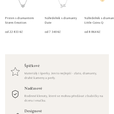
Prsten s diamantem
Náhrdelník s diamanty
Náhrdelník s diama
Storm Emotion
Date
Little Coins Q
od 22 833 Kč
od 7 340 Kč
od 8 864 Kč
Špičkové
Materiály i šperky. Jen to nejlepší - zlato, diamanty,
drahé kameny a perly.
Nadčasové
Rodinné klenoty, které se mohou předávat z babičky na
dceru i vnučku.
Designové