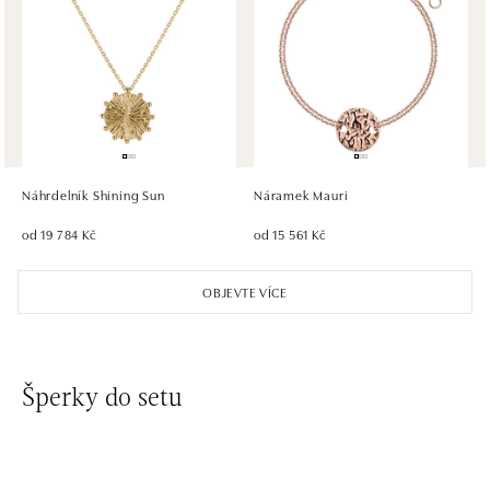
HALADA OC Avion, Bratislava
Ivanská cesta 16, 821 04 Bratislava
tel.: +421 917 090 372
zítra otevřeno od 09:00
HALADA OC Eurovea, Bratislava
Pribinova 8, 811 09 Bratislava
tel.: +421 910 284 071
Náhrdelník Shining Sun
Náramek Mauri
zítra otevřeno od 10:00
od 19 784 Kč
od 15 561 Kč
OBJEVTE VÍCE
Šperky do setu