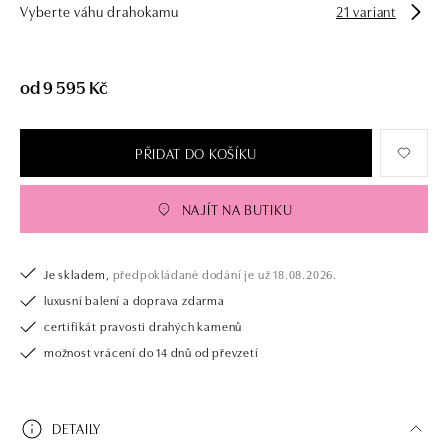
Vyberte váhu drahokamu
21 variant
od 9 595 Kč
PŘIDAT DO KOŠÍKU
NAJÍT NA BUTIKU
Je skladem,
předpokládané dodání je už 18.08.2026.
luxusní balení a doprava zdarma
certifikát pravosti drahých kamenů
možnost vrácení do 14 dnů od převzetí
DETAILY