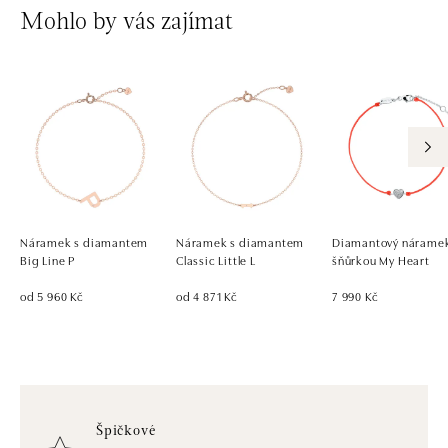
Mohlo by vás zajímat
Náramek s diamantem
Náramek s diamantem
Diamantový náramek
Big Line P
Classic Little L
šňůrkou My Heart
od 5 960 Kč
od 4 871 Kč
7 990 Kč
Špičkové