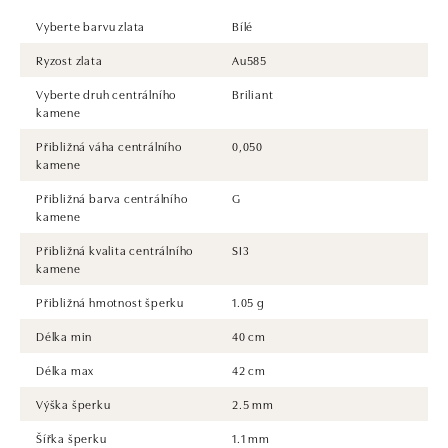
Vyberte barvu zlata
Bílé
Ryzost zlata
Au585
Vyberte druh centrálního
Briliant
kamene
Přibližná váha centrálního
0,050
kamene
Přibližná barva centrálního
G
kamene
Přibližná kvalita centrálního
SI3
kamene
Přibližná hmotnost šperku
1.05 g
Délka min
40 cm
Délka max
42 cm
Výška šperku
2.5 mm
Šířka šperku
1.1 mm