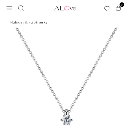
Přeskočit na hlavní obsah
0
Náhrdelníky a přívěsky