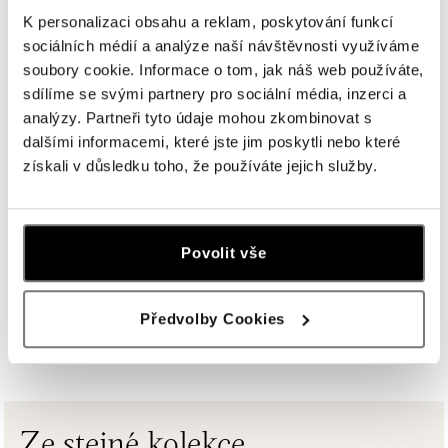
U Dálnice 777, 664 42 Brno
tel.: +420604389337
K personalizaci obsahu a reklam, poskytování funkcí
dnes otevřeno do 21:00
sociálních médií a analýze naší návštěvnosti využíváme
soubory cookie. Informace o tom, jak náš web používáte,
sdílíme se svými partnery pro sociální média, inzerci a
ALOve Westfield Černý most, Praha 9
analýzy. Partneři tyto údaje mohou zkombinovat s
Chlumecká 765/6, 198 19 Praha 9
dalšími informacemi, které jste jim poskytli nebo které
tel.: +420735703904
dnes otevřeno do 21:00
získali v důsledku toho, že používáte jejich služby.
ALOve Westfield, Praha 4 - Chodov
Roztylská 2321/19, 148 00 Praha 4 - Chodov
Povolit vše
tel.: +420730524389
dnes otevřeno do 21:00
Předvolby Cookies
ZOBRAZIT VŠECHNY BUTIKY
ALOve OC Aupark, Bratislava
Einsteinova 3541/18, 851 01 Bratislava
tel.: +421917090556
dnes otevřeno do 21:00
Ze stejné kolekce