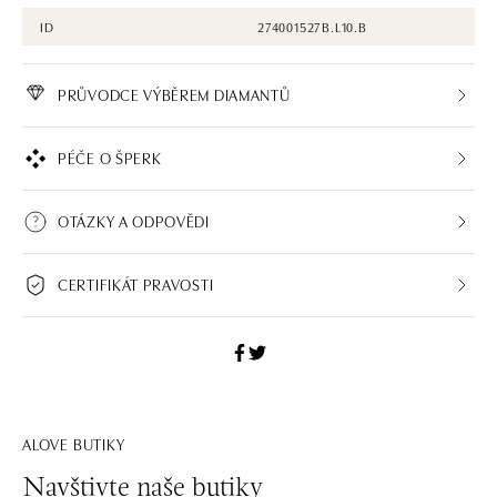
ID
274001527B.L10.B
PRŮVODCE VÝBĚREM DIAMANTŮ
PÉČE O ŠPERK
OTÁZKY A ODPOVĚDI
CERTIFIKÁT PRAVOSTI
ALOVE BUTIKY
Navštivte naše butiky