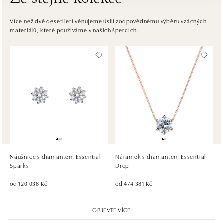
ALOve OC Eurovea, Bratislava
Pribinova 8, 811 09 Bratislava
Více než dvě desetiletí věnujeme úsilí zodpovědnému výběru vzácných
materiálů, které používáme v našich špercích.
tel.: +421917090467
dnes otevřeno do 21:00
HALADA OC Avion, Bratislava
Ivanská cesta 16, 821 04 Bratislava
tel.: +421 917 090 372
dnes otevřeno do 21:00
HALADA OC Eurovea, Bratislava
Pribinova 8, 811 09 Bratislava
tel.: +421 910 284 071
Náušnice s diamantem Essential
Náramek s diamantem Essential
dnes otevřeno do 21:00
Sparks
Drop
od 120 038 Kč
od 474 381 Kč
OBJEVTE VÍCE