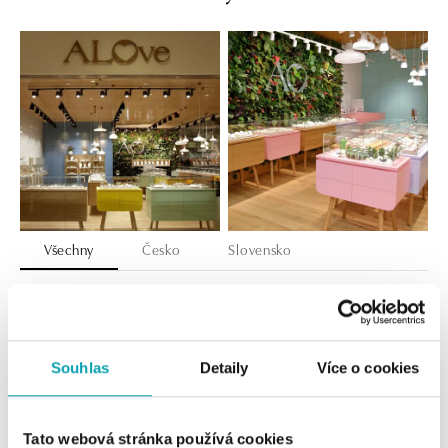
Všechny
Česko
Slovensko
ALOve OC Nový Smíchov, Praha 5
Plzeňská 8, 150 00 Praha 5 - Anděl
tel.: +420736509250
dnes otevřeno do 21:00
Souhlas
Detaily
Více o cookies
ALOve OC Olympia, Brno
Tato webová stránka používá cookies