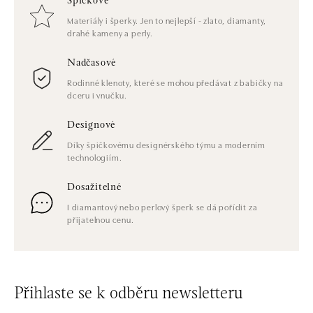
Špičkové
Materiály i šperky. Jen to nejlepší - zlato, diamanty,
drahé kameny a perly.
Nadčasové
Rodinné klenoty, které se mohou předávat z babičky na
dceru i vnučku.
Designové
Díky špičkovému designérského týmu a moderním
technologiím.
Dosažitelné
I diamantový nebo perlový šperk se dá pořídit za
přijatelnou cenu.
Přihlaste se k odběru newsletteru