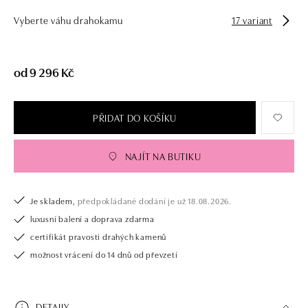
Vyberte váhu drahokamu
17 variant
od 9 296 Kč
PŘIDAT DO KOŠÍKU
NAJÍT NA BUTIKU
Je skladem,
předpokládané dodání je už 18.08.2026.
luxusní balení a doprava zdarma
certifikát pravosti drahých kamenů
možnost vrácení do 14 dnů od převzetí
DETAILY