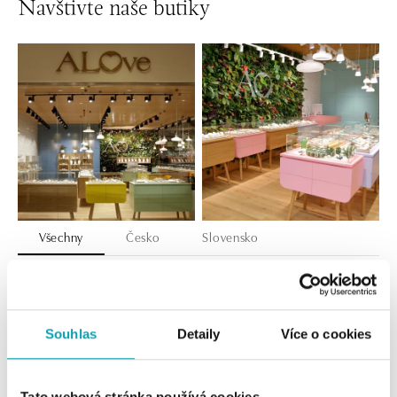
Navštivte naše butiky
Všechny
Česko
Slovensko
ALOve OC Nový Smíchov, Praha 5
Plzeňská 8, 150 00 Praha 5 - Anděl
tel.: +420736509250
Souhlas
Detaily
Více o cookies
dnes otevřeno od 09:00
ALOve OC Olympia, Brno
Tato webová stránka používá cookies