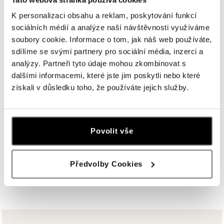
U Dálnice 777, 664 42 Brno
K personalizaci obsahu a reklam, poskytování funkcí
tel.: +420604389337
sociálních médií a analýze naší návštěvnosti využíváme
dnes otevřeno od 10:00
soubory cookie. Informace o tom, jak náš web používáte,
sdílíme se svými partnery pro sociální média, inzerci a
ALOve Westfield Černý most, Praha 9
analýzy. Partneři tyto údaje mohou zkombinovat s
Chlumecká 765/6, 198 19 Praha 9
dalšími informacemi, které jste jim poskytli nebo které
tel.: +420735703904
získali v důsledku toho, že používáte jejich služby.
dnes otevřeno od 09:00
ALOve Westfield, Praha 4 - Chodov
Povolit vše
Roztylská 2321/19, 148 00 Praha 4 - Chodov
tel.: +420730524389
dnes otevřeno od 09:00
Předvolby Cookies
ZOBRAZIT VŠECHNY BUTIKY
ALOve OC Aupark, Bratislava
Einsteinova 3541/18, 851 01 Bratislava
tel.: +421917090556
dnes otevřeno od 10:00