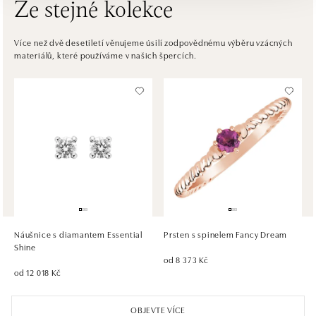
Ze stejné kolekce
ALOve OC Eurovea, Bratislava
Pribinova 8, 811 09 Bratislava
Více než dvě desetiletí věnujeme úsilí zodpovědnému výběru vzácných
materiálů, které používáme v našich špercích.
tel.: +421917090467
dnes otevřeno od 10:00
HALADA OC Avion, Bratislava
Ivanská cesta 16, 821 04 Bratislava
tel.: +421 917 090 372
dnes otevřeno od 10:00
HALADA OC Eurovea, Bratislava
Pribinova 8, 811 09 Bratislava
tel.: +421 910 284 071
Náušnice s diamantem Essential
Prsten s spinelem Fancy Dream
dnes otevřeno od 10:00
Shine
od 8 373 Kč
od 12 018 Kč
OBJEVTE VÍCE