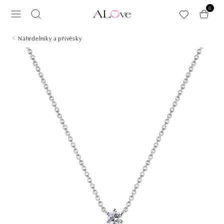
Přeskočit na hlavní obsah
0
Náhrdelníky a přívěsky