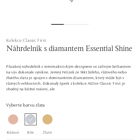
Kolekce Classic First
Náhrdelník s diamantem Essential Shine
Půvabný náhrdelník s minimalistickým designem se zářivým briliantem
na vás dokonale vynikne. Jemný řetízek ze 14kt bílého, růžového nebo
žlutého zlata je spojen s dominantním diamantem, který může být v
různých velikostech. Dokonalý šperk z kolekce ALOve Classic First je
vhodný na běžné nošení, ale
Vyberte barvu zlata
Růžové
Bílé
Žluté