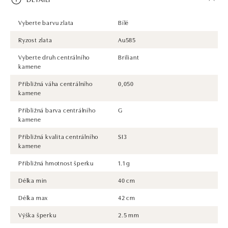
Vyberte barvu zlata
Bílé
Ryzost zlata
Au585
Vyberte druh centrálního
Briliant
kamene
Přibližná váha centrálního
0,050
kamene
Přibližná barva centrálního
G
kamene
Přibližná kvalita centrálního
SI3
kamene
Přibližná hmotnost šperku
1.1 g
Délka min
40 cm
Délka max
42 cm
Výška šperku
2.5 mm