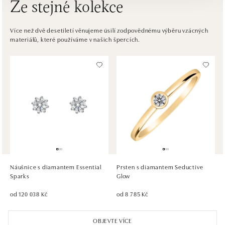
Ze stejné kolekce
ALOve OC Eurovea, Bratislava
Pribinova 8, 811 09 Bratislava
Více než dvě desetiletí věnujeme úsilí zodpovědnému výběru vzácných
materiálů, které používáme v našich špercích.
tel.: +421917090467
dnes otevřeno od 10:00
HALADA OC Avion, Bratislava
Ivanská cesta 16, 821 04 Bratislava
tel.: +421 917 090 372
dnes otevřeno od 09:00
HALADA OC Eurovea, Bratislava
Pribinova 8, 811 09 Bratislava
tel.: +421 910 284 071
Náušnice s diamantem Essential
Prsten s diamantem Seductive
dnes otevřeno od 10:00
Sparks
Glow
od 120 038 Kč
od 8 785 Kč
OBJEVTE VÍCE