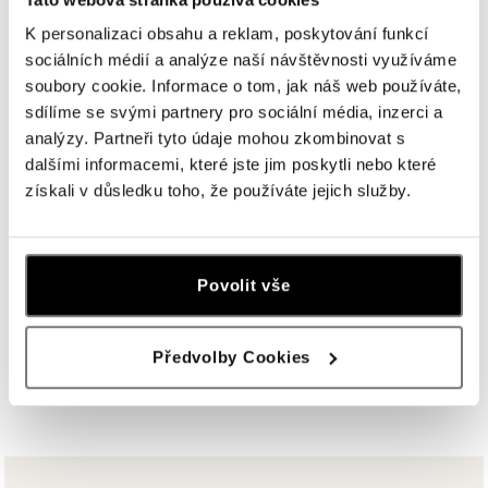
U Dálnice 777, 664 42 Brno
K personalizaci obsahu a reklam, poskytování funkcí
tel.: +420604389337
sociálních médií a analýze naší návštěvnosti využíváme
dnes otevřeno od 09:00
soubory cookie. Informace o tom, jak náš web používáte,
sdílíme se svými partnery pro sociální média, inzerci a
ALOve Westfield Černý most, Praha 9
analýzy. Partneři tyto údaje mohou zkombinovat s
Chlumecká 765/6, 198 19 Praha 9
dalšími informacemi, které jste jim poskytli nebo které
tel.: +420735703904
získali v důsledku toho, že používáte jejich služby.
dnes otevřeno od 09:00
ALOve Westfield, Praha 4 - Chodov
Povolit vše
Roztylská 2321/19, 148 00 Praha 4 - Chodov
tel.: +420730524389
dnes otevřeno od 09:00
Předvolby Cookies
ZOBRAZIT VŠECHNY BUTIKY
ALOve OC Aupark, Bratislava
Einsteinova 3541/18, 851 01 Bratislava
tel.: +421917090556
dnes otevřeno od 09:00