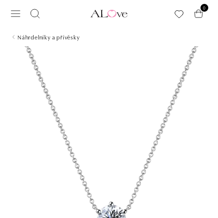
Přeskočit na hlavní obsah
0
Náhrdelníky a přívěsky