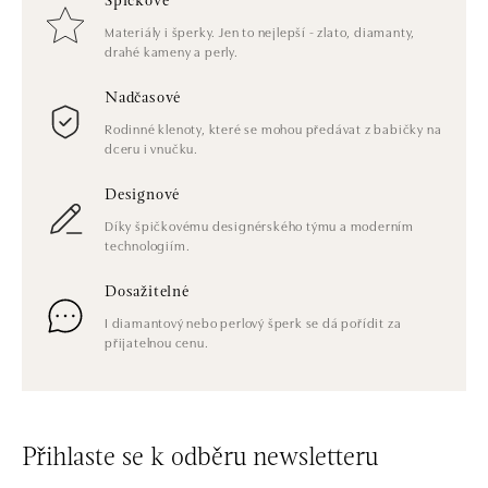
Špičkové
Materiály i šperky. Jen to nejlepší - zlato, diamanty,
drahé kameny a perly.
Nadčasové
Rodinné klenoty, které se mohou předávat z babičky na
dceru i vnučku.
Designové
Díky špičkovému designérského týmu a moderním
technologiím.
Dosažitelné
I diamantový nebo perlový šperk se dá pořídit za
přijatelnou cenu.
Přihlaste se k odběru newsletteru