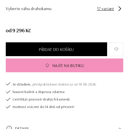
Vyberte váhu drahokamu
17 variant
od 9 296 Kč
PŘIDAT DO KOŠÍKU
NAJÍT NA BUTIKU
Je skladem,
předpokládané dodání je už 18.08.2026.
luxusní balení a doprava zdarma
certifikát pravosti drahých kamenů
možnost vrácení do 14 dnů od převzetí
DETAILY