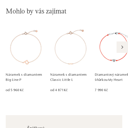
Mohlo by vás zajímat
Náramek s diamantem
Náramek s diamantem
Diamantový náramek
Big Line P
Classic Little L
šňůrkou My Heart
od 5 960 Kč
od 4 871 Kč
7 990 Kč