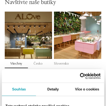
Navštivte naše butiky
Všechny
Česko
Slovensko
ALOve OC Nový Smíchov, Praha 5
Plzeňská 8, 150 00 Praha 5 - Anděl
tel.: +420736509250
Souhlas
Detaily
Více o cookies
dnes otevřeno od 09:00
ALOve OC Olympia, Brno
Tato webová stránka používá cookies