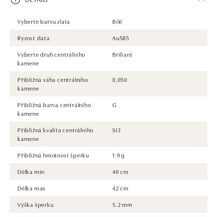
Vyberte barvu zlata
Bílé
Ryzost zlata
Au585
Vyberte druh centrálního
Briliant
kamene
Přibližná váha centrálního
0,050
kamene
Přibližná barva centrálního
G
kamene
Přibližná kvalita centrálního
SI3
kamene
Přibližná hmotnost šperku
1.9 g
Délka min
40 cm
Délka max
42 cm
Výška šperku
5.2 mm