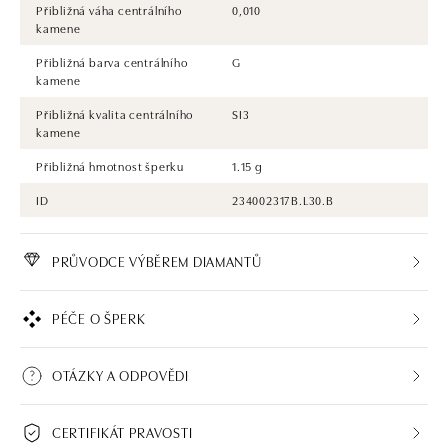
Přibližná váha centrálního
0,010
kamene
Přibližná barva centrálního
G
kamene
Přibližná kvalita centrálního
SI3
kamene
Přibližná hmotnost šperku
1.15 g
ID
234002317B.L30.B
PRŮVODCE VÝBĚREM DIAMANTŮ
PÉČE O ŠPERK
OTÁZKY A ODPOVĚDI
CERTIFIKÁT PRAVOSTI