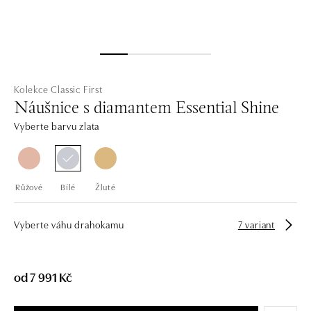
Kolekce Classic First
Náušnice s diamantem Essential Shine
Vyberte barvu zlata
Růžové
Bílé
Žluté
Vyberte váhu drahokamu
7 variant
od 7 991 Kč