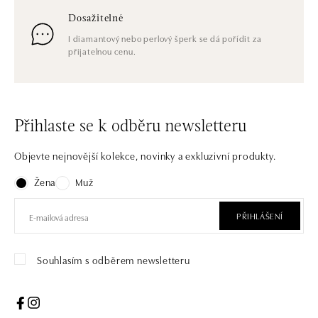
Dosažitelné
I diamantový nebo perlový šperk se dá pořídit za
přijatelnou cenu.
Přihlaste se k odběru newsletteru
Objevte nejnovější kolekce, novinky a exkluzivní produkty.
Žena
Muž
PŘIHLÁŠENÍ
Souhlasím s odběrem newsletteru