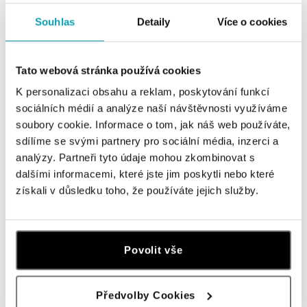
ALOve OC Nový Smíchov, Praha 5
Souhlas
Detaily
Více o cookies
Plzeňská 8, 150 00 Praha 5 - Anděl
tel.: +420736509250
dnes otevřeno od 09:00
Tato webová stránka používá cookies
K personalizaci obsahu a reklam, poskytování funkcí
ALOve OC Olympia, Brno
sociálních médií a analýze naší návštěvnosti využíváme
U Dálnice 777, 664 42 Brno
soubory cookie. Informace o tom, jak náš web používáte,
tel.: +420604389337
sdílíme se svými partnery pro sociální média, inzerci a
dnes otevřeno od 10:00
analýzy. Partneři tyto údaje mohou zkombinovat s
dalšími informacemi, které jste jim poskytli nebo které
ALOve Westfield Černý most, Praha 9
získali v důsledku toho, že používáte jejich služby.
Chlumecká 765/6, 198 19 Praha 9
tel.: +420735703904
dnes otevřeno od 09:00
Povolit vše
ALOve Westfield, Praha 4 - Chodov
Roztylská 2321/19, 148 00 Praha 4 - Chodov
Předvolby Cookies
tel.: +420730524389