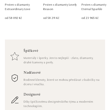
Prsten s diamanty
Prsten s diamanty Lovely
Prsten s diamanty
Extraordinary Love
Reason
Eternal Sparkle
od 58 092 Kč
od 58 211 Kč
od 23 965 Kč
Špičkové
Materiály i šperky. Jen to nejlepší - zlato, diamanty,
drahé kameny a perly.
Nadčasové
Rodinné klenoty, které se mohou předávat z babičky na
dceru i vnučku.
Designové
Díky špičkovému designérského týmu a moderním
technologiím.