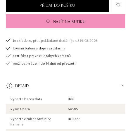
PŘIDAT DO KOŠÍKU
NAJÍT NA BUTIKU
Je skladem,
předpokládané dodání je už 19.08.2026.
luxusní balení a doprava zdarma
certifikát pravosti drahých kamenů
možnost vrácení do 14 dnů od převzetí
DETAILY
Vyberte barvu zlata
Bílé
Ryzost zlata
Au585
Vyberte druh centrálního
Briliant
kamene