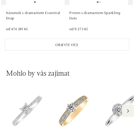
Pribinova 8, 811 09 Bratislava
tel.: +421 910 284 071
Náramek s diamantem Essential
Prsten s diamantem Sparkling
dnes otevřeno od 10:00
Drop
Dots
od 474 381 Kč
od 9 273 Kč
OBJEVTE VÍCE
Mohlo by vás zajímat