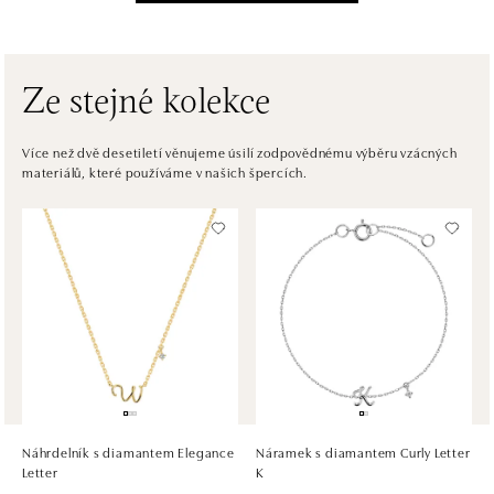
Einsteinova 3541/18, 851 01 Bratislava
tel.: +421917090556
dnes otevřeno do 21:00
Ze stejné kolekce
ALOve OC Eurovea, Bratislava
Pribinova 8, 811 09 Bratislava
Více než dvě desetiletí věnujeme úsilí zodpovědnému výběru vzácných
materiálů, které používáme v našich špercích.
tel.: +421917090467
dnes otevřeno do 21:00
HALADA OC Avion, Bratislava
Ivanská cesta 16, 821 04 Bratislava
tel.: +421 917 090 372
dnes otevřeno do 21:00
HALADA OC Eurovea, Bratislava
Pribinova 8, 811 09 Bratislava
tel.: +421 910 284 071
Náhrdelník s diamantem Elegance
Náramek s diamantem Curly Letter
dnes otevřeno do 21:00
Letter
K