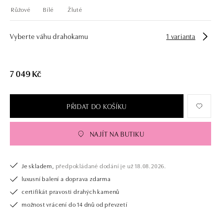
Růžové
Bílé
Žluté
Vyberte váhu drahokamu
1 varianta
7 049 Kč
PŘIDAT DO KOŠÍKU
NAJÍT NA BUTIKU
Je skladem,
předpokládané dodání je už 18.08.2026.
luxusní balení a doprava zdarma
certifikát pravosti drahých kamenů
možnost vrácení do 14 dnů od převzetí