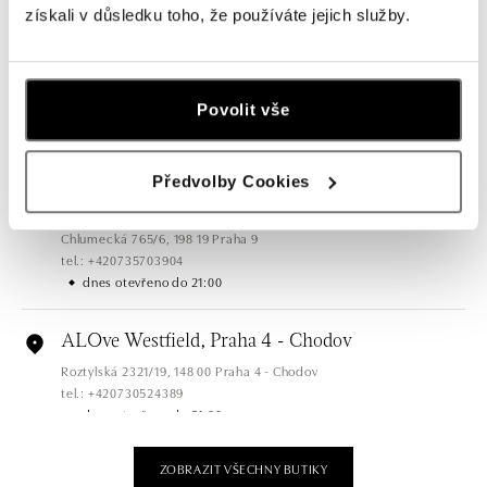
získali v důsledku toho, že používáte jejich služby.
dnes otevřeno do 21:00
ALOve OC Olympia, Brno
U Dálnice 777, 664 42 Brno
Povolit vše
tel.: +420604389337
dnes otevřeno do 21:00
Předvolby Cookies
ALOve Westfield Černý most, Praha 9
Chlumecká 765/6, 198 19 Praha 9
tel.: +420735703904
dnes otevřeno do 21:00
ALOve Westfield, Praha 4 - Chodov
Roztylská 2321/19, 148 00 Praha 4 - Chodov
tel.: +420730524389
dnes otevřeno do 21:00
ZOBRAZIT VŠECHNY BUTIKY
ALOve OC Aupark, Bratislava