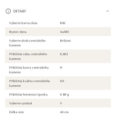
DETAILY
Vyberte barvu zlata
Bílé
Ryzost zlata
Au585
Vyberte druh centrálního
Briliant
kamene
Přibližná váha centrálního
0,002
kamene
Přibližná barva centrálního
H
kamene
Přibližná kvalita centrálního
SI1
kamene
Přibližná hmotnost šperku
0.88 g
Vyberte symbol
V
Délka min
40 cm