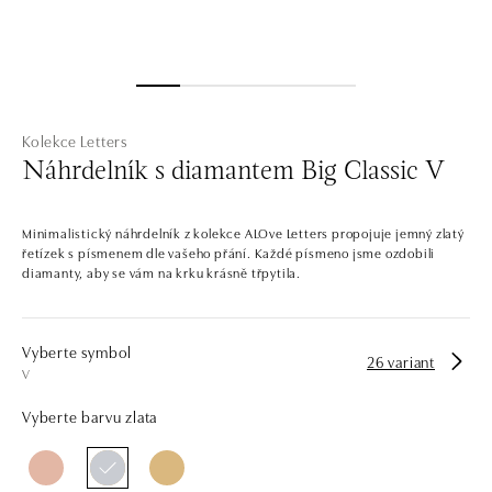
Kolekce Letters
Náhrdelník s diamantem Big Classic V
Minimalistický náhrdelník z kolekce ALOve Letters propojuje jemný zlatý
řetízek s písmenem dle vašeho přání. Každé písmeno jsme ozdobili
diamanty, aby se vám na krku krásně třpytila.
Vyberte symbol
26 variant
V
Vyberte barvu zlata