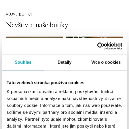
ALOVE BUTIKY
Navštivte naše butiky
Souhlas
Detaily
Více o cookies
Tato webová stránka používá cookies
K personalizaci obsahu a reklam, poskytování funkcí
sociálních médií a analýze naší návštěvnosti využíváme
Všechny
Česko
Slovensko
soubory cookie. Informace o tom, jak náš web používáte,
sdílíme se svými partnery pro sociální média, inzerci a
ALOve OC Nový Smíchov, Praha 5
analýzy. Partneři tyto údaje mohou zkombinovat s
Plzeňská 8, 150 00 Praha 5 - Anděl
dalšími informacemi, které jste jim poskytli nebo které
tel.: +420736509250