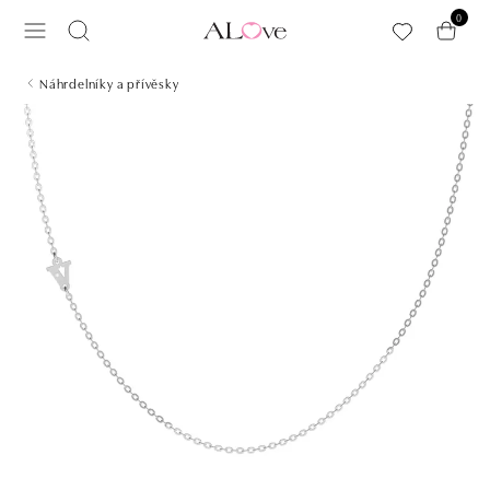
Přeskočit na hlavní obsah
0
Náhrdelníky a přívěsky