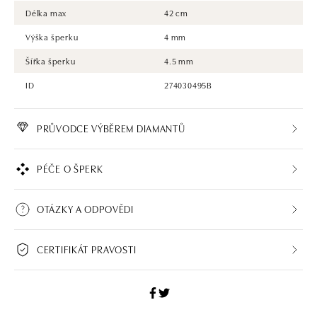
Délka max
42 cm
Výška šperku
4 mm
Šířka šperku
4.5 mm
ID
274030495B
PRŮVODCE VÝBĚREM DIAMANTŮ
PÉČE O ŠPERK
OTÁZKY A ODPOVĚDI
CERTIFIKÁT PRAVOSTI