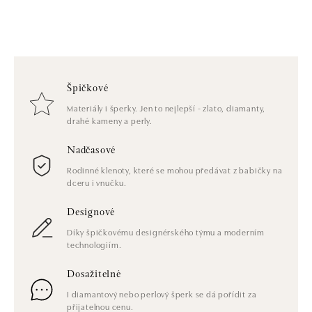
Špičkové
Materiály i šperky. Jen to nejlepší - zlato, diamanty,
drahé kameny a perly.
Nadčasové
Rodinné klenoty, které se mohou předávat z babičky na
dceru i vnučku.
Designové
Díky špičkovému designérského týmu a moderním
technologiím.
Dosažitelné
I diamantový nebo perlový šperk se dá pořídit za
přijatelnou cenu.