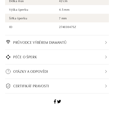
Délka max
42 cm
Výška šperku
4.5 mm
Šířka šperku
7 mm
ID
274030475Z
PRŮVODCE VÝBĚREM DIAMANTŮ
PÉČE O ŠPERK
OTÁZKY A ODPOVĚDI
CERTIFIKÁT PRAVOSTI