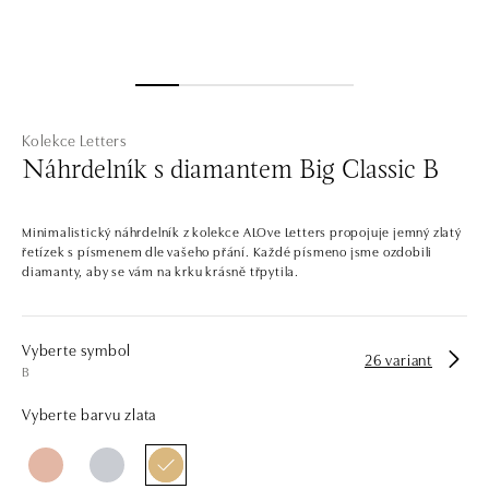
Kolekce Letters
Náhrdelník s diamantem Big Classic B
Minimalistický náhrdelník z kolekce ALOve Letters propojuje jemný zlatý
řetízek s písmenem dle vašeho přání. Každé písmeno jsme ozdobili
diamanty, aby se vám na krku krásně třpytila.
Vyberte symbol
26 variant
B
Vyberte barvu zlata