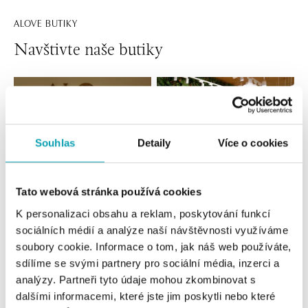
ALOVE BUTIKY
Navštivte naše butiky
Souhlas
Detaily
Více o cookies
Tato webová stránka používá cookies
K personalizaci obsahu a reklam, poskytování funkcí
Všechny
Česko
Slovensko
sociálních médií a analýze naší návštěvnosti využíváme
soubory cookie. Informace o tom, jak náš web používáte,
ALOve OC Nový Smíchov, Praha 5
sdílíme se svými partnery pro sociální média, inzerci a
analýzy. Partneři tyto údaje mohou zkombinovat s
Plzeňská 8, 150 00 Praha 5 - Anděl
tel.: +420736509250
dalšími informacemi, které jste jim poskytli nebo které
zítra otevřeno od 09:00