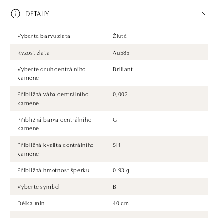
DETAILY
Vyberte barvu zlata
Žluté
Ryzost zlata
Au585
Vyberte druh centrálního
Briliant
kamene
Přibližná váha centrálního
0,002
kamene
Přibližná barva centrálního
G
kamene
Přibližná kvalita centrálního
SI1
kamene
Přibližná hmotnost šperku
0.93 g
Vyberte symbol
B
Délka min
40 cm