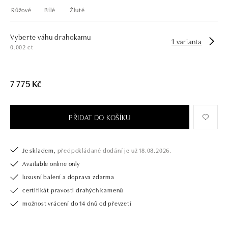
Růžové
Bílé
Žluté
Vyberte váhu drahokamu
1 varianta
0.002 ct
7 775 Kč
PŘIDAT DO KOŠÍKU
Je skladem,
předpokládané dodání je už 18.08.2026.
Available online only
luxusní balení a doprava zdarma
certifikát pravosti drahých kamenů
možnost vrácení do 14 dnů od převzetí