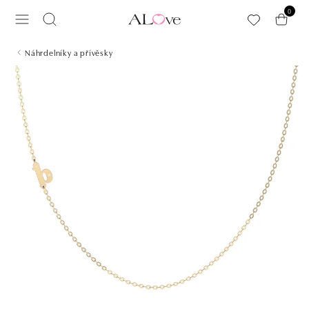
Přeskočit na hlavní obsah
0
Náhrdelníky a přívěsky