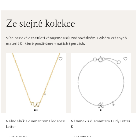
tel.: +421917090556
zítra otevřeno od 09:00
Ze stejné kolekce
ALOve OC Eurovea, Bratislava
Pribinova 8, 811 09 Bratislava
Více než dvě desetiletí věnujeme úsilí zodpovědnému výběru vzácných
materiálů, které používáme v našich špercích.
tel.: +421917090467
zítra otevřeno od 10:00
HALADA OC Avion, Bratislava
Ivanská cesta 16, 821 04 Bratislava
tel.: +421 917 090 372
zítra otevřeno od 09:00
HALADA OC Eurovea, Bratislava
Pribinova 8, 811 09 Bratislava
tel.: +421 910 284 071
Náhrdelník s diamantem Elegance
Náramek s diamantem Curly Letter
zítra otevřeno od 10:00
Letter
K