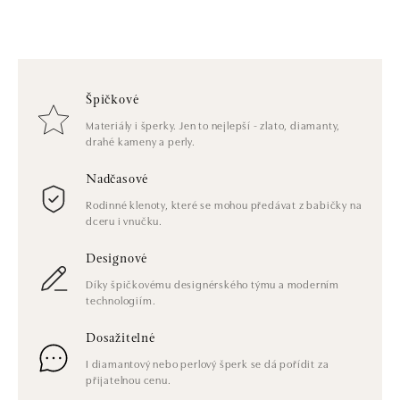
Špičkové
Materiály i šperky. Jen to nejlepší - zlato, diamanty,
drahé kameny a perly.
Nadčasové
Rodinné klenoty, které se mohou předávat z babičky na
dceru i vnučku.
Designové
Díky špičkovému designérského týmu a moderním
technologiím.
Dosažitelné
I diamantový nebo perlový šperk se dá pořídit za
přijatelnou cenu.