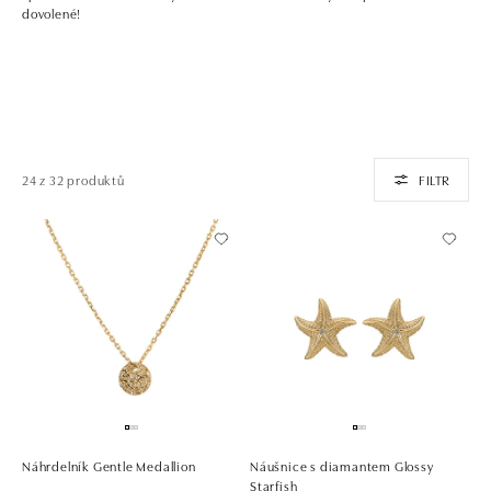
dovolené!
24 z 32 produktů
FILTR
Náhrdelník Gentle Medallion
Náušnice s diamantem Glossy
Starfish