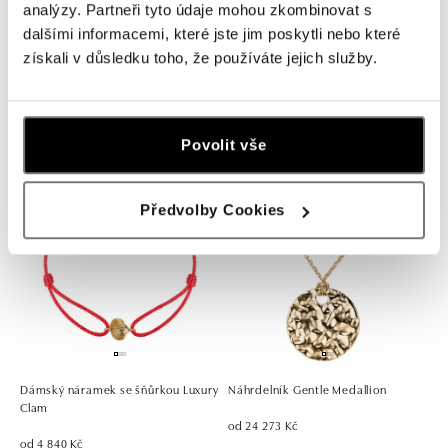
analýzy. Partneři tyto údaje mohou zkombinovat s
dalšími informacemi, které jste jim poskytli nebo které
získali v důsledku toho, že používáte jejich služby.
Náramek Sparkling Chain
Náhrdelník s diamantem Sea
Treasure
od 26 620 Kč
od 31 811 Kč
Povolit vše
Předvolby Cookies
Dámský náramek se šňůrkou Luxury
Náhrdelník Gentle Medallion
Clam
od 24 273 Kč
od 4 840 Kč