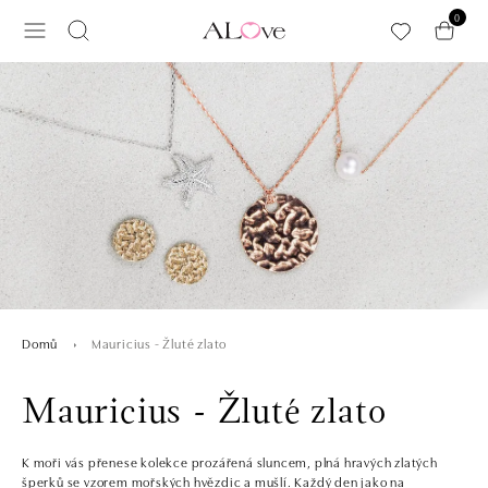
Přeskočit na hlavní obsah
0
Mauricius - Žluté zlato
Domů
Mauricius - Žluté zlato
K moři vás přenese kolekce prozářená sluncem, plná hravých zlatých
šperků se vzorem mořských hvězdic a mušlí. Každý den jako na