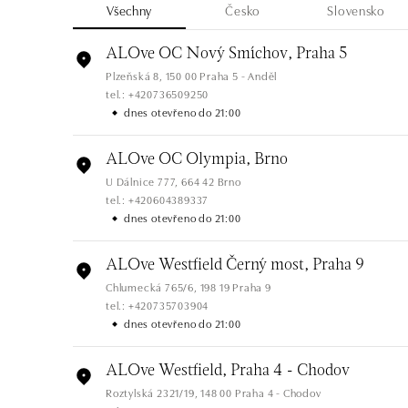
Všechny
Česko
Slovensko
ALOve OC Nový Smíchov, Praha 5
Plzeňská 8, 150 00 Praha 5 - Anděl
tel.: +420736509250
dnes otevřeno do 21:00
ALOve OC Olympia, Brno
U Dálnice 777, 664 42 Brno
tel.: +420604389337
dnes otevřeno do 21:00
ALOve Westfield Černý most, Praha 9
Chlumecká 765/6, 198 19 Praha 9
tel.: +420735703904
dnes otevřeno do 21:00
ALOve Westfield, Praha 4 - Chodov
Roztylská 2321/19, 148 00 Praha 4 - Chodov