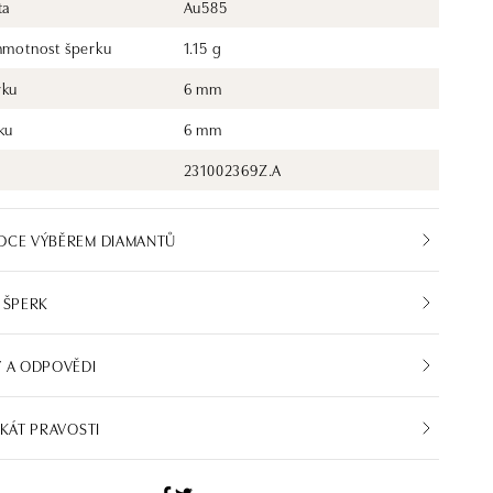
ta
Au585
 hmotnost šperku
1.15 g
rku
6 mm
ku
6 mm
231002369Z.A
DCE VÝBĚREM DIAMANTŮ
 ŠPERK
 A ODPOVĚDI
IKÁT PRAVOSTI