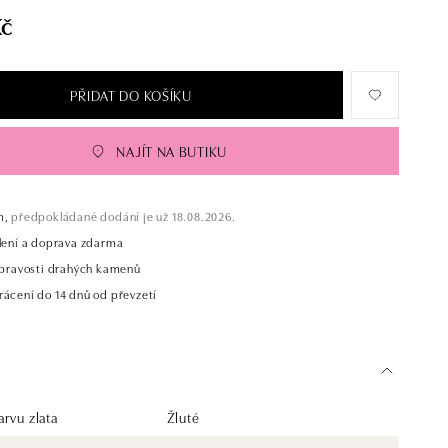
Kč
PŘIDAT DO KOŠÍKU
NAJÍT NA BUTIKU
m,
předpokládané dodání je už 18.08.2026.
alení a doprava zdarma
t pravosti drahých kamenů
rácení do 14 dnů od převzetí
rvu zlata
Žluté