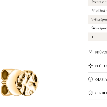
Ryzost zla
Přibližná
Výška špe
Šířka šper
ID
PRŮVO
PÉČE O
OTÁZKY
CERTIF