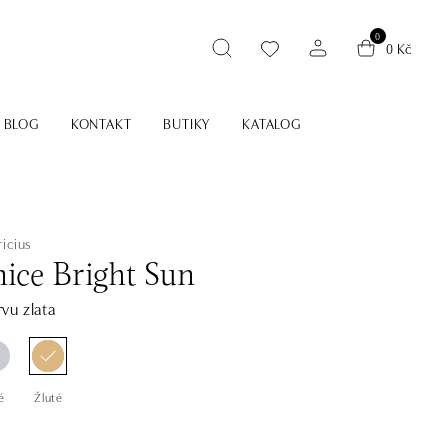
0
0 Kč
BLOG
KONTAKT
BUTIKY
KATALOG
icius
ice Bright Sun
vu zlata
é
Žluté