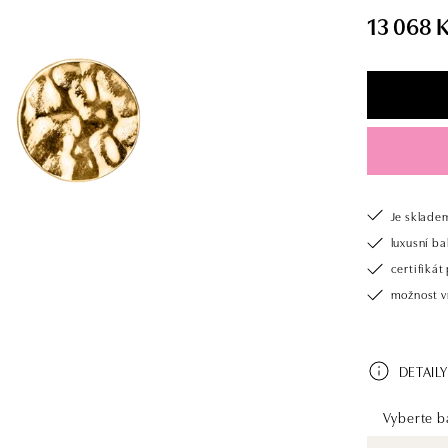
13 068 
Je sklade
luxusní b
certifiká
možnost v
DETAILY
Vyberte ba