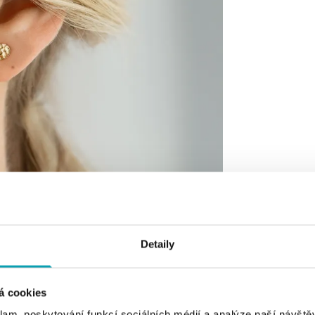
Detaily
á cookies
klam, poskytování funkcí sociálních médií a analýze naší návšt