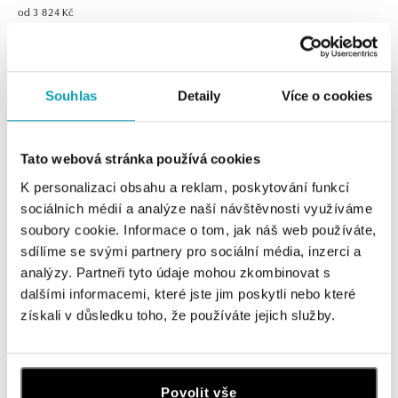
od 3 824 Kč
od 8 915 Kč
Souhlas
Detaily
Více o cookies
Tato webová stránka používá cookies
K personalizaci obsahu a reklam, poskytování funkcí
sociálních médií a analýze naší návštěvnosti využíváme
soubory cookie. Informace o tom, jak náš web používáte,
sdílíme se svými partnery pro sociální média, inzerci a
Prsten s safírem a diamanty
Náušnice s diamanty Midnight Sun
analýzy. Partneři tyto údaje mohou zkombinovat s
Sapphire Destiny
dalšími informacemi, které jste jim poskytli nebo které
od 46 096 Kč
od 43 197 Kč
získali v důsledku toho, že používáte jejich služby.
Povolit vše