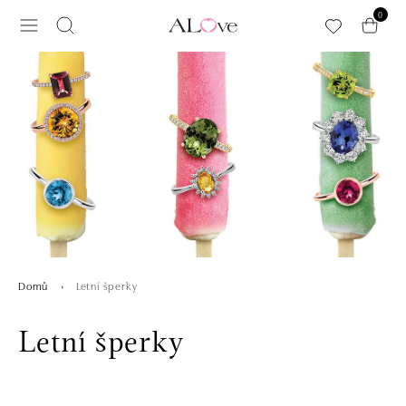
Přeskočit na hlavní obsah
0
Letní šperky
Domů
Letní šperky