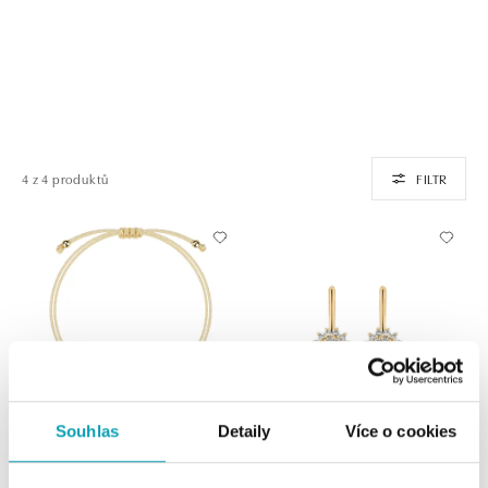
4 z 4 produktů
FILTR
Souhlas
Detaily
Více o cookies
Náramek s diamantem Little
Náušnice s diamanty Midnight Sun
Cherub