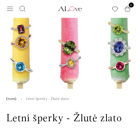
Přeskočit na hlavní obsah
0
Letní šperky - Žluté zlato
Domů
Letní šperky - Žluté zlato