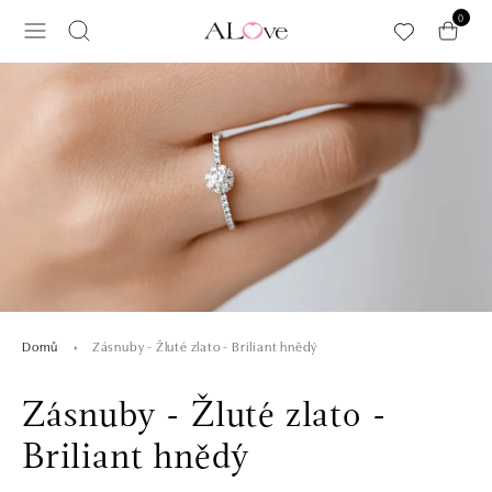
Přeskočit na hlavní obsah
0
Zásnuby - Žluté zlato - Briliant hnědý
Domů
Zásnuby - Žluté zlato -
Briliant hnědý