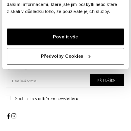
s centrálním kamenem. Nebo dá přednost modernímu
dalšími informacemi, které jste jim poskytli nebo které
looku a trendům? To už necháme na vás.
získali v důsledku toho, že používáte jejich služby.
Povolit vše
Přihlaste se k odběru newsletteru
Objevte nejnovější kolekce, novinky a exkluzivní produkty.
Předvolby Cookies
Žena
Muž
PŘIHLÁŠENÍ
Souhlasím s odběrem newsletteru