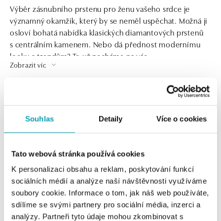
Výběr zásnubního prstenu pro ženu vašeho srdce je
významný okamžik, který by se neměl uspěchat. Možná ji
osloví bohatá nabídka klasických diamantových prstenů
s centrálním kamenem. Nebo dá přednost modernímu
looku a trendům? To už necháme na vás.
Zobrazit víc
0 z 0 produktů
FILTR
Souhlas
Detaily
Více o cookies
V katalogu nejsou žádné produkty.
Tato webová stránka používá cookies
K personalizaci obsahu a reklam, poskytování funkcí
sociálních médií a analýze naší návštěvnosti využíváme
Výběr zásnubního prstenu pro ženu vašeho srdce je
soubory cookie. Informace o tom, jak náš web používáte,
významný okamžik, který by se neměl uspěchat. Možná ji
sdílíme se svými partnery pro sociální média, inzerci a
osloví bohatá nabídka klasických diamantových prstenů
analýzy. Partneři tyto údaje mohou zkombinovat s