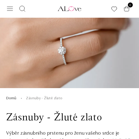
Přeskočit na hlavní obsah
0
Zásnuby - Žluté zlato
Domů
Zásnuby - Žluté zlato
Výběr zásnubního prstenu pro ženu vašeho srdce je