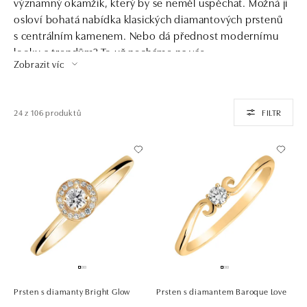
významný okamžik, který by se neměl uspěchat. Možná ji
osloví bohatá nabídka klasických diamantových prstenů
s centrálním kamenem. Nebo dá přednost modernímu
looku a trendům? To už necháme na vás.
Zobrazit víc
24 z 106 produktů
FILTR
Prsten s diamanty Bright Glow
Prsten s diamantem Baroque Love