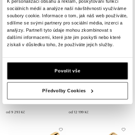
K personalizaci obsahu a reklam, poskytování funkcí
sociálních médií a analýze naší návštěvnosti využíváme
Prsten s diamanty Love Poem
Prsten s peridotem Bonbon
soubory cookie. Informace o tom, jak náš web používáte,
od 11 963 Kč
od 12 427 Kč
sdílíme se svými partnery pro sociální média, inzerci a
analýzy. Partneři tyto údaje mohou zkombinovat s
dalšími informacemi, které jste jim poskytli nebo které
získali v důsledku toho, že používáte jejich služby.
Povolit vše
Předvolby Cookies
Prsten s diamantem Bubble Kiss
Prsten s diamantem Vivid Love
od 9 293 Kč
od 12 199 Kč