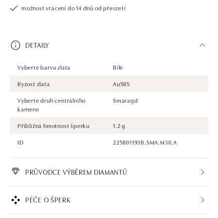
možnost vrácení do 14 dnů od převzetí
DETAILY
Vyberte barvu zlata
Bílé
Ryzost zlata
Au585
Vyberte druh centrálního
Smaragd
kamene
Přibližná hmotnost šperku
1.2 g
ID
225801193B.SMA.M30.A
PRŮVODCE VÝBĚREM DIAMANTŮ
PÉČE O ŠPERK