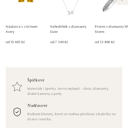
Náušnice s citrínem
Náhrdelník s diamanty
Prsten s diamanty S
Avery
Date
Storm
od 15 403 Kč
od 7 340 Kč
od 33 800 Kč
Špičkové
Materiály i šperky. Jen to nejlepší - zlato, diamanty,
drahé kameny a perly.
Nadčasové
Rodinné klenoty, které se mohou předávat z babičky na
dceru i vnučku.