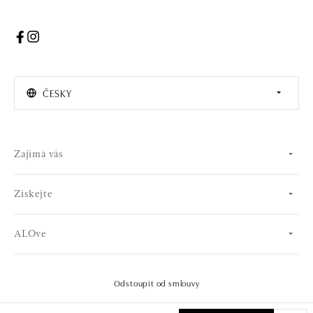
ČESKY
Zajímá vás
Získejte
ALOve
Odstoupit od smlouvy
© 2026 OLA online s.r.o.. Všechna práva vyhrazena.