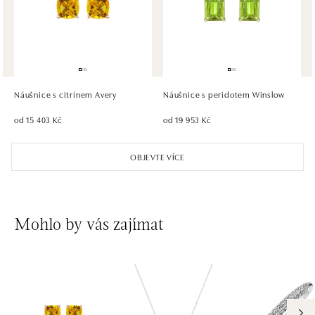
tel.: +421 917 090 372
dnes otevřeno do 21:00
HALADA OC Eurovea, Bratislava
Pribinova 8, 811 09 Bratislava
tel.: +421 910 284 071
Náušnice s citrínem Avery
Náušnice s peridotem Winslow
dnes otevřeno do 21:00
od 15 403 Kč
od 19 953 Kč
OBJEVTE VÍCE
Mohlo by vás zajímat