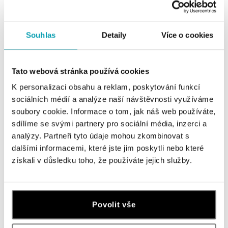
Všechny
Česko
Slovensko
Souhlas
Detaily
Více o cookies
ALOve OC Nový Smíchov, Praha 5
Tato webová stránka používá cookies
Plzeňská 8, 150 00 Praha 5 - Anděl
tel.: +420736509250
K personalizaci obsahu a reklam, poskytování funkcí
dnes otevřeno do 21:00
sociálních médií a analýze naší návštěvnosti využíváme
soubory cookie. Informace o tom, jak náš web používáte,
ALOve OC Olympia, Brno
sdílíme se svými partnery pro sociální média, inzerci a
analýzy. Partneři tyto údaje mohou zkombinovat s
U Dálnice 777, 664 42 Brno
tel.: +420604389337
dalšími informacemi, které jste jim poskytli nebo které
dnes otevřeno do 21:00
získali v důsledku toho, že používáte jejich služby.
ALOve Westfield Černý most, Praha 9
Chlumecká 765/6, 198 19 Praha 9
Povolit vše
tel.: +420735703904
dnes otevřeno do 21:00