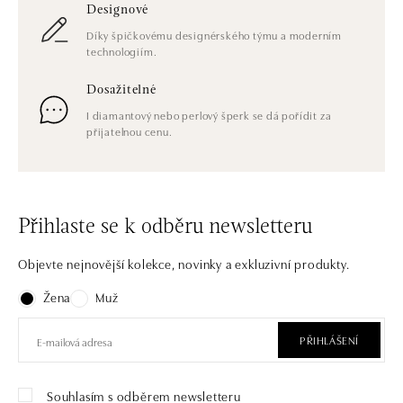
Designové
Díky špičkovému designérského týmu a moderním
technologiím.
Dosažitelné
I diamantový nebo perlový šperk se dá pořídit za
přijatelnou cenu.
Přihlaste se k odběru newsletteru
Objevte nejnovější kolekce, novinky a exkluzivní produkty.
Žena
Muž
PŘIHLÁŠENÍ
Souhlasím s odběrem newsletteru