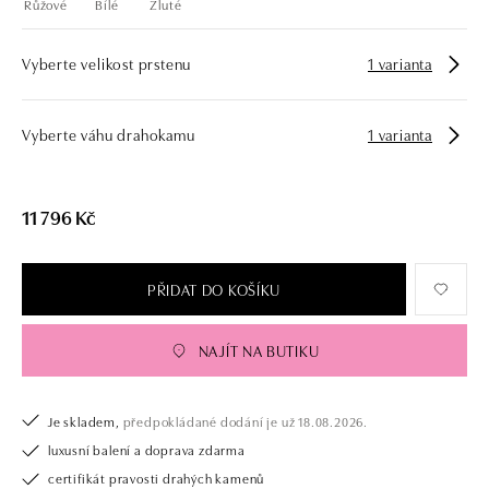
Růžové
Bílé
Žluté
Vyberte velikost prstenu
1 varianta
Vyberte váhu drahokamu
1 varianta
11 796 Kč
PŘIDAT DO KOŠÍKU
NAJÍT NA BUTIKU
Je skladem,
předpokládané dodání je už 18.08.2026.
luxusní balení a doprava zdarma
certifikát pravosti drahých kamenů