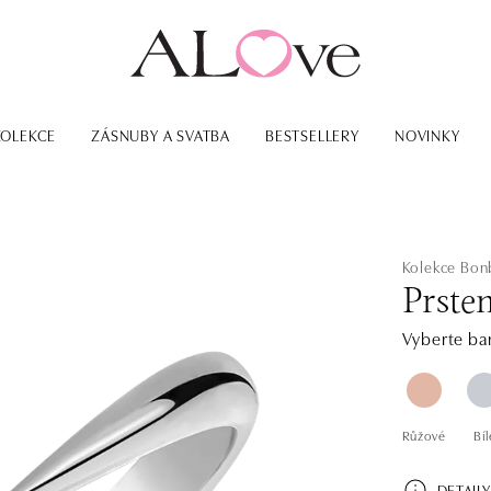
KOLEKCE
ZÁSNUBY A SVATBA
BESTSELLERY
NOVINKY
Kolekce Bon
Prste
Vyberte bar
Růžové
Bíl
DETAILY