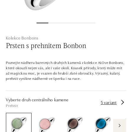
Kolekce Bonbons
Prsten s prehnitem Bonbon
Poznejte nádheru barevných drahých kamenů z kolekce ALOve Bonbons,
které okouzlí nejen vás, ale i vaše okolí. Kousek přírody, který může mít
až magickou moc, je vsazen do hrubší zlaté obroučky. Výrazný, kulatý,
prehnit vynikne nádherně ve šperku i na ruce.
Vyberte druh centrálního kamene
5 variant
Prehnit