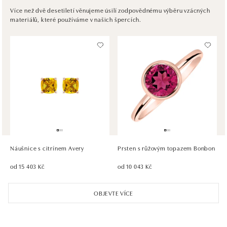
Pribinova 8, 811 09 Bratislava
Více než dvě desetiletí věnujeme úsilí zodpovědnému výběru vzácných
materiálů, které používáme v našich špercích.
tel.: +421917090467
zítra otevřeno od 10:00
HALADA OC Avion, Bratislava
Ivanská cesta 16, 821 04 Bratislava
tel.: +421 917 090 372
zítra otevřeno od 09:00
HALADA OC Eurovea, Bratislava
Pribinova 8, 811 09 Bratislava
tel.: +421 910 284 071
Náušnice s citrínem Avery
Prsten s růžovým topazem Bonbon
zítra otevřeno od 10:00
od 15 403 Kč
od 10 043 Kč
OBJEVTE VÍCE