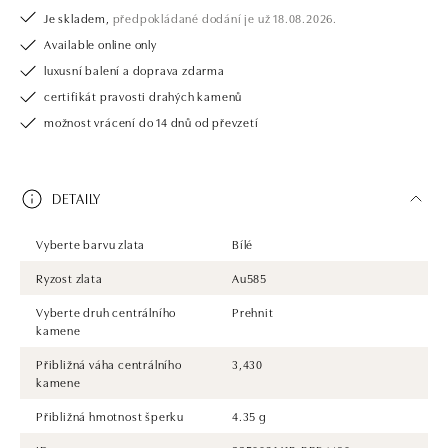
Je skladem,
předpokládané dodání je už 18.08.2026.
Available online only
luxusní balení a doprava zdarma
certifikát pravosti drahých kamenů
možnost vrácení do 14 dnů od převzetí
DETAILY
Vyberte barvu zlata
Bílé
Ryzost zlata
Au585
Vyberte druh centrálního
Prehnit
kamene
Přibližná váha centrálního
3,430
kamene
Přibližná hmotnost šperku
4.35 g