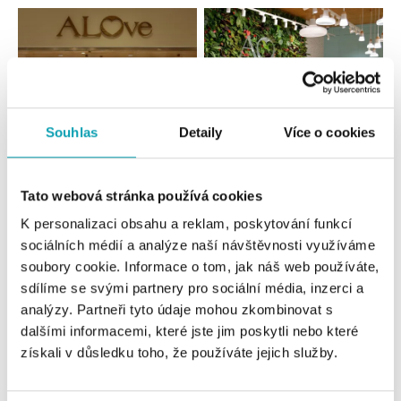
Souhlas
Detaily
Více o cookies
Tato webová stránka používá cookies
Všechny
Česko
Slovensko
K personalizaci obsahu a reklam, poskytování funkcí
sociálních médií a analýze naší návštěvnosti využíváme
ALOve OC Nový Smíchov, Praha 5
soubory cookie. Informace o tom, jak náš web používáte,
Plzeňská 8, 150 00 Praha 5 - Anděl
sdílíme se svými partnery pro sociální média, inzerci a
tel.: +420736509250
zítra otevřeno od 09:00
analýzy. Partneři tyto údaje mohou zkombinovat s
dalšími informacemi, které jste jim poskytli nebo které
získali v důsledku toho, že používáte jejich služby.
ALOve OC Olympia, Brno
U Dálnice 777, 664 42 Brno
tel.: +420604389337