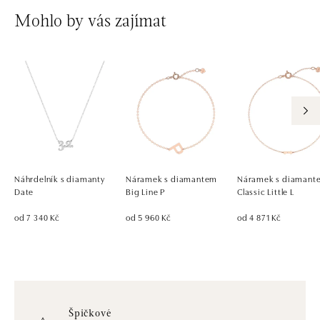
Mohlo by vás zajímat
Náhrdelník s diamanty
Náramek s diamantem
Náramek s diamant
Date
Big Line P
Classic Little L
od 7 340 Kč
od 5 960 Kč
od 4 871 Kč
Špičkové