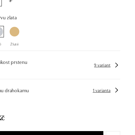
vu zlata
é
Žluté
ikost prstenu
9 variant
hu drahokamu
1 varianta
Kč