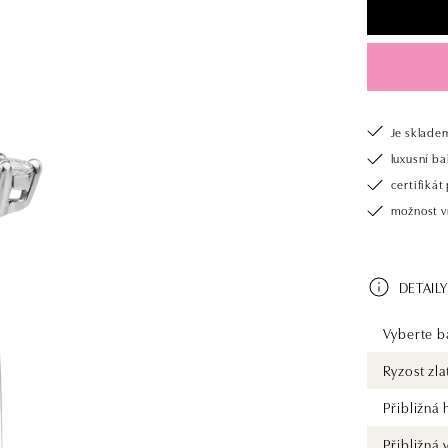
Je sklade
luxusní b
certifiká
možnost v
DETAILY
Vyberte ba
Ryzost zla
Přibližná
Přibližná