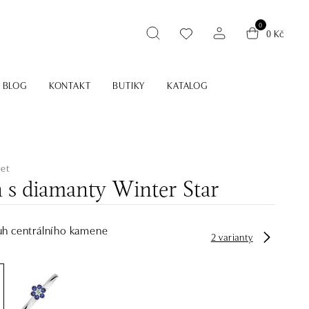
0
0 Kč
BLOG
KONTAKT
BUTIKY
KATALOG
let
n s diamanty Winter Star
uh centrálního kamene
2 varianty