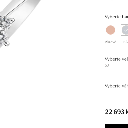
Vyberte bar
Růžové
Bíl
Vyberte vel
53
Vyberte vá
22 693 