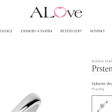
KOLEKCE
ZÁSNUBY A SVATBA
BESTSELLERY
NOVINKY
Kolekce Star
Prste
Vyberte dr
Prázdný