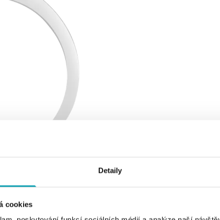
Detaily
á cookies
klam, poskytování funkcí sociálních médií a analýze naší návšt