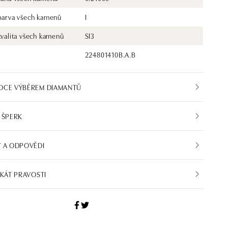
 barva všech kamenů
I
kvalita všech kamenů
SI3
224801410B.A.B
DCE VÝBĚREM DIAMANTŮ
 ŠPERK
 A ODPOVĚDI
IKÁT PRAVOSTI