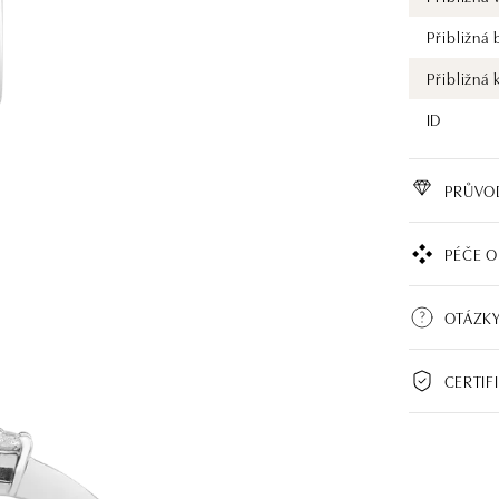
Přibližná
Přibližná 
ID
PRŮVO
PÉČE O
OTÁZKY
CERTIF