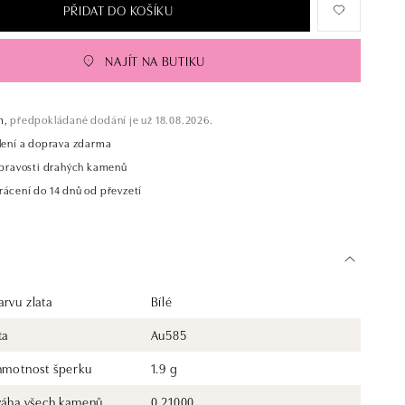
PŘIDAT DO KOŠÍKU
NAJÍT NA BUTIKU
m,
předpokládané dodání je už 18.08.2026.
alení a doprava zdarma
t pravosti drahých kamenů
rácení do 14 dnů od převzetí
rvu zlata
Bílé
ta
Au585
 hmotnost šperku
1.9 g
 váha všech kamenů
0.21000