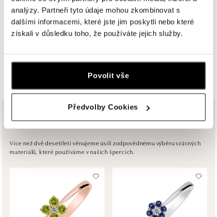
analýzy. Partneři tyto údaje mohou zkombinovat s
ALOve Westfield, Praha 4 - Chodov
dalšími informacemi, které jste jim poskytli nebo které
Roztylská 2321/19, 148 00 Praha 4 - Chodov
získali v důsledku toho, že používáte jejich služby.
tel.: +420730524389
dnes otevřeno do 21:00
ZOBRAZIT VŠECHNY BUTIKY
ALOve OC Aupark, Bratislava
Povolit vše
Einsteinova 3541/18, 851 01 Bratislava
tel.: +421917090556
dnes otevřeno do 21:00
Předvolby Cookies
Ze stejné kolekce
ALOve OC Eurovea, Bratislava
Pribinova 8, 811 09 Bratislava
Více než dvě desetiletí věnujeme úsilí zodpovědnému výběru vzácných
materiálů, které používáme v našich špercích.
tel.: +421917090467
dnes otevřeno do 21:00
HALADA OC Avion, Bratislava
Ivanská cesta 16, 821 04 Bratislava
tel.: +421 917 090 372