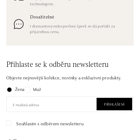
technologiím.
Dosažitelné
I diamantový nebo perlový šperk se dá pořídit za
přijatelnou cenu.
Přihlaste se k odběru newsletteru
Objevte nejnovější kolekce, novinky a exkluzivní produkty.
Žena
Muž
PŘIHLÁŠENÍ
Souhlasím s odběrem newsletteru