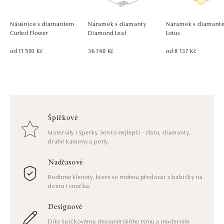
Náušnice s diamantem
Náramek s diamanty
Náramek s diamant
Curled Flower
Diamond Leaf
Lotus
od 11 593 Kč
36 740 Kč
od 8 137 Kč
Špičkové
Materiály i šperky. Jen to nejlepší - zlato, diamanty,
drahé kameny a perly.
Nadčasové
Rodinné klenoty, které se mohou předávat z babičky na
dceru i vnučku.
Designové
Díky špičkovému designérského týmu a moderním