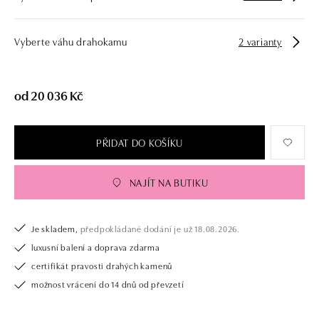
Vyberte váhu drahokamu
2 varianty
od 20 036 Kč
PŘIDAT DO KOŠÍKU
NAJÍT NA BUTIKU
Je skladem,
předpokládané dodání je už 18.08.2026.
luxusní balení a doprava zdarma
certifikát pravosti drahých kamenů
možnost vrácení do 14 dnů od převzetí