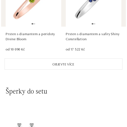
dnes otevřeno do 21:00
HALADA OC Eurovea, Bratislava
Pribinova 8, 811 09 Bratislava
tel.: +421 910 284 071
Prsten s diamantem a peridoty
Prsten s diamantem a safíry Shiny
dnes otevřeno do 21:00
Divine Bloom
Constellation
od 10 090 Kč
od 17 522 Kč
OBJEVTE VÍCE
Šperky do setu