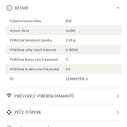
DETAILY
Vyberte barvu zlata
Bílé
Ryzost zlata
Au585
Přibližná hmotnost šperku
2.05 g
Přibližná váha všech kamenů
0.10500
Přibližná barva všech kamenů
G
Přibližná kvalita všech kamenů
SI1
ID
224800251B.A
PRŮVODCE VÝBĚREM DIAMANTŮ
PÉČE O ŠPERK