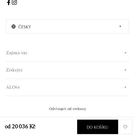
ČESKY
Zajímá vás
Získejte
ALOve
Odstoupit od smlouvy
© 2026 OLA online s.r.o.. Všechna práva vyhrazena.
Vytvořil
DO KOŠÍKU
od 20 036 Kč