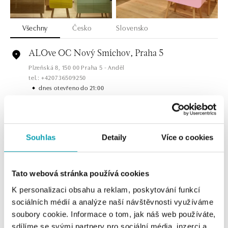
Všechny
Česko
Slovensko
ALOve OC Nový Smíchov, Praha 5
Plzeňská 8, 150 00 Praha 5 - Anděl
tel.: +420736509250
dnes otevřeno do 21:00
ALOve OC Olympia, Brno
U Dálnice 777, 664 42 Brno
Souhlas
Detaily
Více o cookies
tel.: +420604389337
dnes otevřeno do 21:00
Tato webová stránka používá cookies
ALOve Westfield Černý most, Praha 9
K personalizaci obsahu a reklam, poskytování funkcí
Chlumecká 765/6, 198 19 Praha 9
tel.: +420735703904
sociálních médií a analýze naší návštěvnosti využíváme
dnes otevřeno do 21:00
soubory cookie. Informace o tom, jak náš web používáte,
sdílíme se svými partnery pro sociální média, inzerci a