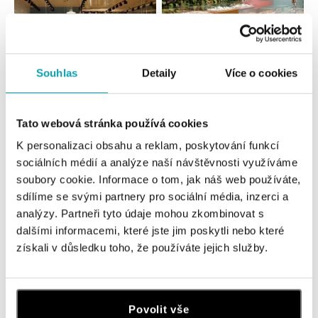
Souhlas
Detaily
Více o cookies
Všechny
Česko
Slovensko
Tato webová stránka používá cookies
ALOve OC Nový Smíchov, Praha 5
K personalizaci obsahu a reklam, poskytování funkcí
Plzeňská 8, 150 00 Praha 5 - Anděl
sociálních médií a analýze naší návštěvnosti využíváme
tel.: +420736509250
soubory cookie. Informace o tom, jak náš web používáte,
dnes otevřeno do 21:00
sdílíme se svými partnery pro sociální média, inzerci a
analýzy. Partneři tyto údaje mohou zkombinovat s
ALOve OC Olympia, Brno
dalšími informacemi, které jste jim poskytli nebo které
U Dálnice 777, 664 42 Brno
získali v důsledku toho, že používáte jejich služby.
tel.: +420604389337
dnes otevřeno do 21:00
ALOve Westfield Černý most, Praha 9
Povolit vše