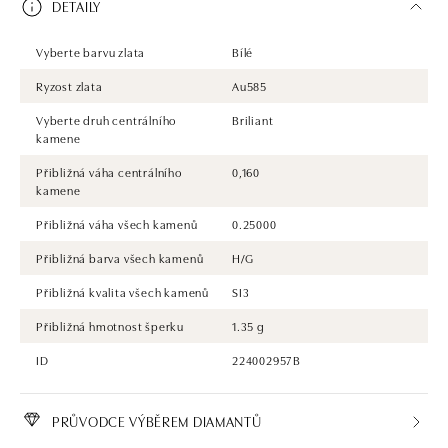
DETAILY
Vyberte barvu zlata
Bílé
Ryzost zlata
Au585
Vyberte druh centrálního
Briliant
kamene
Přibližná váha centrálního
0,160
kamene
Přibližná váha všech kamenů
0.25000
Přibližná barva všech kamenů
H/G
Přibližná kvalita všech kamenů
SI3
Přibližná hmotnost šperku
1.35 g
ID
224002957B
PRŮVODCE VÝBĚREM DIAMANTŮ