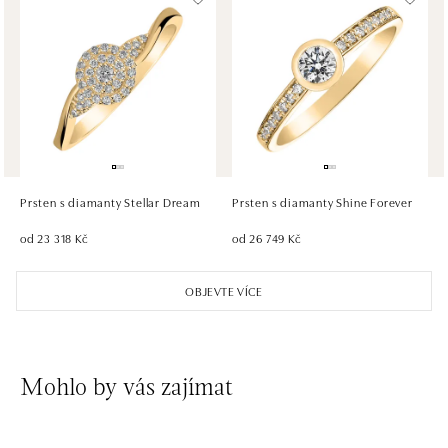
HALADA OC Avion, Bratislava
Ivanská cesta 16, 821 04 Bratislava
tel.: +421 917 090 372
dnes otevřeno do 21:00
HALADA OC Eurovea, Bratislava
Pribinova 8, 811 09 Bratislava
tel.: +421 910 284 071
Prsten s diamanty Stellar Dream
Prsten s diamanty Shine Forever
dnes otevřeno do 21:00
od 23 318 Kč
od 26 749 Kč
OBJEVTE VÍCE
Mohlo by vás zajímat