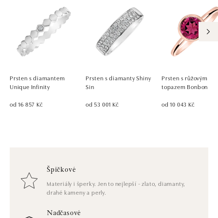
Prsten s diamantem
Prsten s diamanty Shiny
Prsten s růžovým
Unique Infinity
Sin
topazem Bonbon
od 16 857 Kč
od 53 001 Kč
od 10 043 Kč
Špičkové
Materiály i šperky. Jen to nejlepší - zlato, diamanty,
drahé kameny a perly.
Nadčasové