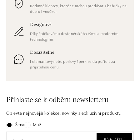
Rodinné klenoty, které se mohou předávat z babičky na
dceru i vnučku.
Designové
Díky špičkovému designérského týmu a moderním
technologiím.
Dosažitelné
I diamantový nebo perlový šperk se dá pořídit za
přijatelnou cenu.
Přihlaste se k odběru newsletteru
Objevte nejnovější kolekce, novinky a exkluzivní produkty.
Žena
Muž
PŘIHLÁŠENÍ