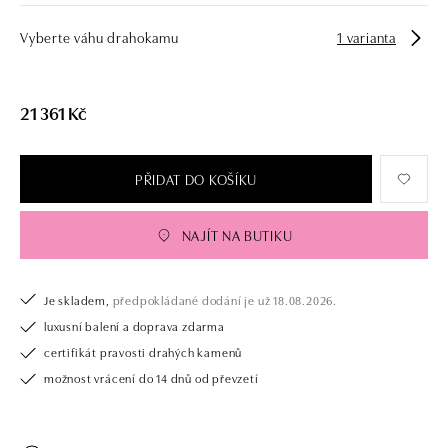
Vyberte váhu drahokamu
1 varianta
21 361 Kč
PŘIDAT DO KOŠÍKU
NAJÍT NA BUTIKU
Je skladem,
předpokládané dodání je už 18.08.2026.
luxusní balení a doprava zdarma
certifikát pravosti drahých kamenů
možnost vrácení do 14 dnů od převzetí