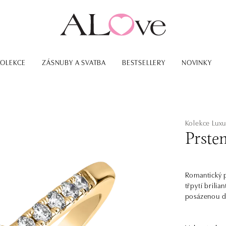
KOLEKCE
ZÁSNUBY A SVATBA
BESTSELLERY
NOVINKY
Kolekce Luxu
Prsten
Romantický p
třpytí brili
posázenou d