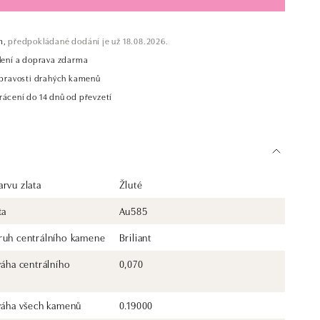
m,
předpokládané dodání je už 18.08.2026.
alení a doprava zdarma
t pravosti drahých kamenů
rácení do 14 dnů od převzetí
rvu zlata
Žluté
ta
Au585
ruh centrálního kamene
Briliant
váha centrálního
0,070
 váha všech kamenů
0.19000