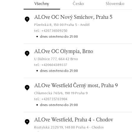
Všechny
Česko
Slovensko
ALOve OC Nový Smíchov, Praha 5
Plzeňská 8, 150 00 Praha 5 - Anděl
tel.: +420736509250
dnes otevřeno do 21:00
ALOve OC Olympia, Brno
U Dálnice 777, 664 42 Brno
tel.: +420604389337
dnes otevřeno do 21:00
ALOve Westfield Černý most, Praha 9
Chlumecká 765/6, 198 19 Praha 9
tel.: +420735703904
dnes otevřeno do 21:00
ALOve Westfield, Praha 4 - Chodov
Roztylská 2321/19, 148 00 Praha 4 - Chodov