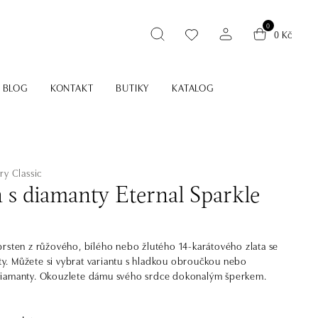
0
0 Kč
BLOG
KONTAKT
BUTIKY
KATALOG
ry Classic
 s diamanty Eternal Sparkle
rsten z růžového, bílého nebo žlutého 14-karátového zlata se
anty. Můžete si vybrat variantu s hladkou obroučkou nebo
iamanty. Okouzlete dámu svého srdce dokonalým šperkem.