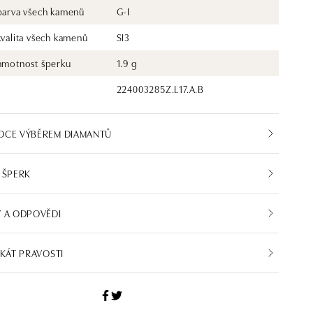
 barva všech kamenů
G-I
kvalita všech kamenů
SI3
 hmotnost šperku
1.9 g
224003285Z.L17.A.B
DCE VÝBĚREM DIAMANTŮ
 ŠPERK
 A ODPOVĚDI
IKÁT PRAVOSTI