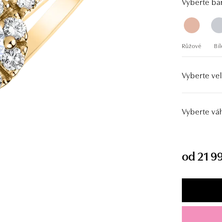
Vyberte bar
Růžové
Bíl
Vyberte vel
Vyberte vá
od 21 99