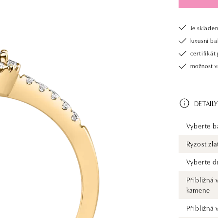
Je sklade
luxusní b
certifiká
možnost v
DETAILY
Vyberte ba
Ryzost zla
Vyberte d
Přibližná 
kamene
Přibližná