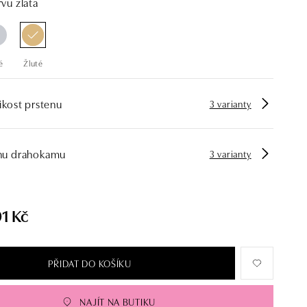
vu zlata
é
Žluté
ikost prstenu
3 varianty
hu drahokamu
3 varianty
1 Kč
PŘIDAT DO KOŠÍKU
NAJÍT NA BUTIKU