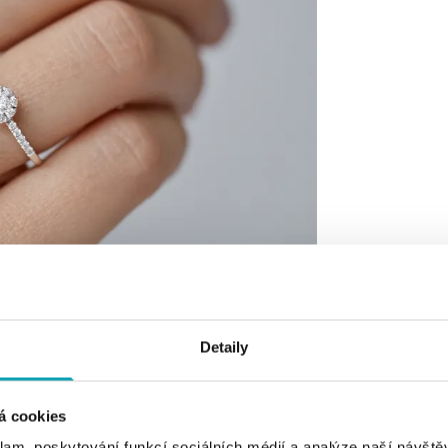
Detaily
á cookies
klam, poskytování funkcí sociálních médií a analýze naší návšt