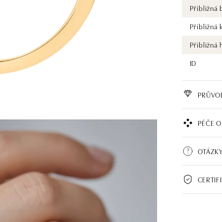
Přibližná
Přibližná 
Přibližná
ID
PRŮVO
PÉČE O
OTÁZKY
CERTIF