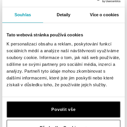
Všechny
Česko
Slovensko
Souhlas
Detaily
Více o cookies
ALOve OC Nový Smíchov, Praha 5
Plzeňská 8, 150 00 Praha 5 - Anděl
tel.: +420736509250
Tato webová stránka používá cookies
dnes otevřeno do 21:00
K personalizaci obsahu a reklam, poskytování funkcí
sociálních médií a analýze naší návštěvnosti využíváme
ALOve OC Olympia, Brno
soubory cookie. Informace o tom, jak náš web používáte,
U Dálnice 777, 664 42 Brno
sdílíme se svými partnery pro sociální média, inzerci a
tel.: +420604389337
analýzy. Partneři tyto údaje mohou zkombinovat s
dnes otevřeno do 21:00
dalšími informacemi, které jste jim poskytli nebo které
získali v důsledku toho, že používáte jejich služby.
ALOve Westfield Černý most, Praha 9
Chlumecká 765/6, 198 19 Praha 9
tel.: +420735703904
dnes otevřeno do 21:00
Povolit vše
ALOve Westfield, Praha 4 - Chodov