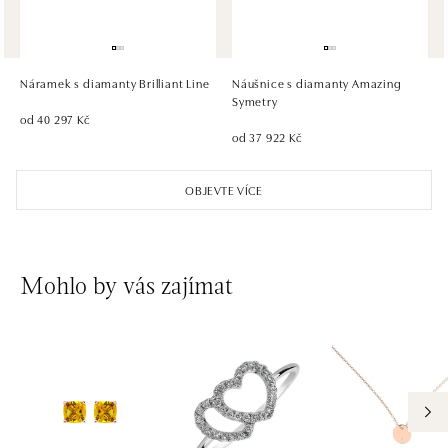
HALADA OC Eurovea, Bratislava
Pribinova 8, 811 09 Bratislava
tel.: +421 910 284 071
Náramek s diamanty Brilliant Line
Náušnice s diamanty Amazing
dnes otevřeno do 21:00
Symetry
od 40 297 Kč
od 37 922 Kč
OBJEVTE VÍCE
Mohlo by vás zajímat