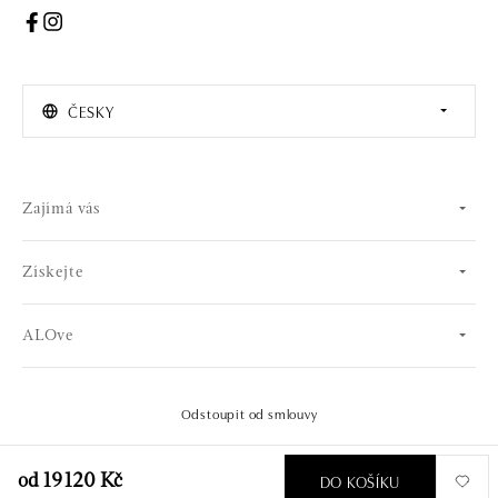
ČESKY
Zajímá vás
Získejte
ALOve
Odstoupit od smlouvy
© 2026 OLA online s.r.o.. Všechna práva vyhrazena.
Vytvořil
DO KOŠÍKU
od 19 120 Kč