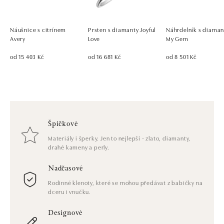
Náušnice s citrínem
Prsten s diamanty Joyful
Náhrdelník s diama
Avery
Love
My Gem
od 15 403 Kč
od 16 681 Kč
od 8 501 Kč
Špičkové
Materiály i šperky. Jen to nejlepší - zlato, diamanty,
drahé kameny a perly.
Nadčasové
Rodinné klenoty, které se mohou předávat z babičky na
dceru i vnučku.
Designové