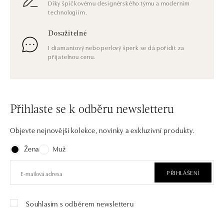
Díky špičkovému designérského týmu a moderním
technologiím.
Dosažitelné
I diamantový nebo perlový šperk se dá pořídit za
přijatelnou cenu.
Přihlaste se k odběru newsletteru
Objevte nejnovější kolekce, novinky a exkluzivní produkty.
Žena
Muž
PŘIHLÁŠENÍ
Souhlasím s odběrem newsletteru