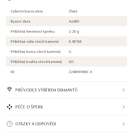
Vyberte barvu zlata
Žluté
Ryzost zlata
Au585
Přibližná hmotnost šperku
2.25 g
Přibližná váha všech kamenů
0.18700
Přibližná barva všech kamenů
G
Přibližná kvalita všech kamenů
SI1
ID
224800169Z.A
PRŮVODCE VÝBĚREM DIAMANTŮ
PÉČE O ŠPERK
OTÁZKY A ODPOVĚDI