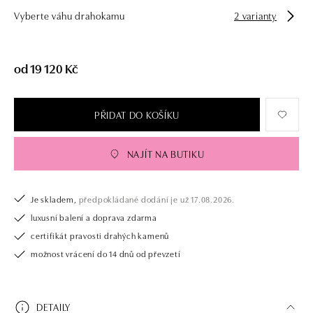
Vyberte váhu drahokamu
2 varianty
od 19 120 Kč
PŘIDAT DO KOŠÍKU
NAJÍT NA BUTIKU
Je skladem,
předpokládané dodání je už 17.08.2026.
luxusní balení a doprava zdarma
certifikát pravosti drahých kamenů
možnost vrácení do 14 dnů od převzetí
DETAILY