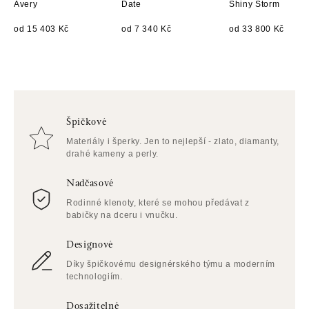
Avery
Date
Shiny Storm
od 15 403 Kč
od 7 340 Kč
od 33 800 Kč
Špičkové
Materiály i šperky. Jen to nejlepší - zlato, diamanty,
drahé kameny a perly.
Nadčasové
Rodinné klenoty, které se mohou předávat z
babičky na dceru i vnučku.
Designové
Díky špičkovému designérského týmu a moderním
technologiím.
Dosažitelné