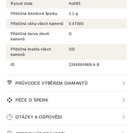
Ryzost zlata
Au585
Přibližná hmotnost šperku
2.1 g
Přibližná váha všech kamenů
0.47000
Přibližná barva všech
G
kamenů
Přibližná kvalita všech
SI3
kamenů
ID
224800496B.A.B
PRŮVODCE VÝBĚREM DIAMANTŮ
PÉČE O ŠPERK
OTÁZKY A ODPOVĚDI