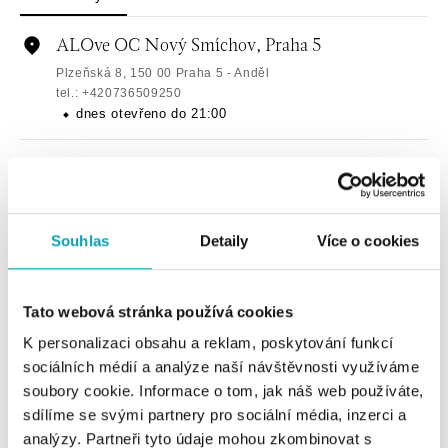
ALOve OC Nový Smíchov, Praha 5
Plzeňská 8, 150 00 Praha 5 - Anděl
tel.: +420736509250
dnes otevřeno do 21:00
ALOve OC Olympia, Brno
U Dálnice 777, 664 42 Brno
tel.: +420604389337
dnes otevřeno do 21:00
Souhlas
Detaily
Více o cookies
ALOve Westfield Černý most, Praha 9
Tato webová stránka používá cookies
Chlumecká 765/6, 198 19 Praha 9
tel.: +420735703904
K personalizaci obsahu a reklam, poskytování funkcí
dnes otevřeno do 21:00
sociálních médií a analýze naší návštěvnosti využíváme
soubory cookie. Informace o tom, jak náš web používáte,
ALOve Westfield, Praha 4 - Chodov
sdílíme se svými partnery pro sociální média, inzerci a
analýzy. Partneři tyto údaje mohou zkombinovat s
Roztylská 2321/19, 148 00 Praha 4 - Chodov