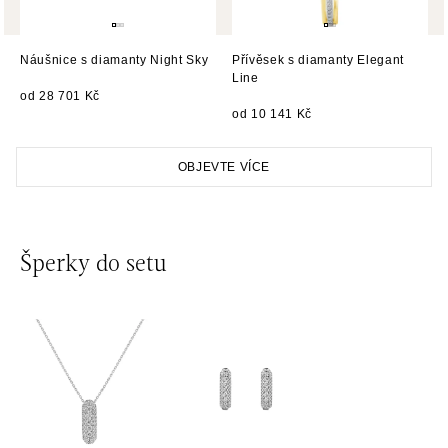
HALADA OC Eurovea, Bratislava
Pribinova 8, 811 09 Bratislava
tel.: +421 910 284 071
Náušnice s diamanty Night Sky
Přívěsek s diamanty Elegant
dnes otevřeno do 21:00
Line
od 28 701 Kč
od 10 141 Kč
OBJEVTE VÍCE
Šperky do setu