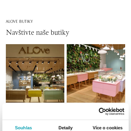
ALOVE BUTIKY
Navštivte naše butiky
Všechny
Česko
Slovensko
ALOve OC Nový Smíchov, Praha 5
Souhlas
Detaily
Více o cookies
Plzeňská 8, 150 00 Praha 5 - Anděl