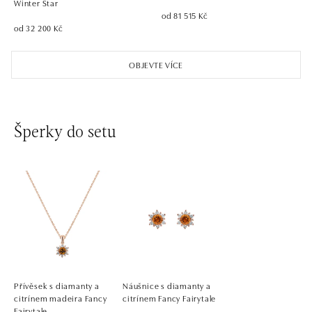
Winter Star
od 81 515 Kč
od 32 200 Kč
OBJEVTE VÍCE
Šperky do setu
Přívěsek s diamanty a
Náušnice s diamanty a
citrínem madeira Fancy
citrínem Fancy Fairytale
Fairytale