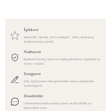
Špičkové
Materiály i šperky. Jen to nejlepší - zlato, diamanty,
drahé kameny a perly.
Nadčasové
Rodinné klenoty, které se mohou předávat z babičky na
dceru i vnučku.
Designové
Díky špičkovému designérského týmu a moderním
technologiím.
Dosažitelné
I diamantový nebo perlový šperk se dá pořídit za
přijatelnou cenu.