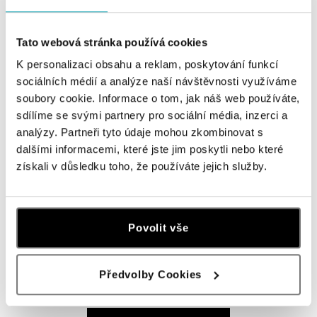
tel.: +420736509250
dnes otevřeno od 09:00
Tato webová stránka používá cookies
K personalizaci obsahu a reklam, poskytování funkcí
ALOve OC Olympia, Brno
sociálních médií a analýze naší návštěvnosti využíváme
U Dálnice 777, 664 42 Brno
soubory cookie. Informace o tom, jak náš web používáte,
tel.: +420604389337
dnes otevřeno od 09:00
sdílíme se svými partnery pro sociální média, inzerci a
analýzy. Partneři tyto údaje mohou zkombinovat s
dalšími informacemi, které jste jim poskytli nebo které
ALOve Westfield Černý most, Praha 9
získali v důsledku toho, že používáte jejich služby.
Chlumecká 765/6, 198 19 Praha 9
tel.: +420735703904
dnes otevřeno od 09:00
Povolit vše
ALOve Westfield, Praha 4 - Chodov
Roztylská 2321/19, 148 00 Praha 4 - Chodov
tel.: +420730524389
Předvolby Cookies
dnes otevřeno od 09:00