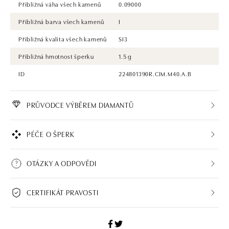
Přibližná váha všech kamenů
0.09000
Přibližná barva všech kamenů
I
Přibližná kvalita všech kamenů
SI3
Přibližná hmotnost šperku
1.5 g
ID
224801390R.CIM.M40.A.B
PRŮVODCE VÝBĚREM DIAMANTŮ
PÉČE O ŠPERK
OTÁZKY A ODPOVĚDI
CERTIFIKÁT PRAVOSTI