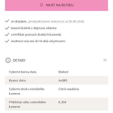
NAJÍT NA BUTIKU
Je skladem,
předpokládané dodání je už 18.08.2026.
luxusní balení a doprava zdarma
certifikát pravosti drahých kamenů
možnost vrácení do 14 dnů od převzetí
DETAILY
Vyberte barvu zlata
Růžové
Ryzost zlata
Au585
Vyberte druh centrálního
Citrín madeira
kamene
Přibližná váha centrálního
0,250
kamene