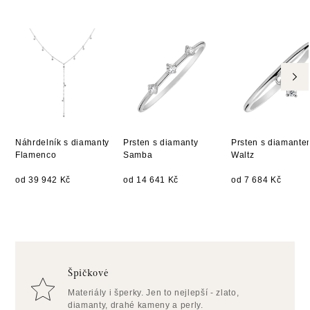
Náhrdelník s diamanty
Prsten s diamanty
Prsten s diamante
Flamenco
Samba
Waltz
od 39 942 Kč
od 14 641 Kč
od 7 684 Kč
Špičkové
Materiály i šperky. Jen to nejlepší - zlato,
diamanty, drahé kameny a perly.