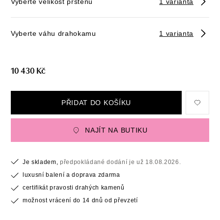
Vyberte velikost prstenu
1 varianta
Vyberte váhu drahokamu
1 varianta
10 430 Kč
PŘIDAT DO KOŠÍKU
NAJÍT NA BUTIKU
Je skladem,
předpokládané dodání je už 18.08.2026.
luxusní balení a doprava zdarma
certifikát pravosti drahých kamenů
možnost vrácení do 14 dnů od převzetí