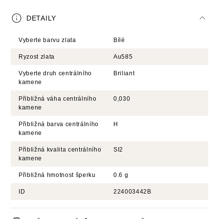
DETAILY
Vyberte barvu zlata
Bílé
Ryzost zlata
Au585
Vyberte druh centrálního
Briliant
kamene
Přibližná váha centrálního
0,030
kamene
Přibližná barva centrálního
H
kamene
Přibližná kvalita centrálního
SI2
kamene
Přibližná hmotnost šperku
0.6 g
ID
224003442B