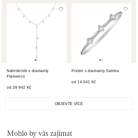
dnes otevřeno od 10:00
HALADA OC Avion, Bratislava
Ivanská cesta 16, 821 04 Bratislava
tel.: +421 917 090 372
dnes otevřeno od 10:00
HALADA OC Eurovea, Bratislava
Pribinova 8, 811 09 Bratislava
Náhrdelník s diamanty
tel.: +421 910 284 071
Prsten s diamanty Samba
Flamenco
dnes otevřeno od 10:00
od 14 641 Kč
od 39 942 Kč
OBJEVTE VÍCE
Mohlo by vás zajímat