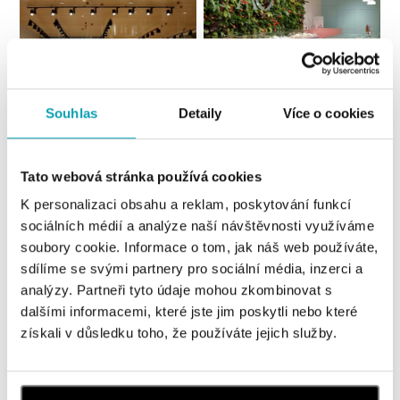
Souhlas
Detaily
Více o cookies
Všechny
Česko
Slovensko
Tato webová stránka používá cookies
ALOve OC Nový Smíchov, Praha 5
K personalizaci obsahu a reklam, poskytování funkcí
Plzeňská 8, 150 00 Praha 5 - Anděl
sociálních médií a analýze naší návštěvnosti využíváme
tel.: +420736509250
soubory cookie. Informace o tom, jak náš web používáte,
dnes otevřeno od 09:00
sdílíme se svými partnery pro sociální média, inzerci a
analýzy. Partneři tyto údaje mohou zkombinovat s
ALOve OC Olympia, Brno
dalšími informacemi, které jste jim poskytli nebo které
U Dálnice 777, 664 42 Brno
získali v důsledku toho, že používáte jejich služby.
tel.: +420604389337
dnes otevřeno od 10:00