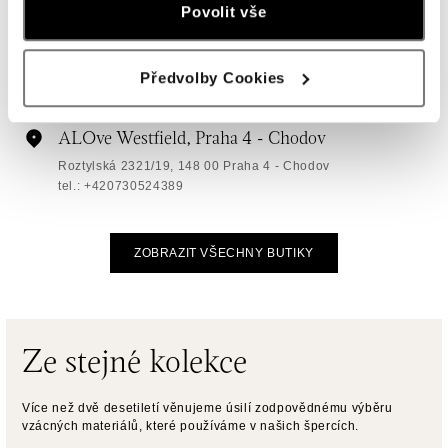
Povolit vše
ALOve Westfield Černý most, Praha 9
Chlumecká 765/6, 198 19 Praha 9
tel.: +420735703904
Předvolby Cookies
dnes otevřeno od 09:00
ALOve Westfield, Praha 4 - Chodov
Roztylská 2321/19, 148 00 Praha 4 - Chodov
tel.: +420730524389
dnes otevřeno od 09:00
ZOBRAZIT VŠECHNY BUTIKY
ALOve OC Aupark, Bratislava
Einsteinova 3541/18, 851 01 Bratislava
tel.: +421917090556
dnes otevřeno od 10:00
Ze stejné kolekce
ALOve OC Eurovea, Bratislava
Více než dvě desetiletí věnujeme úsilí zodpovědnému výběru
Pribinova 8, 811 09 Bratislava
vzácných materiálů, které používáme v našich špercích.
tel.: +421917090467