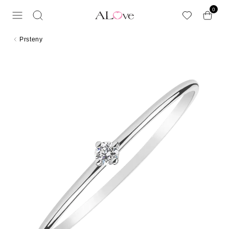
Přeskočit na hlavní obsah
0
Prsteny