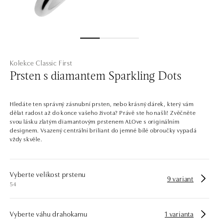
Kolekce Classic First
Prsten s diamantem Sparkling Dots
Hledáte ten správný zásnubní prsten, nebo krásný dárek, který vám
dělat radost až do konce vašeho života? Právě ste ho našli! Zvěčněte
svou lásku zlatým diamantovým prstenem ALOve s originálním
designem. Vsazený centrální briliant do jemné bílé obroučky vypadá
vždy skvěle.
Vyberte velikost prstenu
9 variant
54
Vyberte váhu drahokamu
1 varianta