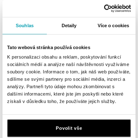
Všechny
Česko
Slovensko
Souhlas
Detaily
Více o cookies
ALOve OC Nový Smíchov, Praha 5
Plzeňská 8, 150 00 Praha 5 - Anděl
Tato webová stránka používá cookies
tel.: +420736509250
dnes otevřeno od 09:00
K personalizaci obsahu a reklam, poskytování funkcí
sociálních médií a analýze naší návštěvnosti využíváme
soubory cookie. Informace o tom, jak náš web používáte,
ALOve OC Olympia, Brno
sdílíme se svými partnery pro sociální média, inzerci a
U Dálnice 777, 664 42 Brno
tel.: +420604389337
analýzy. Partneři tyto údaje mohou zkombinovat s
dnes otevřeno od 10:00
dalšími informacemi, které jste jim poskytli nebo které
získali v důsledku toho, že používáte jejich služby.
ALOve Westfield Černý most, Praha 9
Chlumecká 765/6, 198 19 Praha 9
tel.: +420735703904
Povolit vše
dnes otevřeno od 09:00