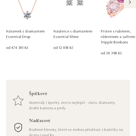
Náramek s diamantem
Náušnice s diamantem
Prsten s rubínem,
Essential Drop
Essential Shine
růženínem a safírem
Tripple Bonbons
od 474 381 Kč
od 12 018 Kč
od 30 398 Kč
Špičkové
Materiály i šperky. Jen to nejlepší - zlato, diamanty,
drahé kameny a perly.
Nadčasové
Rodinné klenoty, které se mohou předávat z babičky na
dceru i vnučku.