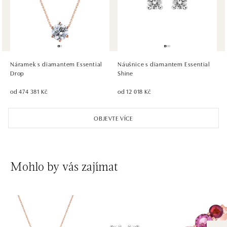
dnes otevřeno od 10:00
HALADA OC Eurovea, Bratislava
Pribinova 8, 811 09 Bratislava
tel.: +421 910 284 071
Náramek s diamantem Essential
Náušnice s diamantem Essential
dnes otevřeno od 10:00
Drop
Shine
od 474 381 Kč
od 12 018 Kč
OBJEVTE VÍCE
Mohlo by vás zajímat