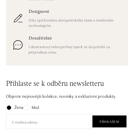
Designové
Díky špičkovému designérského týmu a moderním
technologiím.
Dosažitelné
I diamantový nebo perlový šperk se dá pořídit za
přijatelnou cenu.
Přihlaste se k odběru newsletteru
Objevte nejnovější kolekce, novinky a exkluzivní produkty.
Žena
Muž
PŘIHLÁŠENÍ