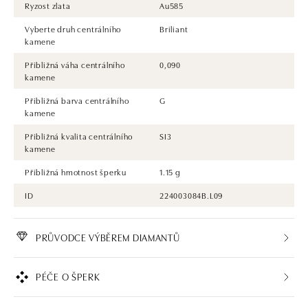
Ryzost zlata
Au585
Vyberte druh centrálního
Briliant
kamene
Přibližná váha centrálního
0,090
kamene
Přibližná barva centrálního
G
kamene
Přibližná kvalita centrálního
SI3
kamene
Přibližná hmotnost šperku
1.15 g
ID
224003084B.L09
PRŮVODCE VÝBĚREM DIAMANTŮ
PÉČE O ŠPERK