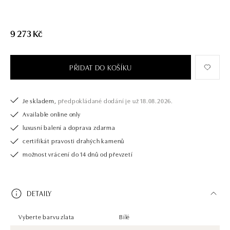
9 273 Kč
PŘIDAT DO KOŠÍKU
Je skladem,
předpokládané dodání je už 18.08.2026.
Available online only
luxusní balení a doprava zdarma
certifikát pravosti drahých kamenů
možnost vrácení do 14 dnů od převzetí
DETAILY
Vyberte barvu zlata
Bílé