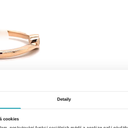
Detaily
á cookies
klam, poskytování funkcí sociálních médií a analýze naší návšt