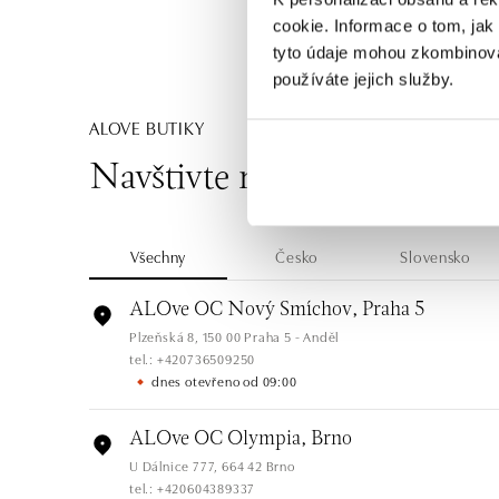
cookie. Informace o tom, jak
tyto údaje mohou zkombinovat
používáte jejich služby.
ALOVE BUTIKY
Navštivte naše butiky
Všechny
Česko
Slovensko
ALOve OC Nový Smíchov, Praha 5
Plzeňská 8, 150 00 Praha 5 - Anděl
tel.: +420736509250
dnes otevřeno od 09:00
ALOve OC Olympia, Brno
U Dálnice 777, 664 42 Brno
tel.: +420604389337