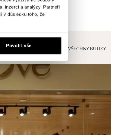
, inzerci a analýzy. Partneři
li v důsledku toho, že
Povolit vše
ZOBRAZIT VŠECHNY BUTIKY