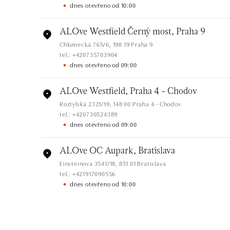
dnes otevřeno od 10:00
ALOve Westfield Černý most, Praha 9
Chlumecká 765/6, 198 19 Praha 9
tel.: +420735703904
dnes otevřeno od 09:00
ALOve Westfield, Praha 4 - Chodov
Roztylská 2321/19, 148 00 Praha 4 - Chodov
tel.: +420730524389
dnes otevřeno od 09:00
ALOve OC Aupark, Bratislava
Einsteinova 3541/18, 851 01 Bratislava
tel.: +421917090556
dnes otevřeno od 10:00
ALOve OC Eurovea, Bratislava
Pribinova 8, 811 09 Bratislava