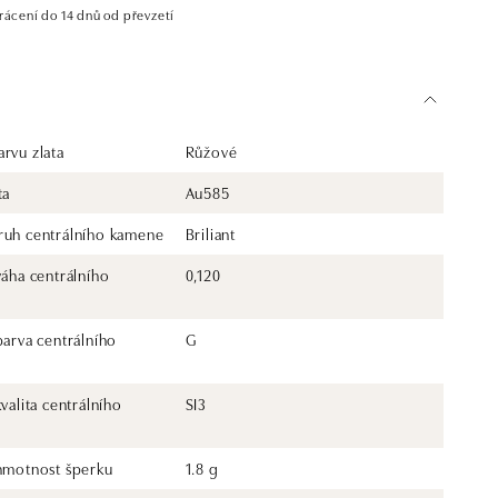
rácení do 14 dnů od převzetí
rvu zlata
Růžové
ta
Au585
ruh centrálního kamene
Briliant
váha centrálního
0,120
barva centrálního
G
kvalita centrálního
SI3
 hmotnost šperku
1.8 g