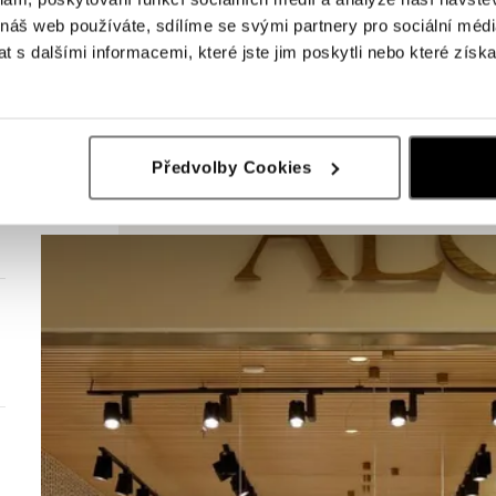
 náš web používáte, sdílíme se svými partnery pro sociální média
 s dalšími informacemi, které jste jim poskytli nebo které získa
Předvolby Cookies