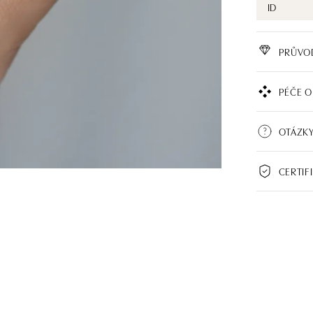
ID
PRŮVO
PÉČE O
OTÁZKY
CERTIF