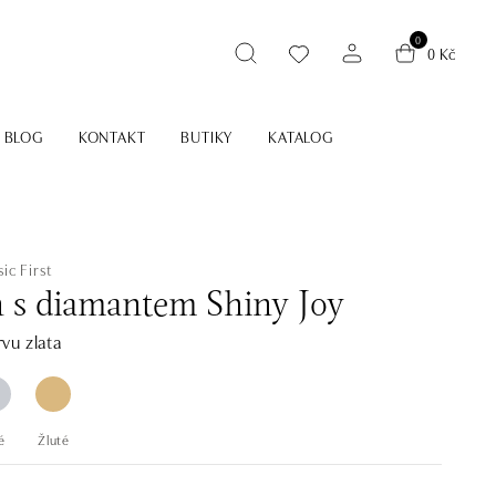
0
0 Kč
BLOG
KONTAKT
BUTIKY
KATALOG
ic First
n s diamantem Shiny Joy
vu zlata
é
Žluté