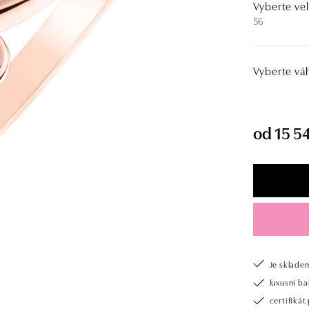
Vyberte vel
56
Vyberte vá
od 15 54
Je sklade
luxusní b
certifiká