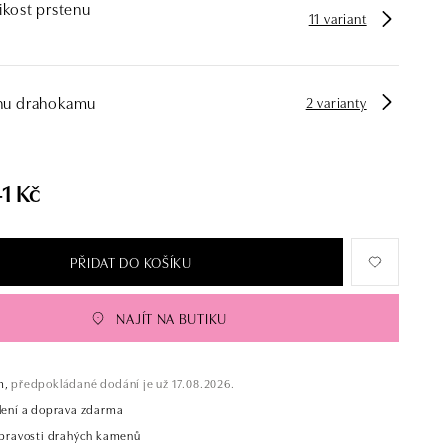
ikost prstenu
11 variant
hu drahokamu
2 varianty
1 Kč
PŘIDAT DO KOŠÍKU
NAJÍT NA BUTIKU
m,
předpokládané dodání je už 17.08.2026.
alení a doprava zdarma
t pravosti drahých kamenů