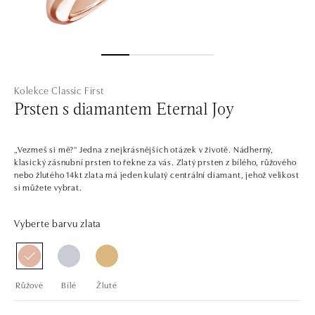
Kolekce Classic First
Prsten s diamantem Eternal Joy
„Vezmeš si mě?" Jedna z nejkrásnějších otázek v životě. Nádherný,
klasický zásnubní prsten to řekne za vás. Zlatý prsten z bílého, růžového
nebo žlutého 14kt zlata má jeden kulatý centrální diamant, jehož velikost
si můžete vybrat.
Vyberte barvu zlata
Růžové
Bílé
Žluté