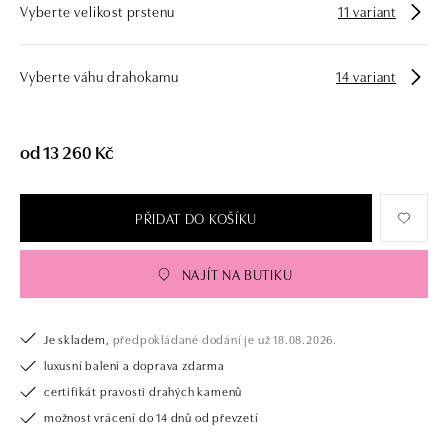
Vyberte velikost prstenu
11 variant
Vyberte váhu drahokamu
14 variant
od 13 260 Kč
PŘIDAT DO KOŠÍKU
NAJÍT NA BUTIKU
Je skladem,
předpokládané dodání je už 18.08.2026.
luxusní balení a doprava zdarma
certifikát pravosti drahých kamenů
možnost vrácení do 14 dnů od převzetí