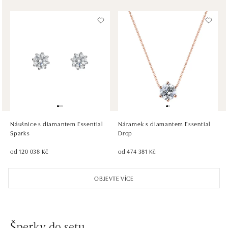
dnes otevřeno do 21:00
HALADA OC Avion, Bratislava
Ivanská cesta 16, 821 04 Bratislava
tel.: +421 917 090 372
dnes otevřeno do 21:00
HALADA OC Eurovea, Bratislava
Pribinova 8, 811 09 Bratislava
tel.: +421 910 284 071
Náušnice s diamantem Essential
Náramek s diamantem Essential
dnes otevřeno do 21:00
Sparks
Drop
od 120 038 Kč
od 474 381 Kč
OBJEVTE VÍCE
Šperky do setu