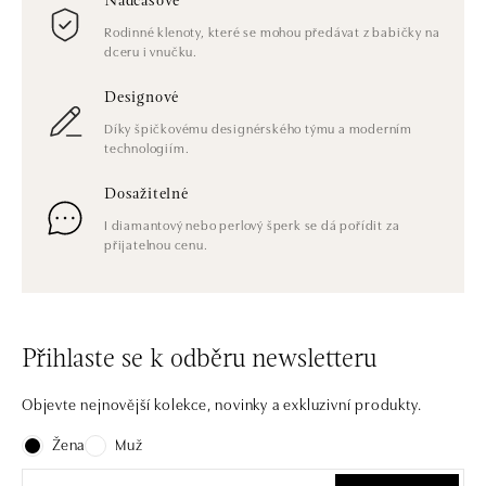
Nadčasové
Rodinné klenoty, které se mohou předávat z babičky na
dceru i vnučku.
Designové
Díky špičkovému designérského týmu a moderním
technologiím.
Dosažitelné
I diamantový nebo perlový šperk se dá pořídit za
přijatelnou cenu.
Přihlaste se k odběru newsletteru
Objevte nejnovější kolekce, novinky a exkluzivní produkty.
Žena
Muž