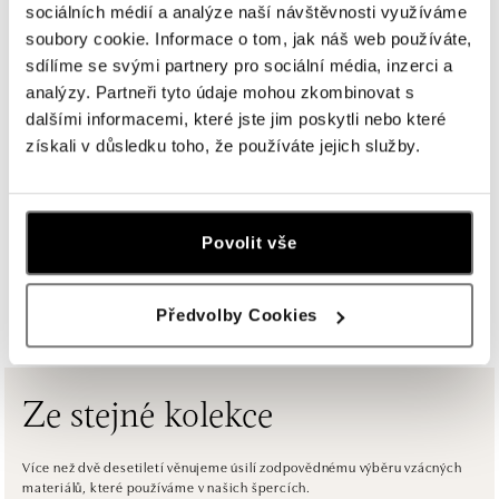
sociálních médií a analýze naší návštěvnosti využíváme
ALOve Westfield Černý most, Praha 9
soubory cookie. Informace o tom, jak náš web používáte,
Chlumecká 765/6, 198 19 Praha 9
sdílíme se svými partnery pro sociální média, inzerci a
tel.: +420735703904
analýzy. Partneři tyto údaje mohou zkombinovat s
dnes otevřeno do 21:00
dalšími informacemi, které jste jim poskytli nebo které
získali v důsledku toho, že používáte jejich služby.
ALOve Westfield, Praha 4 - Chodov
Roztylská 2321/19, 148 00 Praha 4 - Chodov
tel.: +420730524389
dnes otevřeno do 21:00
Povolit vše
ZOBRAZIT VŠECHNY BUTIKY
ALOve OC Aupark, Bratislava
Předvolby Cookies
Einsteinova 3541/18, 851 01 Bratislava
tel.: +421917090556
dnes otevřeno do 21:00
Ze stejné kolekce
ALOve OC Eurovea, Bratislava
Pribinova 8, 811 09 Bratislava
Více než dvě desetiletí věnujeme úsilí zodpovědnému výběru vzácných
materiálů, které používáme v našich špercích.
tel.: +421917090467