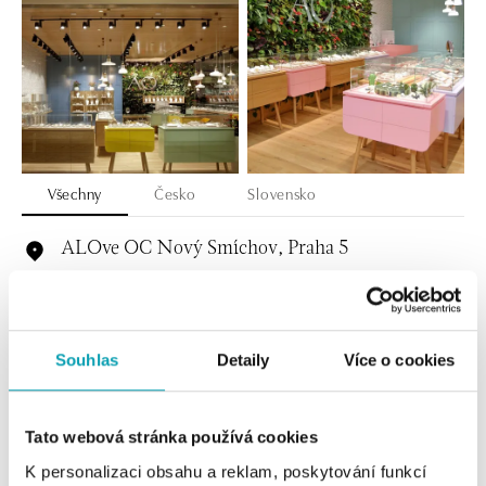
Všechny
Česko
Slovensko
ALOve OC Nový Smíchov, Praha 5
Plzeňská 8, 150 00 Praha 5 - Anděl
tel.: +420736509250
dnes otevřeno do 21:00
Souhlas
Detaily
Více o cookies
ALOve OC Olympia, Brno
U Dálnice 777, 664 42 Brno
tel.: +420604389337
Tato webová stránka používá cookies
dnes otevřeno do 21:00
K personalizaci obsahu a reklam, poskytování funkcí