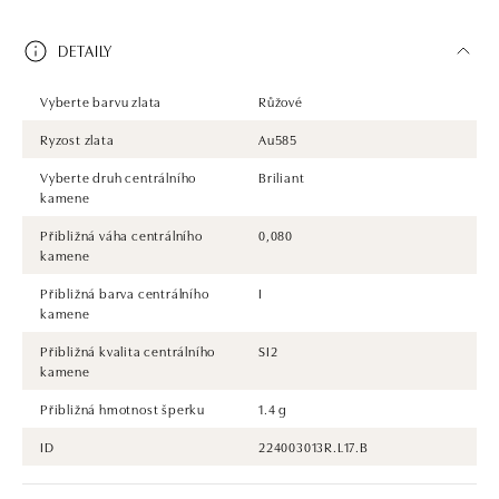
DETAILY
Vyberte barvu zlata
Růžové
Ryzost zlata
Au585
Vyberte druh centrálního
Briliant
kamene
Přibližná váha centrálního
0,080
kamene
Přibližná barva centrálního
I
kamene
Přibližná kvalita centrálního
SI2
kamene
Přibližná hmotnost šperku
1.4 g
ID
224003013R.L17.B