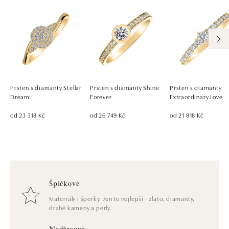
Prsten s diamanty Stellar
Prsten s diamanty Shine
Prsten s diamanty
Dream
Forever
Extraordinary Love
od 23 318 Kč
od 26 749 Kč
od 21 818 Kč
Špičkové
Materiály i šperky. Jen to nejlepší - zlato, diamanty,
drahé kameny a perly.