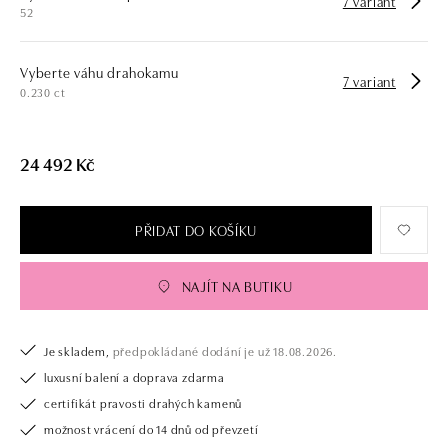
7 variant
52
Vyberte váhu drahokamu
7 variant
0.230 ct
24 492 Kč
PŘIDAT DO KOŠÍKU
NAJÍT NA BUTIKU
Je skladem,
předpokládané dodání je už 18.08.2026.
luxusní balení a doprava zdarma
certifikát pravosti drahých kamenů
možnost vrácení do 14 dnů od převzetí