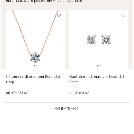
materiálů, které používáme v našich špercích.
tel.: +421917090467
dnes otevřeno od 10:00
HALADA OC Avion, Bratislava
Ivanská cesta 16, 821 04 Bratislava
tel.: +421 917 090 372
dnes otevřeno od 10:00
HALADA OC Eurovea, Bratislava
Pribinova 8, 811 09 Bratislava
tel.: +421 910 284 071
Náramek s diamantem Essential
Náušnice s diamantem Essential
dnes otevřeno od 10:00
Drop
Shine
od 474 381 Kč
od 12 018 Kč
OBJEVTE VÍCE