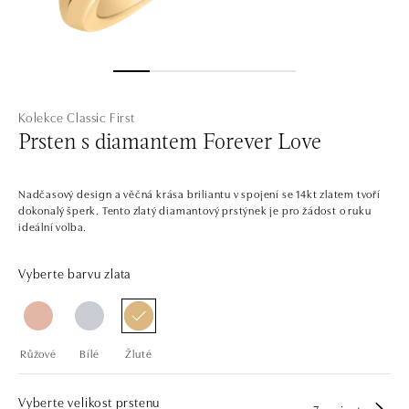
Kolekce Classic First
Prsten s diamantem Forever Love
Nadčasový design a věčná krása briliantu v spojení se 14kt zlatem tvoří
dokonalý šperk. Tento zlatý diamantový prstýnek je pro žádost o ruku
ideální volba.
Vyberte barvu zlata
Růžové
Bílé
Žluté
Vyberte velikost prstenu