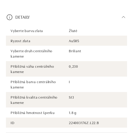
DETAILY
Vyberte barvu zlata
Žluté
Ryzost zlata
Au585
Vyberte druh centrálního
Briliant
kamene
Přibližná váha centrálního
0,230
kamene
Přibližná barva centrálního
I
kamene
Přibližná kvalita centrálního
SI3
kamene
Přibližná hmotnost šperku
1.8 g
ID
224003176Z.L22.B