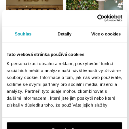
Souhlas
Detaily
Více o cookies
Všechny
Česko
Slovensko
Tato webová stránka používá cookies
K personalizaci obsahu a reklam, poskytování funkcí
ALOve OC Nový Smíchov, Praha 5
sociálních médií a analýze naší návštěvnosti využíváme
Plzeňská 8, 150 00 Praha 5 - Anděl
soubory cookie. Informace o tom, jak náš web používáte,
tel.: +420736509250
sdílíme se svými partnery pro sociální média, inzerci a
dnes otevřeno do 21:00
analýzy. Partneři tyto údaje mohou zkombinovat s
dalšími informacemi, které jste jim poskytli nebo které
ALOve OC Olympia, Brno
získali v důsledku toho, že používáte jejich služby.
U Dálnice 777, 664 42 Brno
tel.: +420604389337
dnes otevřeno od 10:00