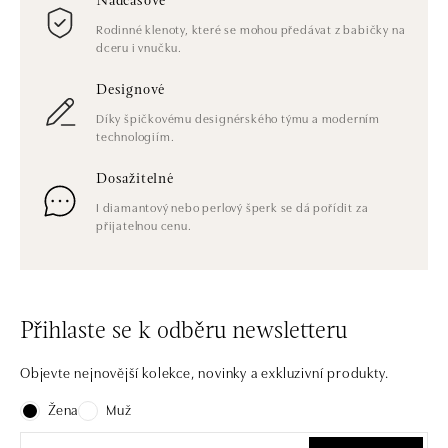
Nadčasové
Rodinné klenoty, které se mohou předávat z babičky na
dceru i vnučku.
Designové
Díky špičkovému designérského týmu a moderním
technologiím.
Dosažitelné
I diamantový nebo perlový šperk se dá pořídit za
přijatelnou cenu.
Přihlaste se k odběru newsletteru
Objevte nejnovější kolekce, novinky a exkluzivní produkty.
Žena
Muž