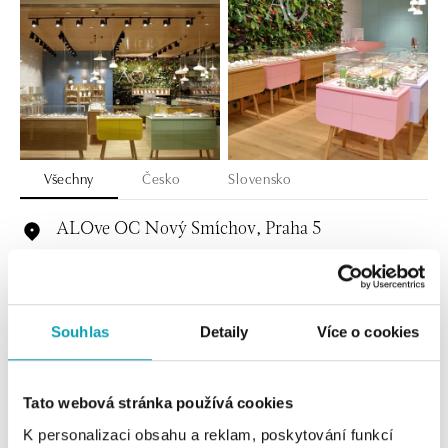
Všechny
Česko
Slovensko
ALOve OC Nový Smíchov, Praha 5
Plzeňská 8, 150 00 Praha 5 - Anděl
tel.: +420736509250
dnes otevřeno do 21:00
Souhlas
Detaily
Více o cookies
ALOve OC Olympia, Brno
U Dálnice 777, 664 42 Brno
tel.: +420604389337
Tato webová stránka používá cookies
dnes otevřeno do 21:00
K personalizaci obsahu a reklam, poskytování funkcí