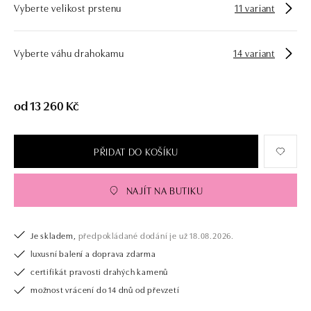
Vyberte velikost prstenu
11 variant
Vyberte váhu drahokamu
14 variant
od 13 260 Kč
PŘIDAT DO KOŠÍKU
NAJÍT NA BUTIKU
Je skladem,
předpokládané dodání je už 18.08.2026.
luxusní balení a doprava zdarma
certifikát pravosti drahých kamenů
možnost vrácení do 14 dnů od převzetí