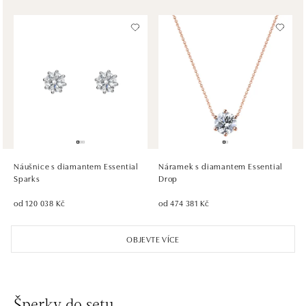
dnes otevřeno do 21:00
HALADA OC Avion, Bratislava
Ivanská cesta 16, 821 04 Bratislava
tel.: +421 917 090 372
dnes otevřeno do 21:00
HALADA OC Eurovea, Bratislava
Pribinova 8, 811 09 Bratislava
tel.: +421 910 284 071
Náušnice s diamantem Essential
Náramek s diamantem Essential
dnes otevřeno do 21:00
Sparks
Drop
od 120 038 Kč
od 474 381 Kč
OBJEVTE VÍCE
Šperky do setu