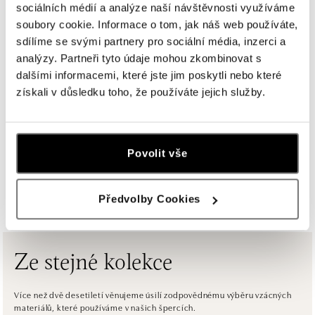
sociálních médií a analýze naší návštěvnosti využíváme
ALOve Westfield Černý most, Praha 9
soubory cookie. Informace o tom, jak náš web používáte,
Chlumecká 765/6, 198 19 Praha 9
sdílíme se svými partnery pro sociální média, inzerci a
tel.: +420735703904
analýzy. Partneři tyto údaje mohou zkombinovat s
dnes otevřeno do 21:00
dalšími informacemi, které jste jim poskytli nebo které
získali v důsledku toho, že používáte jejich služby.
ALOve Westfield, Praha 4 - Chodov
Roztylská 2321/19, 148 00 Praha 4 - Chodov
tel.: +420730524389
dnes otevřeno do 21:00
Povolit vše
ZOBRAZIT VŠECHNY BUTIKY
ALOve OC Aupark, Bratislava
Předvolby Cookies
Einsteinova 3541/18, 851 01 Bratislava
tel.: +421917090556
dnes otevřeno do 21:00
Ze stejné kolekce
ALOve OC Eurovea, Bratislava
Pribinova 8, 811 09 Bratislava
Více než dvě desetiletí věnujeme úsilí zodpovědnému výběru vzácných
materiálů, které používáme v našich špercích.
tel.: +421917090467