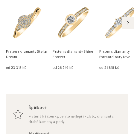
Prsten s diamanty Stellar
Prsten s diamanty Shine
Prsten s diamanty
Dream
Forever
Extraordinary Love
od 23 318 Kč
od 26 749 Kč
od 21 818 Kč
Špičkové
Materiály i šperky. Jen to nejlepší - zlato, diamanty,
drahé kameny a perly.