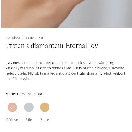
Kolekce Classic First
Prsten s diamantem Eternal Joy
„Vezmeš si mě?" Jedna z nejkrásnějších otázek v životě. Nádherný,
klasický zásnubní prsten to řekne za vás. Zlatý prsten z bílého, růžového
nebo žlutého 14kt zlata má jeden kulatý centrální diamant, jehož velikost
si můžete vybrat.
Vyberte barvu zlata
Růžové
Bílé
Žluté