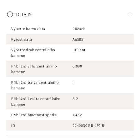
DETAILY
Vyberte barvu zlata
Růžové
Ryzost zlata
Au585
Vyberte druh centrálního
Briliant
kamene
Přibližná váha centrálního
0,080
kamene
Přibližná barva centrálního
I
kamene
Přibližná kvalita centrálního
SI2
kamene
Přibližná hmotnost šperku
1.47 g
ID
224003013R.L30.B