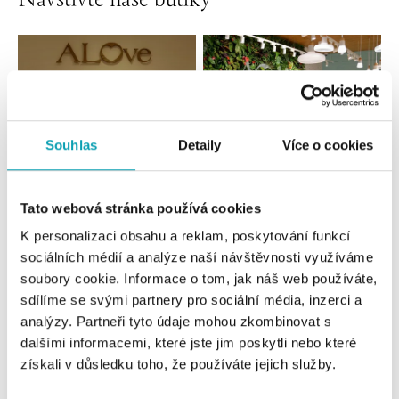
Navštivte naše butiky
Souhlas
Detaily
Více o cookies
Tato webová stránka používá cookies
Všechny
Česko
Slovensko
K personalizaci obsahu a reklam, poskytování funkcí
sociálních médií a analýze naší návštěvnosti využíváme
ALOve OC Nový Smíchov, Praha 5
soubory cookie. Informace o tom, jak náš web používáte,
Plzeňská 8, 150 00 Praha 5 - Anděl
sdílíme se svými partnery pro sociální média, inzerci a
tel.: +420736509250
analýzy. Partneři tyto údaje mohou zkombinovat s
dnes otevřeno do 21:00
dalšími informacemi, které jste jim poskytli nebo které
získali v důsledku toho, že používáte jejich služby.
ALOve OC Olympia, Brno