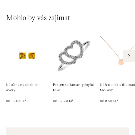
Mohlo by vás zajímat
Náušnice s citrínem
Prsten s diamanty Joyful
Náhrdelník s diama
Avery
Love
My Gem
od 15 403 Kč
od 16 681 Kč
od 8 501 Kč