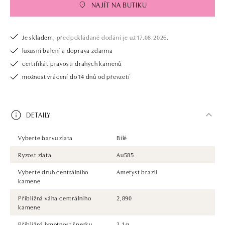
NAJÍT NA BUTIKU
Je skladem,
předpokládané dodání je už 17.08.2026.
luxusní balení a doprava zdarma
certifikát pravosti drahých kamenů
možnost vrácení do 14 dnů od převzetí
DETAILY
Vyberte barvu zlata
Bílé
Ryzost zlata
Au585
Vyberte druh centrálního
Ametyst brazil
kamene
Přibližná váha centrálního
2,890
kamene
Přibližná hmotnost šperku
3.1 g