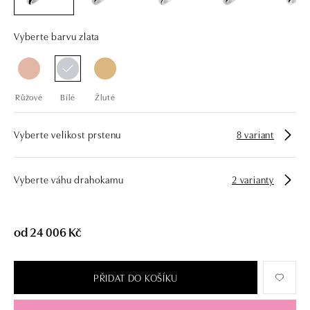
Vyberte barvu zlata
Růžové
Bílé
Žluté
Vyberte velikost prstenu
8 variant
Vyberte váhu drahokamu
2 varianty
od 24 006 Kč
PŘIDAT DO KOŠÍKU