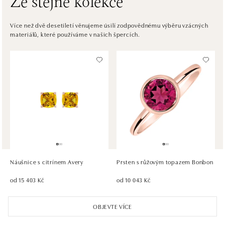
Ze stejné kolekce
ALOve OC Eurovea, Bratislava
Pribinova 8, 811 09 Bratislava
Více než dvě desetiletí věnujeme úsilí zodpovědnému výběru vzácných
materiálů, které používáme v našich špercích.
tel.: +421917090467
dnes otevřeno do 21:00
HALADA OC Avion, Bratislava
Ivanská cesta 16, 821 04 Bratislava
tel.: +421 917 090 372
dnes otevřeno do 21:00
HALADA OC Eurovea, Bratislava
Pribinova 8, 811 09 Bratislava
tel.: +421 910 284 071
Náušnice s citrínem Avery
Prsten s růžovým topazem Bonbon
dnes otevřeno do 21:00
od 15 403 Kč
od 10 043 Kč
OBJEVTE VÍCE