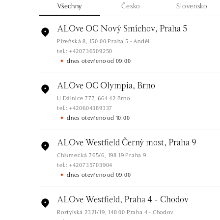
Všechny
Česko
Slovensko
ALOve OC Nový Smíchov, Praha 5
Plzeňská 8, 150 00 Praha 5 - Anděl
tel.: +420736509250
dnes otevřeno od 09:00
ALOve OC Olympia, Brno
U Dálnice 777, 664 42 Brno
tel.: +420604389337
dnes otevřeno od 10:00
ALOve Westfield Černý most, Praha 9
Chlumecká 765/6, 198 19 Praha 9
tel.: +420735703904
dnes otevřeno od 09:00
ALOve Westfield, Praha 4 - Chodov
Roztylská 2321/19, 148 00 Praha 4 - Chodov