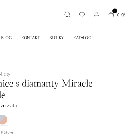
0
0 Kč
BLOG
KONTAKT
BUTIKY
KATALOG
licity
ice s diamanty Miracle
le
vu zlata
 / Růžové