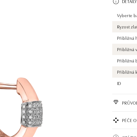
DETAILY
Vyberte ba
Ryzost zla
Přibližná
Přibližná
Přibližná
Přibližná 
ID
PRŮVO
PÉČE O