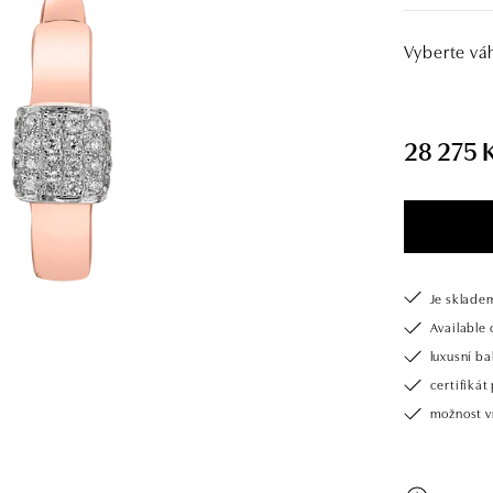
Vyberte vá
28 275 
Je sklade
Available 
luxusní b
certifiká
možnost v