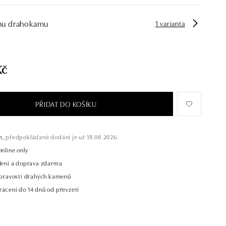
hu drahokamu
1 varianta
Kč
PŘIDAT DO KOŠÍKU
m,
předpokládané dodání je už 18.08.2026.
online only
alení a doprava zdarma
t pravosti drahých kamenů
rácení do 14 dnů od převzetí