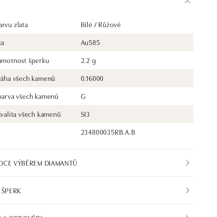
rvu zlata
Bílé / Růžové
ta
Au585
 hmotnost šperku
2.2 g
 váha všech kamenů
0.16000
 barva všech kamenů
G
kvalita všech kamenů
SI3
234800035RB.A.B
DCE VÝBĚREM DIAMANTŮ
 ŠPERK