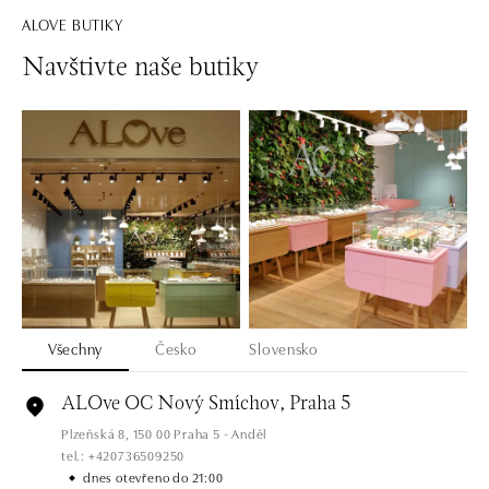
ALOVE BUTIKY
Navštivte naše butiky
Všechny
Česko
Slovensko
ALOve OC Nový Smíchov, Praha 5
Plzeňská 8, 150 00 Praha 5 - Anděl
tel.: +420736509250
dnes otevřeno do 21:00