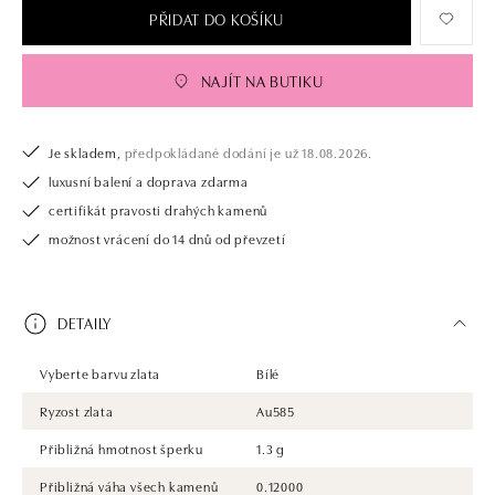
PŘIDAT DO KOŠÍKU
NAJÍT NA BUTIKU
Je skladem,
předpokládané dodání je už 18.08.2026.
luxusní balení a doprava zdarma
certifikát pravosti drahých kamenů
možnost vrácení do 14 dnů od převzetí
DETAILY
Vyberte barvu zlata
Bílé
Ryzost zlata
Au585
Přibližná hmotnost šperku
1.3 g
Přibližná váha všech kamenů
0.12000