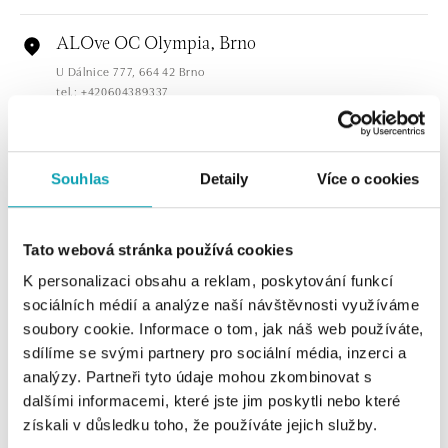
ALOve OC Olympia, Brno
U Dálnice 777, 664 42 Brno
tel.: +420604389337
dnes otevřeno do 21:00
ALOve Westfield Černý most, Praha 9
Souhlas
Detaily
Více o cookies
Chlumecká 765/6, 198 19 Praha 9
tel.: +420735703904
dnes otevřeno do 21:00
Tato webová stránka používá cookies
K personalizaci obsahu a reklam, poskytování funkcí
ALOve Westfield, Praha 4 - Chodov
sociálních médií a analýze naší návštěvnosti využíváme
Roztylská 2321/19, 148 00 Praha 4 - Chodov
soubory cookie. Informace o tom, jak náš web používáte,
tel.: +420730524389
sdílíme se svými partnery pro sociální média, inzerci a
dnes otevřeno do 21:00
analýzy. Partneři tyto údaje mohou zkombinovat s
dalšími informacemi, které jste jim poskytli nebo které
ZOBRAZIT VŠECHNY BUTIKY
ALOve OC Aupark, Bratislava
získali v důsledku toho, že používáte jejich služby.
Einsteinova 3541/18, 851 01 Bratislava