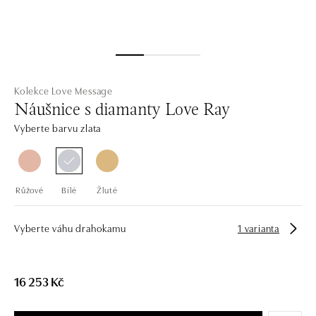
Kolekce Love Message
Náušnice s diamanty Love Ray
Vyberte barvu zlata
Růžové
Bílé
Žluté
Vyberte váhu drahokamu
1 varianta
16 253 Kč