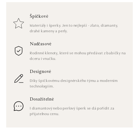
Špičkové
Materiály i šperky. Jen to nejlepší - zlato, diamanty,
drahé kameny a perly.
Nadčasové
Rodinné klenoty, které se mohou předávat z babičky na
dceru i vnučku.
Designové
Díky špičkovému designérského týmu a moderním
technologiím.
Dosažitelné
I diamantový nebo perlový šperk se dá pořídit za
přijatelnou cenu.