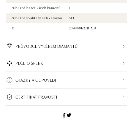
Přibližná barva všech kamenů
G
Přibližná kvalita všech kamenů
SI3
ID
234800623B.A.B
PRŮVODCE VÝBĚREM DIAMANTŮ
PÉČE O ŠPERK
OTÁZKY A ODPOVĚDI
CERTIFIKÁT PRAVOSTI