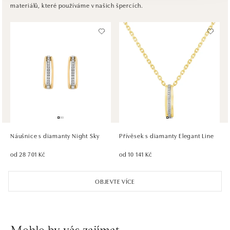
materiálů, které používáme v našich špercích.
tel.: +421917090467
dnes otevřeno od 10:00
HALADA OC Avion, Bratislava
Ivanská cesta 16, 821 04 Bratislava
tel.: +421 917 090 372
dnes otevřeno od 10:00
HALADA OC Eurovea, Bratislava
Pribinova 8, 811 09 Bratislava
tel.: +421 910 284 071
Náušnice s diamanty Night Sky
Přívěsek s diamanty Elegant Line
dnes otevřeno od 10:00
od 28 701 Kč
od 10 141 Kč
OBJEVTE VÍCE