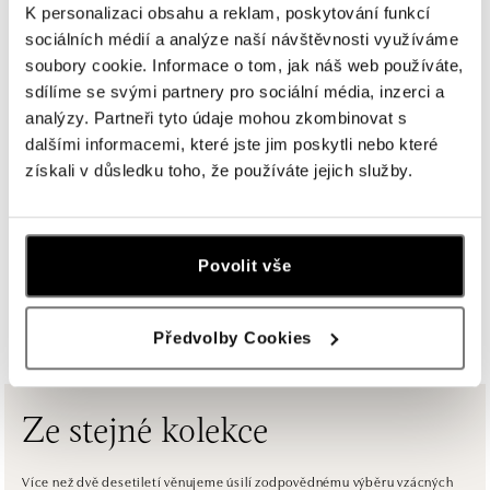
K personalizaci obsahu a reklam, poskytování funkcí
sociálních médií a analýze naší návštěvnosti využíváme
ALOve Westfield Černý most, Praha 9
soubory cookie. Informace o tom, jak náš web používáte,
Chlumecká 765/6, 198 19 Praha 9
sdílíme se svými partnery pro sociální média, inzerci a
tel.: +420735703904
analýzy. Partneři tyto údaje mohou zkombinovat s
dnes otevřeno od 09:00
dalšími informacemi, které jste jim poskytli nebo které
získali v důsledku toho, že používáte jejich služby.
ALOve Westfield, Praha 4 - Chodov
Roztylská 2321/19, 148 00 Praha 4 - Chodov
tel.: +420730524389
dnes otevřeno od 09:00
Povolit vše
ZOBRAZIT VŠECHNY BUTIKY
ALOve OC Aupark, Bratislava
Předvolby Cookies
Einsteinova 3541/18, 851 01 Bratislava
tel.: +421917090556
dnes otevřeno od 10:00
Ze stejné kolekce
ALOve OC Eurovea, Bratislava
Pribinova 8, 811 09 Bratislava
Více než dvě desetiletí věnujeme úsilí zodpovědnému výběru vzácných