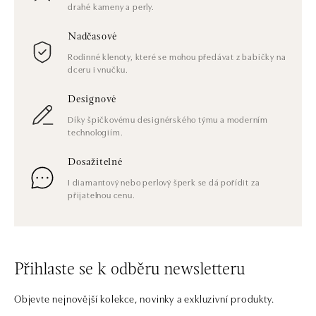
drahé kameny a perly.
Nadčasové
Rodinné klenoty, které se mohou předávat z babičky na
dceru i vnučku.
Designové
Díky špičkovému designérského týmu a moderním
technologiím.
Dosažitelné
I diamantový nebo perlový šperk se dá pořídit za
přijatelnou cenu.
Přihlaste se k odběru newsletteru
Objevte nejnovější kolekce, novinky a exkluzivní produkty.