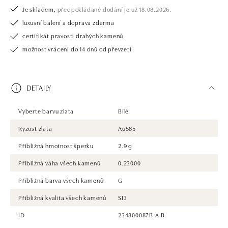
Je skladem,
předpokládané dodání je už 18.08.2026.
luxusní balení a doprava zdarma
certifikát pravosti drahých kamenů
možnost vrácení do 14 dnů od převzetí
DETAILY
Vyberte barvu zlata
Bílé
Ryzost zlata
Au585
Přibližná hmotnost šperku
2.9 g
Přibližná váha všech kamenů
0.23000
Přibližná barva všech kamenů
G
Přibližná kvalita všech kamenů
SI3
ID
234800087B.A.B