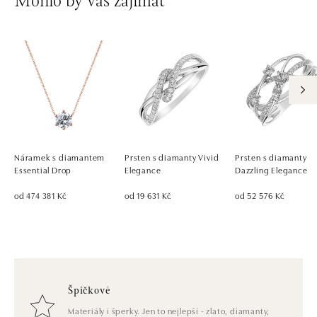
Mohlo by vás zajímat
Náramek s diamantem
Prsten s diamanty Vivid
Prsten s diamanty
Essential Drop
Elegance
Dazzling Elegance
od 474 381 Kč
od 19 631 Kč
od 52 576 Kč
Špičkové
Materiály i šperky. Jen to nejlepší - zlato, diamanty,