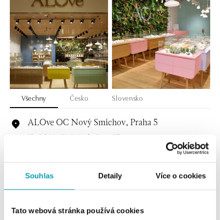
Všechny
Česko
Slovensko
ALOve OC Nový Smíchov, Praha 5
Plzeňská 8, 150 00 Praha 5 - Anděl
tel.: +420736509250
dnes otevřeno od 09:00
Souhlas
Detaily
Více o cookies
ALOve OC Olympia, Brno
U Dálnice 777, 664 42 Brno
tel.: +420604389337
Tato webová stránka používá cookies
dnes otevřeno od 10:00