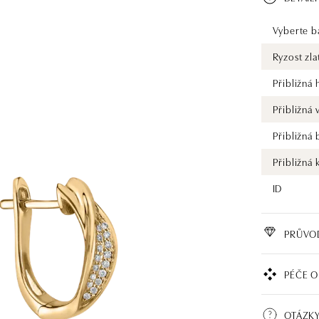
Vyberte ba
Ryzost zla
Přibližná
Přibližná
Přibližná
Přibližná 
ID
PRŮVO
PÉČE O
OTÁZKY