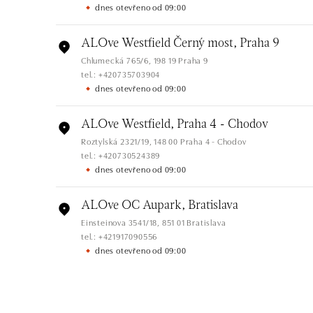
dnes otevřeno od 09:00
ALOve Westfield Černý most, Praha 9
Chlumecká 765/6, 198 19 Praha 9
tel.: +420735703904
dnes otevřeno od 09:00
ALOve Westfield, Praha 4 - Chodov
Roztylská 2321/19, 148 00 Praha 4 - Chodov
tel.: +420730524389
dnes otevřeno od 09:00
ALOve OC Aupark, Bratislava
Einsteinova 3541/18, 851 01 Bratislava
tel.: +421917090556
dnes otevřeno od 09:00
ALOve OC Eurovea, Bratislava
Pribinova 8, 811 09 Bratislava