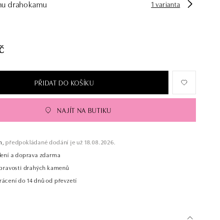
hu drahokamu
1 varianta
č
PŘIDAT DO KOŠÍKU
NAJÍT NA BUTIKU
m,
předpokládané dodání je už 18.08.2026.
alení a doprava zdarma
t pravosti drahých kamenů
rácení do 14 dnů od převzetí