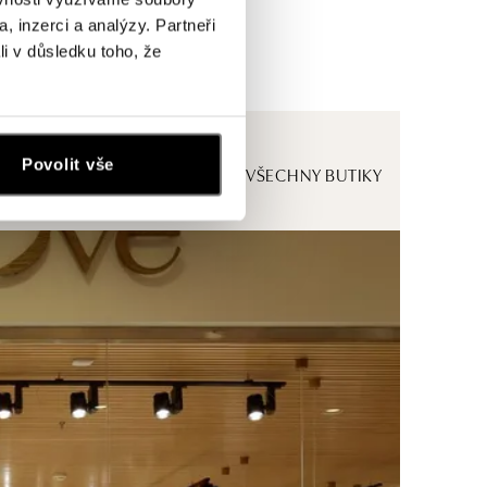
, inzerci a analýzy. Partneři
li v důsledku toho, že
Povolit vše
ZOBRAZIT VŠECHNY BUTIKY