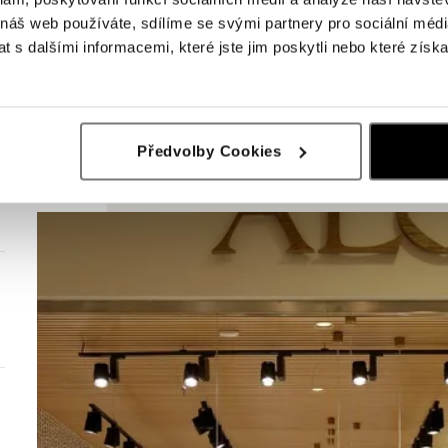
 náš web používáte, sdílíme se svými partnery pro sociální média
 s dalšími informacemi, které jste jim poskytli nebo které získa
Předvolby Cookies