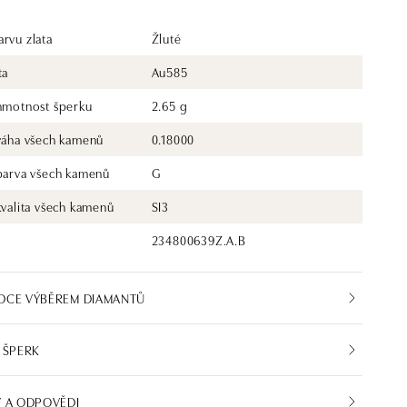
rvu zlata
Žluté
ta
Au585
 hmotnost šperku
2.65 g
 váha všech kamenů
0.18000
 barva všech kamenů
G
kvalita všech kamenů
SI3
234800639Z.A.B
DCE VÝBĚREM DIAMANTŮ
 ŠPERK
 A ODPOVĚDI