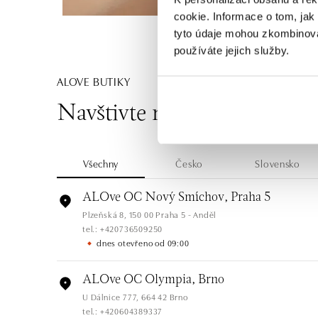
cookie. Informace o tom, jak
tyto údaje mohou zkombinovat
používáte jejich služby.
ALOVE BUTIKY
Navštivte naše butiky
Všechny
Česko
Slovensko
ALOve OC Nový Smíchov, Praha 5
Plzeňská 8, 150 00 Praha 5 - Anděl
tel.: +420736509250
dnes otevřeno od 09:00
ALOve OC Olympia, Brno
U Dálnice 777, 664 42 Brno
tel.: +420604389337