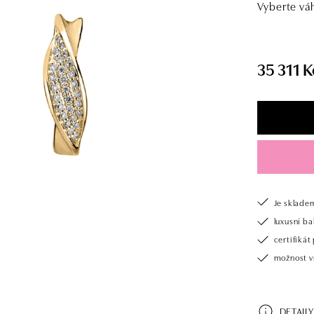
Vyberte vá
35 311 K
Je sklade
luxusní b
certifiká
možnost v
DETAILY