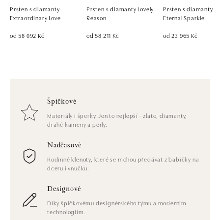
Prsten s diamanty
Prsten s diamanty Lovely
Prsten s diamanty
Extraordinary Love
Reason
Eternal Sparkle
od 58 092 Kč
od 58 211 Kč
od 23 965 Kč
Špičkové
Materiály i šperky. Jen to nejlepší - zlato, diamanty,
drahé kameny a perly.
Nadčasové
Rodinné klenoty, které se mohou předávat z babičky na
dceru i vnučku.
Designové
Díky špičkovému designérského týmu a moderním
technologiím.