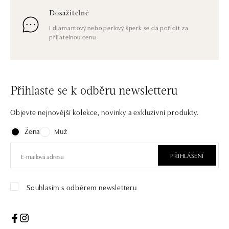
Dosažitelné
I diamantový nebo perlový šperk se dá pořídit za
přijatelnou cenu.
Přihlaste se k odběru newsletteru
Objevte nejnovější kolekce, novinky a exkluzivní produkty.
Žena
Muž
PŘIHLÁŠENÍ
Souhlasím s odběrem newsletteru