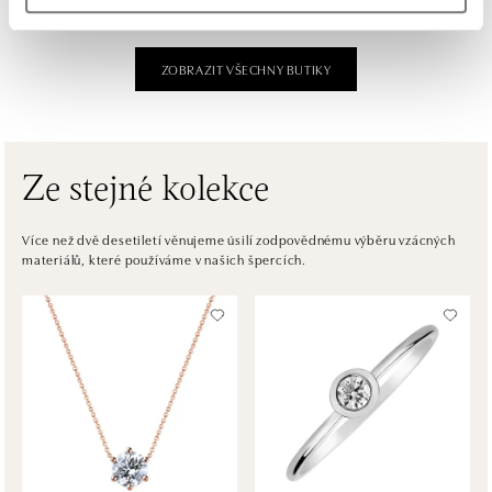
dnes otevřeno od 09:00
ZOBRAZIT VŠECHNY BUTIKY
ALOve OC Aupark, Bratislava
Einsteinova 3541/18, 851 01 Bratislava
tel.: +421917090556
dnes otevřeno od 10:00
Ze stejné kolekce
ALOve OC Eurovea, Bratislava
Pribinova 8, 811 09 Bratislava
Více než dvě desetiletí věnujeme úsilí zodpovědnému výběru vzácných
materiálů, které používáme v našich špercích.
tel.: +421917090467
dnes otevřeno od 10:00
HALADA OC Avion, Bratislava
Ivanská cesta 16, 821 04 Bratislava
tel.: +421 917 090 372
dnes otevřeno od 10:00
HALADA OC Eurovea, Bratislava