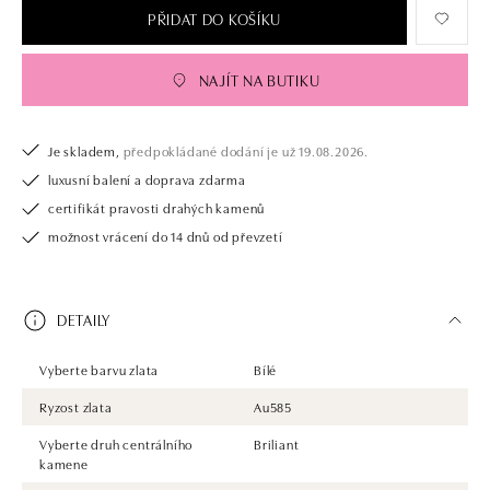
PŘIDAT DO KOŠÍKU
NAJÍT NA BUTIKU
Je skladem,
předpokládané dodání je už 19.08.2026.
luxusní balení a doprava zdarma
certifikát pravosti drahých kamenů
možnost vrácení do 14 dnů od převzetí
DETAILY
Vyberte barvu zlata
Bílé
Ryzost zlata
Au585
Vyberte druh centrálního
Briliant
kamene