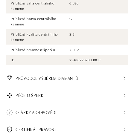
Přibližná váha centrálního
0,030
kamene
Přibližná barva centrálního
G
kamene
Přibližná kvalita centrálního
SI3
kamene
Přibližná hmotnost šperku
2.95 g
ID
234002202B.LB0.B
PRŮVODCE VÝBĚREM DIAMANTŮ
PÉČE O ŠPERK
OTÁZKY A ODPOVĚDI
CERTIFIKÁT PRAVOSTI