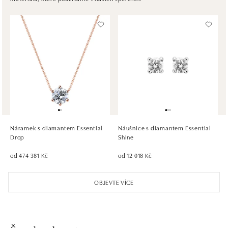
dnes otevřeno od 10:00
HALADA OC Avion, Bratislava
Ivanská cesta 16, 821 04 Bratislava
tel.: +421 917 090 372
dnes otevřeno od 10:00
HALADA OC Eurovea, Bratislava
Pribinova 8, 811 09 Bratislava
tel.: +421 910 284 071
Náramek s diamantem Essential
Náušnice s diamantem Essential
dnes otevřeno od 10:00
Drop
Shine
od 474 381 Kč
od 12 018 Kč
OBJEVTE VÍCE