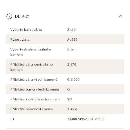
DETAILY
Vyberte barvu zlata
Žluté
Ryzost zlata
Au585
Vyberte druh centrálního
Citrín
kamene
Přibližná váha centrálního
2,970
kamene
Přibližná váha všech kamenů
0.14000
Přibližná barva všech kamenů
G
Přibližná kvalita všech kamenů
SI1
Přibližná hmotnost šperku
2.45 g
ID
234002495Z.CIT.M80.B