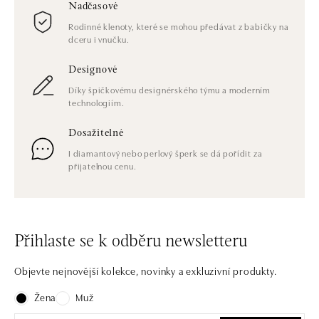
Nadčasové
Rodinné klenoty, které se mohou předávat z babičky na
dceru i vnučku.
Designové
Díky špičkovému designérského týmu a moderním
technologiím.
Dosažitelné
I diamantový nebo perlový šperk se dá pořídit za
přijatelnou cenu.
Přihlaste se k odběru newsletteru
Objevte nejnovější kolekce, novinky a exkluzivní produkty.
Žena
Muž