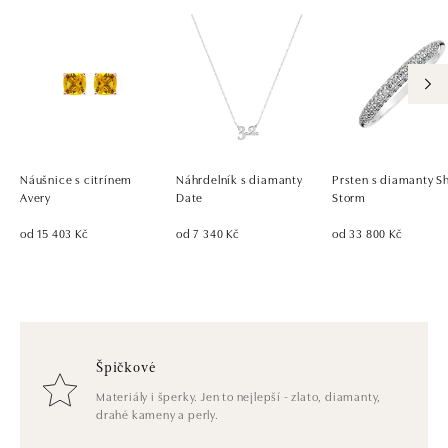
Náušnice s citrínem
Náhrdelník s diamanty
Prsten s diamanty S
Avery
Date
Storm
od 15 403 Kč
od 7 340 Kč
od 33 800 Kč
Špičkové
Materiály i šperky. Jen to nejlepší - zlato, diamanty,
drahé kameny a perly.