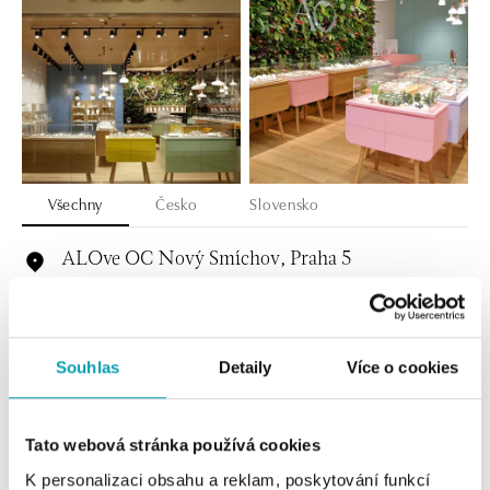
Všechny
Česko
Slovensko
ALOve OC Nový Smíchov, Praha 5
Plzeňská 8, 150 00 Praha 5 - Anděl
tel.: +420736509250
dnes otevřeno od 09:00
Souhlas
Detaily
Více o cookies
ALOve OC Olympia, Brno
U Dálnice 777, 664 42 Brno
tel.: +420604389337
Tato webová stránka používá cookies
dnes otevřeno od 10:00
K personalizaci obsahu a reklam, poskytování funkcí