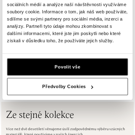
sociálních médií a analýze naší návštěvnosti využíváme
ALOve Westfield Černý most, Praha 9
soubory cookie. Informace o tom, jak náš web používáte,
Chlumecká 765/6, 198 19 Praha 9
sdílíme se svými partnery pro sociální média, inzerci a
tel.: +420735703904
analýzy. Partneři tyto údaje mohou zkombinovat s
dnes otevřeno od 09:00
dalšími informacemi, které jste jim poskytli nebo které
získali v důsledku toho, že používáte jejich služby.
ALOve Westfield, Praha 4 - Chodov
Roztylská 2321/19, 148 00 Praha 4 - Chodov
tel.: +420730524389
dnes otevřeno od 09:00
Povolit vše
ZOBRAZIT VŠECHNY BUTIKY
ALOve OC Aupark, Bratislava
Předvolby Cookies
Einsteinova 3541/18, 851 01 Bratislava
tel.: +421917090556
dnes otevřeno od 10:00
Ze stejné kolekce
ALOve OC Eurovea, Bratislava
Pribinova 8, 811 09 Bratislava
Více než dvě desetiletí věnujeme úsilí zodpovědnému výběru vzácných
materiálů, které používáme v našich špercích.
tel.: +421917090467