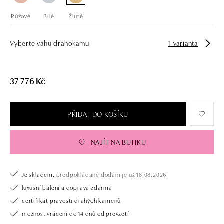
Růžové
Bílé
Žluté
Vyberte váhu drahokamu
1 varianta
37 776 Kč
PŘIDAT DO KOŠÍKU
NAJÍT NA BUTIKU
Je skladem,
předpokládané dodání je už 18.08.2026.
luxusní balení a doprava zdarma
certifikát pravosti drahých kamenů
možnost vrácení do 14 dnů od převzetí