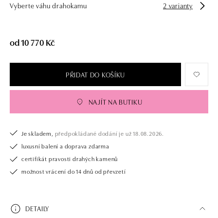
Vyberte váhu drahokamu
2 varianty
od 10 770 Kč
PŘIDAT DO KOŠÍKU
NAJÍT NA BUTIKU
Je skladem,
předpokládané dodání je už 18.08.2026.
luxusní balení a doprava zdarma
certifikát pravosti drahých kamenů
možnost vrácení do 14 dnů od převzetí
DETAILY