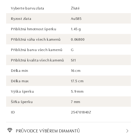
Vyberte barvu zlata
Žluté
Ryzost zlata
Au585
Přibližná hmotnost šperku
1.45 g
Přibližná váha všech kamenů
0.06800
Přibližná barva všech kamenů
G
Přibližná kvalita všech kamenů
SI1
Délka min
16 cm
Délka max
17.5 cm
Výška šperku
5.9 mm
Šířka šperku
7 mm
ID
254701840Z
PRŮVODCE VÝBĚREM DIAMANTŮ