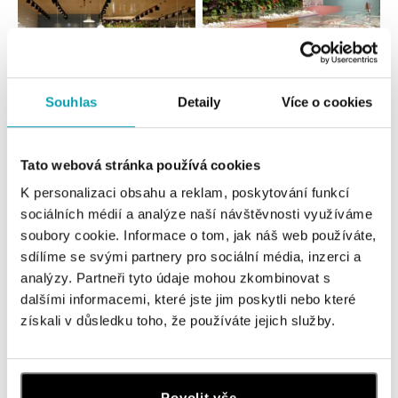
Souhlas
Detaily
Více o cookies
Všechny
Česko
Slovensko
Tato webová stránka používá cookies
ALOve OC Nový Smíchov, Praha 5
K personalizaci obsahu a reklam, poskytování funkcí
Plzeňská 8, 150 00 Praha 5 - Anděl
tel.: +420736509250
sociálních médií a analýze naší návštěvnosti využíváme
dnes otevřeno do 21:00
soubory cookie. Informace o tom, jak náš web používáte,
sdílíme se svými partnery pro sociální média, inzerci a
analýzy. Partneři tyto údaje mohou zkombinovat s
ALOve OC Olympia, Brno
dalšími informacemi, které jste jim poskytli nebo které
U Dálnice 777, 664 42 Brno
získali v důsledku toho, že používáte jejich služby.
tel.: +420604389337
dnes otevřeno do 21:00
ALOve Westfield Černý most, Praha 9
Povolit vše