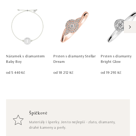
Náramek s diamantem
Prsten s diamanty Stellar
Prsten s diamanty
Baby Boy
Dream
Bright Glow
od 5 440 Kč
od 18 212 Kč
od 19 293 Kč
Špičkové
Materiály i šperky. Jen to nejlepší - zlato, diamanty,
drahé kameny a perly.