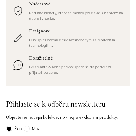
Nadčasové
Rodinné klenoty, které se mohou předávat z babičky na
dceru i vnučku.
Designové
Díky špičkovému designérského týmu a moderním
technologiím.
Dosažitelné
I diamantový nebo perlový šperk se dá pořídit za
přijatelnou cenu.
Přihlaste se k odběru newsletteru
Objevte nejnovější kolekce, novinky a exkluzivní produkty.
Žena
Muž