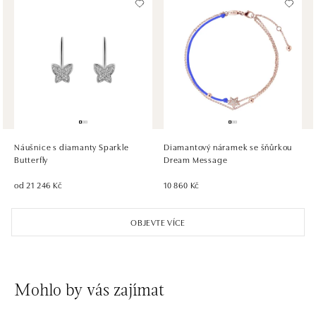
HALADA OC Avion, Bratislava
Ivanská cesta 16, 821 04 Bratislava
tel.: +421 917 090 372
dnes otevřeno do 21:00
HALADA OC Eurovea, Bratislava
Pribinova 8, 811 09 Bratislava
tel.: +421 910 284 071
Náušnice s diamanty Sparkle
Diamantový náramek se šňůrkou
dnes otevřeno od 10:00
Butterfly
Dream Message
od 21 246 Kč
10 860 Kč
OBJEVTE VÍCE
Mohlo by vás zajímat