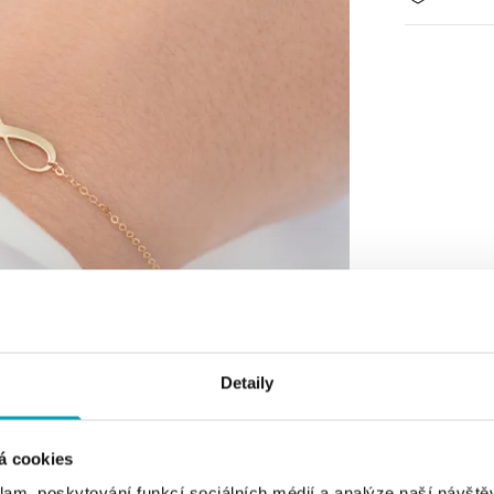
Detaily
á cookies
klam, poskytování funkcí sociálních médií a analýze naší návšt