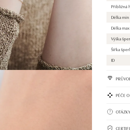
Přibližná
Délka min
Délka max
Výška špe
Šířka šper
ID
PRŮVO
PÉČE O
OTÁZKY
CERTIF