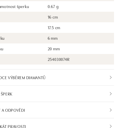
 hmotnost šperku
0.67 g
16 cm
17.5 cm
rku
6 mm
ku
20 mm
254030074R
DCE VÝBĚREM DIAMANTŮ
 ŠPERK
 A ODPOVĚDI
IKÁT PRAVOSTI