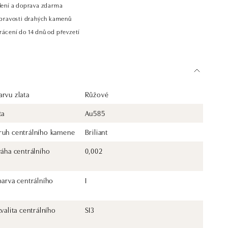
alení a doprava zdarma
t pravosti drahých kamenů
rácení do 14 dnů od převzetí
rvu zlata
Růžové
ta
Au585
ruh centrálního kamene
Briliant
váha centrálního
0,002
barva centrálního
I
kvalita centrálního
SI3