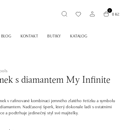
0
0 Kč
BLOG
KONTAKT
BUTIKY
KATALOG
bols
ek s diamantem My Infinite
mek v rafinované kombinaci jemného zlatého řetízku a symbolu
diamantem. Nadčasový šperk, který dokonale ladí s ostatními
ce a podtrhuje jedinečný styl své majitelky.