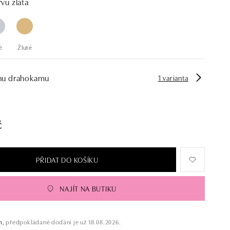
vu zlata
é
Žluté
hu drahokamu
1 varianta
č
PŘIDAT DO KOŠÍKU
NAJÍT NA BUTIKU
m,
předpokládané dodání je už 18.08.2026.