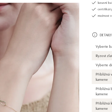
luxusní b
certifiká
možnost v
DETAILY
Vyberte ba
Ryzost zla
Vyberte d
Přibližná 
kamene
Přibližná 
kamene
Přibližná 
kamene