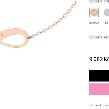
Vyberte bar
Růžové
Bíl
Vyberte vá
9 082 K
Je sklade