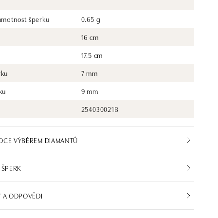
 hmotnost šperku
0.65 g
16 cm
17.5 cm
rku
7 mm
ku
9 mm
254030021B
DCE VÝBĚREM DIAMANTŮ
 ŠPERK
 A ODPOVĚDI