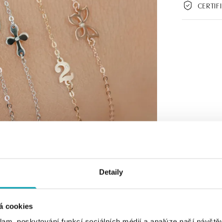
CERTIF
Detaily
á cookies
klam, poskytování funkcí sociálních médií a analýze naší návšt