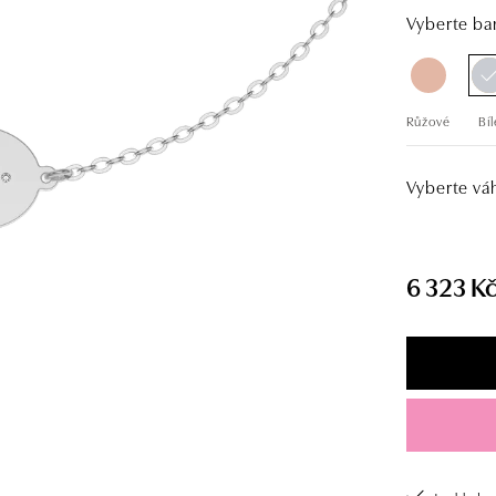
Vyberte bar
Růžové
Bíl
Vyberte vá
6 323 K