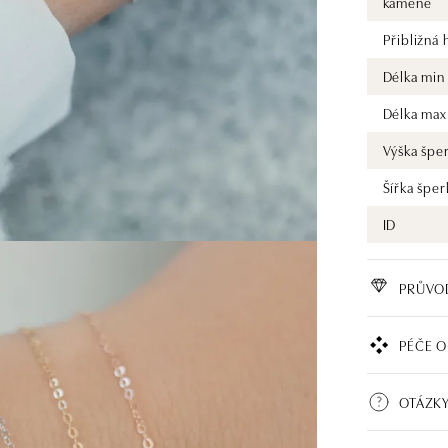
kamene
Přibližná
Délka min
Délka max
Výška špe
Šířka šper
ID
PRŮVO
PÉČE O
OTÁZKY