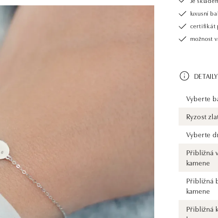
Je sklade
luxusní b
certifiká
možnost v
DETAILY
Vyberte ba
Ryzost zla
Vyberte d
Přibližná 
kamene
Přibližná 
kamene
Přibližná 