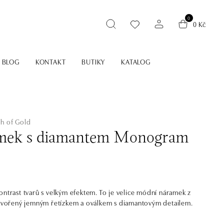
0
0 Kč
BLOG
KONTAKT
BUTIKY
KATALOG
ch of Gold
mek s diamantem Monogram
ontrast tvarů s velkým efektem. To je velice módní náramek z
 tvořený jemným řetízkem a oválkem s diamantovým detailem.