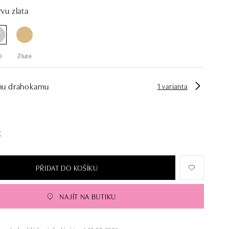
vu zlata
é
Žluté
hu drahokamu
1 varianta
č
PŘIDAT DO KOŠÍKU
NAJÍT NA BUTIKU