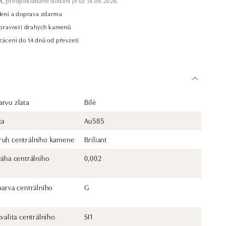
m,
předpokládané dodání je už 18.08.2026.
alení a doprava zdarma
t pravosti drahých kamenů
rácení do 14 dnů od převzetí
rvu zlata
Bílé
ta
Au585
ruh centrálního kamene
Briliant
váha centrálního
0,002
barva centrálního
G
kvalita centrálního
SI1