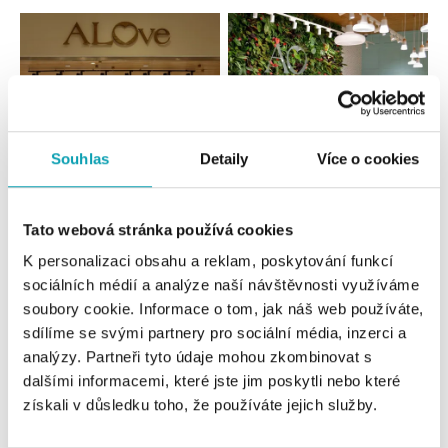
Souhlas
Detaily
Více o cookies
Všechny
Česko
Slovensko
Tato webová stránka používá cookies
K personalizaci obsahu a reklam, poskytování funkcí
ALOve OC Nový Smíchov, Praha 5
sociálních médií a analýze naší návštěvnosti využíváme
Plzeňská 8, 150 00 Praha 5 - Anděl
soubory cookie. Informace o tom, jak náš web používáte,
tel.: +420736509250
sdílíme se svými partnery pro sociální média, inzerci a
dnes otevřeno do 21:00
analýzy. Partneři tyto údaje mohou zkombinovat s
dalšími informacemi, které jste jim poskytli nebo které
ALOve OC Olympia, Brno
získali v důsledku toho, že používáte jejich služby.
U Dálnice 777, 664 42 Brno