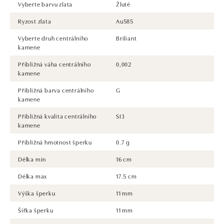
Vyberte barvu zlata
Žluté
Ryzost zlata
Au585
Vyberte druh centrálního
Briliant
kamene
Přibližná váha centrálního
0,002
kamene
Přibližná barva centrálního
G
kamene
Přibližná kvalita centrálního
SI3
kamene
Přibližná hmotnost šperku
0.7 g
Délka min
16 cm
Délka max
17.5 cm
Výška šperku
11 mm
Šířka šperku
11 mm