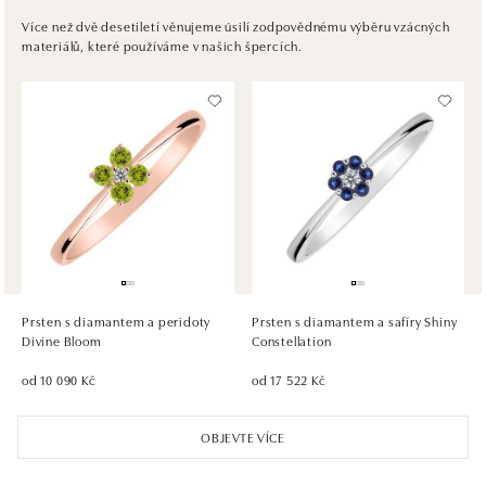
Pribinova 8, 811 09 Bratislava
Více než dvě desetiletí věnujeme úsilí zodpovědnému výběru vzácných
materiálů, které používáme v našich špercích.
tel.: +421917090467
dnes otevřeno od 10:00
HALADA OC Avion, Bratislava
Ivanská cesta 16, 821 04 Bratislava
tel.: +421 917 090 372
dnes otevřeno do 21:00
HALADA OC Eurovea, Bratislava
Pribinova 8, 811 09 Bratislava
tel.: +421 910 284 071
Prsten s diamantem a peridoty
Prsten s diamantem a safíry Shiny
dnes otevřeno od 10:00
Divine Bloom
Constellation
od 10 090 Kč
od 17 522 Kč
OBJEVTE VÍCE