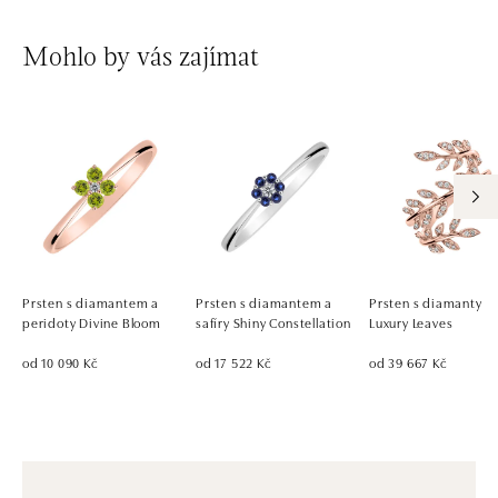
Mohlo by vás zajímat
Prsten s diamantem a
Prsten s diamantem a
Prsten s diamanty
peridoty Divine Bloom
safíry Shiny Constellation
Luxury Leaves
od 10 090 Kč
od 17 522 Kč
od 39 667 Kč