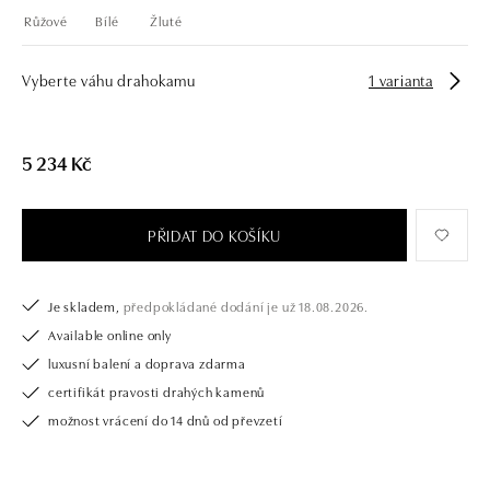
Růžové
Bílé
Žluté
Vyberte váhu drahokamu
1 varianta
5 234 Kč
PŘIDAT DO KOŠÍKU
Je skladem,
předpokládané dodání je už 18.08.2026.
Available online only
luxusní balení a doprava zdarma
certifikát pravosti drahých kamenů
možnost vrácení do 14 dnů od převzetí