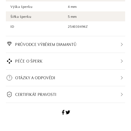
Výška šperku
4 mm
Šířka šperku
5 mm
ID
254030494Z
PRŮVODCE VÝBĚREM DIAMANTŮ
PÉČE O ŠPERK
OTÁZKY A ODPOVĚDI
CERTIFIKÁT PRAVOSTI