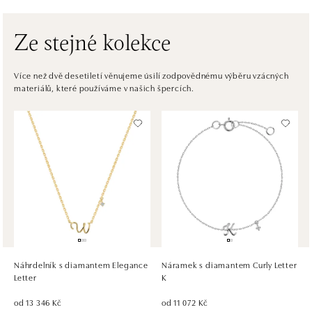
tel.: +421917090556
dnes otevřeno od 10:00
Ze stejné kolekce
ALOve OC Eurovea, Bratislava
Pribinova 8, 811 09 Bratislava
Více než dvě desetiletí věnujeme úsilí zodpovědnému výběru vzácných
materiálů, které používáme v našich špercích.
tel.: +421917090467
dnes otevřeno od 10:00
HALADA OC Avion, Bratislava
Ivanská cesta 16, 821 04 Bratislava
tel.: +421 917 090 372
dnes otevřeno od 10:00
HALADA OC Eurovea, Bratislava
Pribinova 8, 811 09 Bratislava
tel.: +421 910 284 071
Náhrdelník s diamantem Elegance
Náramek s diamantem Curly Letter
dnes otevřeno od 10:00
Letter
K
od 13 346 Kč
od 11 072 Kč