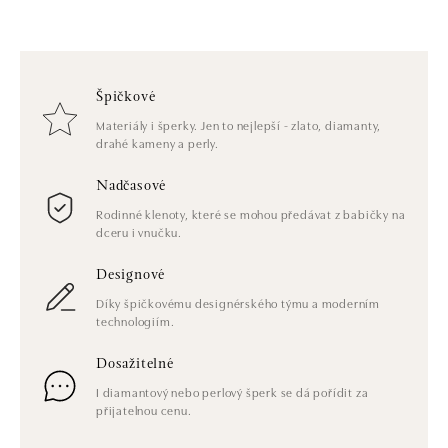
Špičkové
Materiály i šperky. Jen to nejlepší - zlato, diamanty,
drahé kameny a perly.
Nadčasové
Rodinné klenoty, které se mohou předávat z babičky na
dceru i vnučku.
Designové
Díky špičkovému designérského týmu a moderním
technologiím.
Dosažitelné
I diamantový nebo perlový šperk se dá pořídit za
přijatelnou cenu.