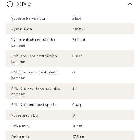
DETAILY
Vyberte barvu zlata
Žluté
Ryzost zlata
Au585
Vyberte druh centrálního
Briliant
kamene
Přibližná váha centrálního
0,002
kamene
Přibližná barva centrálního
G
kamene
Přibližná kvalita centrálního
SI1
kamene
Přibližná hmotnost šperku
0.6 g
Vyberte symbol
U
Délka min
16 cm
Délka max
17.5 cm