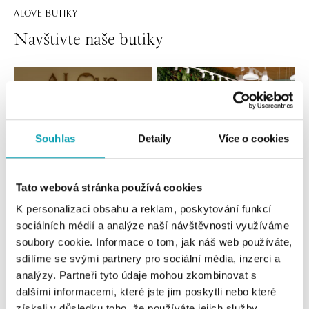
ALOVE BUTIKY
Navštivte naše butiky
Souhlas
Detaily
Více o cookies
Tato webová stránka používá cookies
K personalizaci obsahu a reklam, poskytování funkcí
Všechny
Česko
Slovensko
sociálních médií a analýze naší návštěvnosti využíváme
soubory cookie. Informace o tom, jak náš web používáte,
ALOve OC Nový Smíchov, Praha 5
sdílíme se svými partnery pro sociální média, inzerci a
Plzeňská 8, 150 00 Praha 5 - Anděl
analýzy. Partneři tyto údaje mohou zkombinovat s
tel.: +420736509250
dalšími informacemi, které jste jim poskytli nebo které
dnes otevřeno od 09:00
získali v důsledku toho, že používáte jejich služby.