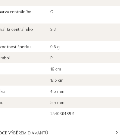
barva centrálního
G
kvalita centrálního
SI3
 hmotnost šperku
0.6 g
ymbol
P
16 cm
17.5 cm
rku
4.5 mm
ku
5.5 mm
254030489R
DCE VÝBĚREM DIAMANTŮ