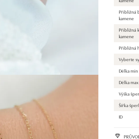
kamene
Přibližná 
kamene
Přibližná 
kamene
Přibližná
Vyberte s
Délka min
Délka max
Výška špe
Šířka šper
ID
PRŮVO