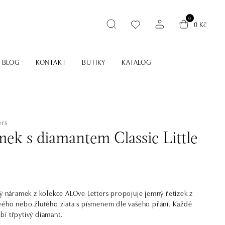
0
0 Kč
BLOG
KONTAKT
BUTIKY
KATALOG
ers
ek s diamantem Classic Little
ký náramek z kolekce ALOve Letters propojuje jemný řetízek z
vého nebo žlutého zlata s písmenem dle vašeho přání. Každé
í třpytivý diamant.