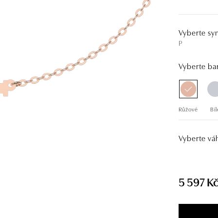
Vyberte sy
P
Vyberte bar
Růžové
Bíl
Vyberte vá
5 597 K