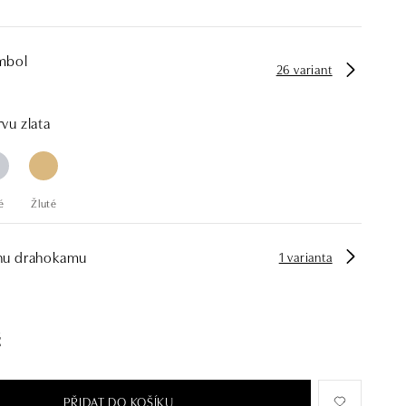
mbol
26 variant
vu zlata
é
Žluté
hu drahokamu
1 varianta
č
PŘIDAT DO KOŠÍKU