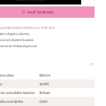
NAJÍT NA BUTIKU
m,
předpokládané dodání je už 18.08.2026.
alení a doprava zdarma
t pravosti drahých kamenů
rácení do 14 dnů od převzetí
rvu zlata
Růžové
ta
Au585
ruh centrálního kamene
Briliant
váha centrálního
0,002