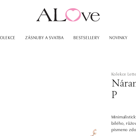
KOLEKCE
ZÁSNUBY A SVATBA
BESTSELLERY
NOVINKY
Kolekce Lett
Náram
P
Minimalistic
bílého, růžo
písmeno zdob