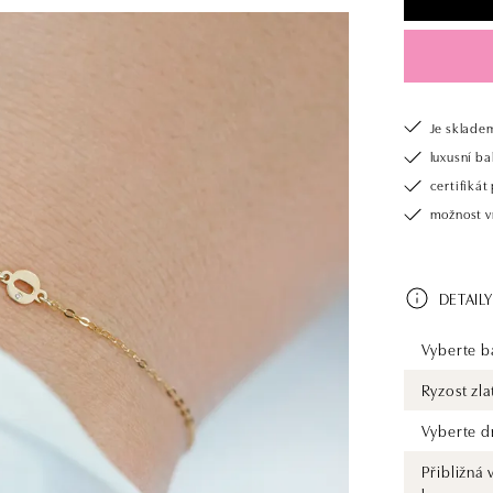
Je sklade
luxusní b
certifiká
možnost v
DETAILY
Vyberte ba
Ryzost zla
Vyberte d
Přibližná 