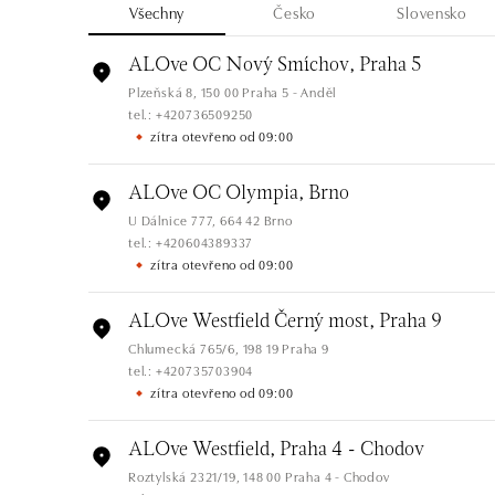
Všechny
Česko
Slovensko
ALOve OC Nový Smíchov, Praha 5
Plzeňská 8, 150 00 Praha 5 - Anděl
tel.: +420736509250
zítra otevřeno od 09:00
ALOve OC Olympia, Brno
U Dálnice 777, 664 42 Brno
tel.: +420604389337
zítra otevřeno od 09:00
ALOve Westfield Černý most, Praha 9
Chlumecká 765/6, 198 19 Praha 9
tel.: +420735703904
zítra otevřeno od 09:00
ALOve Westfield, Praha 4 - Chodov
Roztylská 2321/19, 148 00 Praha 4 - Chodov