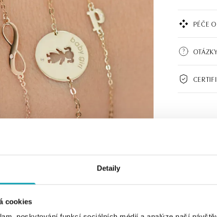
PÉČE O
OTÁZKY
CERTIF
Detaily
á cookies
klam, poskytování funkcí sociálních médií a analýze naší návšt