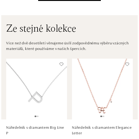
Einsteinova 3541/18, 851 01 Bratislava
tel.: +421917090556
dnes otevřeno od 10:00
Ze stejné kolekce
ALOve OC Eurovea, Bratislava
Pribinova 8, 811 09 Bratislava
Více než dvě desetiletí věnujeme úsilí zodpovědnému výběru vzácných
materiálů, které používáme v našich špercích.
tel.: +421917090467
dnes otevřeno od 10:00
HALADA OC Avion, Bratislava
Ivanská cesta 16, 821 04 Bratislava
tel.: +421 917 090 372
dnes otevřeno od 10:00
HALADA OC Eurovea, Bratislava
Pribinova 8, 811 09 Bratislava
tel.: +421 910 284 071
Náhrdelník s diamantem Big Line
Náhrdelník s diamantem Elegance
dnes otevřeno od 10:00
P
Letter