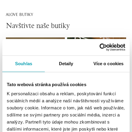
ALOVE BUTIKY
Navštivte naše butiky
Souhlas
Detaily
Více o cookies
Tato webová stránka používá cookies
K personalizaci obsahu a reklam, poskytování funkcí
sociálních médií a analýze naší návštěvnosti využíváme
Všechny
Česko
Slovensko
soubory cookie. Informace o tom, jak náš web používáte,
sdílíme se svými partnery pro sociální média, inzerci a
ALOve OC Nový Smíchov, Praha 5
analýzy. Partneři tyto údaje mohou zkombinovat s
Plzeňská 8, 150 00 Praha 5 - Anděl
dalšími informacemi, které jste jim poskytli nebo které
tel.: +420736509250