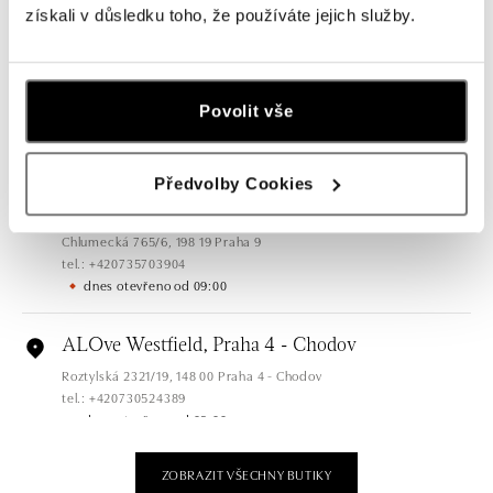
získali v důsledku toho, že používáte jejich služby.
dnes otevřeno od 09:00
ALOve OC Olympia, Brno
U Dálnice 777, 664 42 Brno
Povolit vše
tel.: +420604389337
dnes otevřeno od 10:00
Předvolby Cookies
ALOve Westfield Černý most, Praha 9
Chlumecká 765/6, 198 19 Praha 9
tel.: +420735703904
dnes otevřeno od 09:00
ALOve Westfield, Praha 4 - Chodov
Roztylská 2321/19, 148 00 Praha 4 - Chodov
tel.: +420730524389
dnes otevřeno od 09:00
ZOBRAZIT VŠECHNY BUTIKY
ALOve OC Aupark, Bratislava