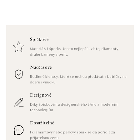
Špičkové
Materiály i šperky. Jen to nejlepší - zlato, diamanty,
drahé kameny a perly.
Nadčasové
Rodinné klenoty, které se mohou předávat z babičky na
dceru i vnučku.
Designové
Díky špičkovému designérského týmu a moderním
technologiím.
Dosažitelné
I diamantový nebo perlový šperk se dá pořídit za
přijatelnou cenu.