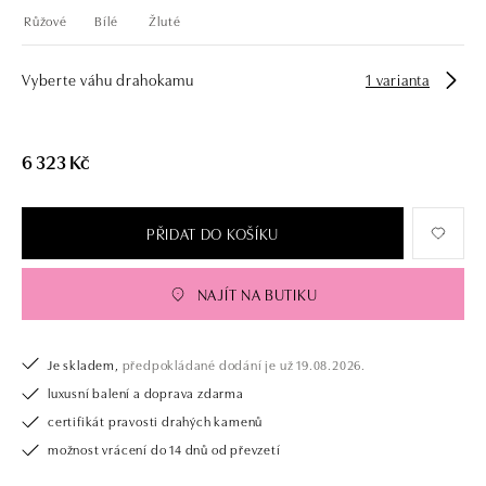
Růžové
Bílé
Žluté
Vyberte váhu drahokamu
1 varianta
6 323 Kč
PŘIDAT DO KOŠÍKU
NAJÍT NA BUTIKU
Je skladem,
předpokládané dodání je už 19.08.2026.
luxusní balení a doprava zdarma
certifikát pravosti drahých kamenů
možnost vrácení do 14 dnů od převzetí