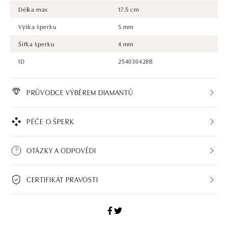
Délka max
17.5 cm
Výška šperku
5 mm
Šířka šperku
4 mm
ID
254030428B
PRŮVODCE VÝBĚREM DIAMANTŮ
PÉČE O ŠPERK
OTÁZKY A ODPOVĚDI
CERTIFIKÁT PRAVOSTI