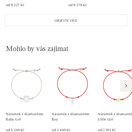
od 9 227 Kč
od 9 378 Kč
OBJEVTE VÍCE
Mohlo by vás zajímat
Náramek s diamantem
Náramek s diamantem
Náramek s diamant
Baby Girl
Boy
Little Girl
od 5 240 Kč
od 3 440 Kč
od 3 913 Kč