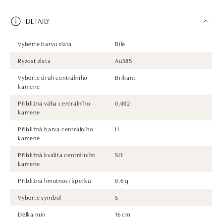
DETAILY
Vyberte barvu zlata
Bílé
Ryzost zlata
Au585
Vyberte druh centrálního
Briliant
kamene
Přibližná váha centrálního
0,002
kamene
Přibližná barva centrálního
H
kamene
Přibližná kvalita centrálního
SI1
kamene
Přibližná hmotnost šperku
0.6 g
Vyberte symbol
S
Délka min
16 cm