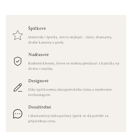
Špičkové
Materiály i šperky. Jen to nejlepší - zlato, diamanty,
drahé kameny a perly.
Nadčasové
Rodinné klenoty, které se mohou předávat z babičky na
dceru i vnučku.
Designové
Díky špičkovému designérského týmu a moderním
technologiím.
Dosažitelné
I diamantový nebo perlový šperk se dá pořídit za
přijatelnou cenu.