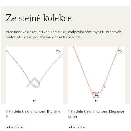
tel.: +421917090556
dnes otevřeno od 10:00
Ze stejné kolekce
ALOve OC Eurovea, Bratislava
Pribinova 8, 811 09 Bratislava
Více než dvě desetiletí věnujeme úsilí zodpovědnému výběru vzácných
materiálů, které používáme v našich špercích.
tel.: +421917090467
dnes otevřeno od 10:00
HALADA OC Avion, Bratislava
Ivanská cesta 16, 821 04 Bratislava
tel.: +421 917 090 372
dnes otevřeno od 10:00
HALADA OC Eurovea, Bratislava
Pribinova 8, 811 09 Bratislava
tel.: +421 910 284 071
Náhrdelník s diamantem Big Line
Náhrdelník s diamantem Elegance
dnes otevřeno od 10:00
P
Letter
od 9 227 Kč
od 9 378 Kč