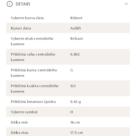
DETAILY
Vyberte barvu zlata
Růžové
Ryzost zlata
Au585
Vyberte druh centrálního
Briliant
kamene
Přibližná váha centrálního
0,002
kamene
Přibližná barva centrálního
G
kamene
Přibližná kvalita centrálního
SI3
kamene
Přibližná hmotnost šperku
0.63 g
Vyberte symbol
H
Délka min
16 cm
Délka max
17.5 cm