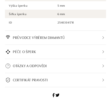
Výška šperku
5 mm
Šířka šperku
6 mm
ID
254030417R
PRŮVODCE VÝBĚREM DIAMANTŮ
PÉČE O ŠPERK
OTÁZKY A ODPOVĚDI
CERTIFIKÁT PRAVOSTI