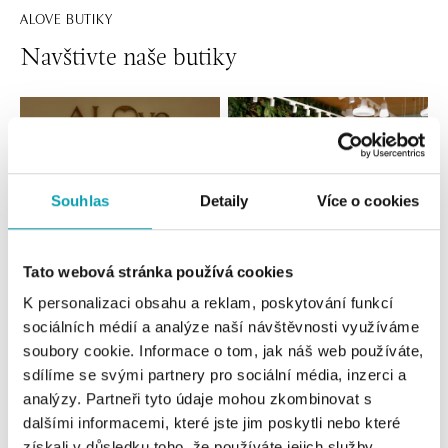
ALOVE BUTIKY
Navštivte naše butiky
Souhlas
Detaily
Více o cookies
Tato webová stránka používá cookies
K personalizaci obsahu a reklam, poskytování funkcí
Všechny
Česko
Slovensko
sociálních médií a analýze naší návštěvnosti využíváme
soubory cookie. Informace o tom, jak náš web používáte,
ALOve OC Nový Smíchov, Praha 5
sdílíme se svými partnery pro sociální média, inzerci a
Plzeňská 8, 150 00 Praha 5 - Anděl
analýzy. Partneři tyto údaje mohou zkombinovat s
tel.: +420736509250
dalšími informacemi, které jste jim poskytli nebo které
dnes otevřeno do 21:00
získali v důsledku toho, že používáte jejich služby.