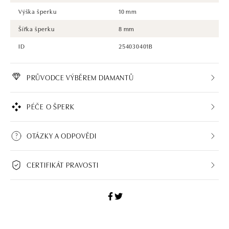
Výška šperku
10 mm
Šířka šperku
8 mm
ID
254030401B
PRŮVODCE VÝBĚREM DIAMANTŮ
PÉČE O ŠPERK
OTÁZKY A ODPOVĚDI
CERTIFIKÁT PRAVOSTI