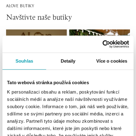
ALOVE BUTIKY
Navštivte naše butiky
Souhlas
Detaily
Více o cookies
Tato webová stránka používá cookies
K personalizaci obsahu a reklam, poskytování funkcí
Všechny
Česko
Slovensko
sociálních médií a analýze naší návštěvnosti využíváme
soubory cookie. Informace o tom, jak náš web používáte,
ALOve OC Nový Smíchov, Praha 5
sdílíme se svými partnery pro sociální média, inzerci a
Plzeňská 8, 150 00 Praha 5 - Anděl
analýzy. Partneři tyto údaje mohou zkombinovat s
tel.: +420736509250
dalšími informacemi, které jste jim poskytli nebo které
dnes otevřeno do 21:00
získali v důsledku toho, že používáte jejich služby.