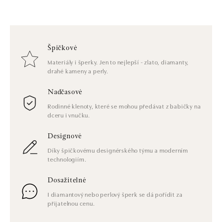
Špičkové
Materiály i šperky. Jen to nejlepší - zlato, diamanty,
drahé kameny a perly.
Nadčasové
Rodinné klenoty, které se mohou předávat z babičky na
dceru i vnučku.
Designové
Díky špičkovému designérského týmu a moderním
technologiím.
Dosažitelné
I diamantový nebo perlový šperk se dá pořídit za
přijatelnou cenu.