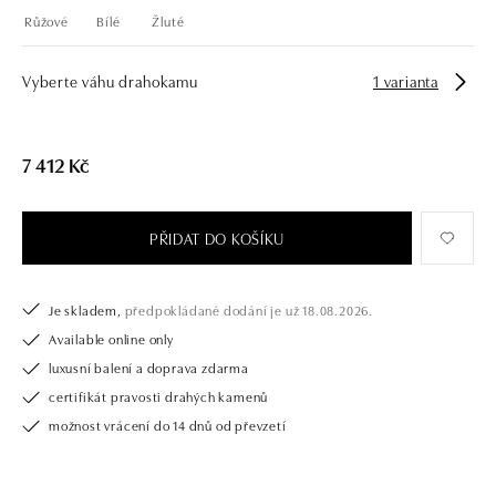
Růžové
Bílé
Žluté
Vyberte váhu drahokamu
1 varianta
7 412 Kč
PŘIDAT DO KOŠÍKU
Je skladem,
předpokládané dodání je už 18.08.2026.
Available online only
luxusní balení a doprava zdarma
certifikát pravosti drahých kamenů
možnost vrácení do 14 dnů od převzetí