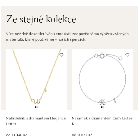
tel.: +421917090556
dnes otevřeno do 21:00
Ze stejné kolekce
ALOve OC Eurovea, Bratislava
Pribinova 8, 811 09 Bratislava
Více než dvě desetiletí věnujeme úsilí zodpovědnému výběru vzácných
materiálů, které používáme v našich špercích.
tel.: +421917090467
dnes otevřeno do 21:00
HALADA OC Avion, Bratislava
Ivanská cesta 16, 821 04 Bratislava
tel.: +421 917 090 372
dnes otevřeno do 21:00
HALADA OC Eurovea, Bratislava
Pribinova 8, 811 09 Bratislava
tel.: +421 910 284 071
Náhrdelník s diamantem Elegance
Náramek s diamantem Curly Letter
dnes otevřeno do 21:00
Letter
K
od 13 346 Kč
od 11 072 Kč