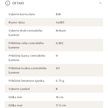
DETAILY
Vyberte barvu zlata
Bílé
Ryzost zlata
Au585
Vyberte druh centrálního
Briliant
kamene
Přibližná váha centrálního
0,002
kamene
Přibližná barva centrálního
H
kamene
Přibližná kvalita centrálního
SI1
kamene
Přibližná hmotnost šperku
0.75 g
Vyberte symbol
R
Délka min
16 cm
Délka max
17.5 cm